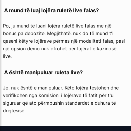
 A mund të luaj lojëra ruletë live falas?
Po, ju mund të luani lojëra ruletë live falas me një
bonus pa depozite. Megjithatë, nuk do të mund t'i
qaseni këtyre lojërave përmes një modaliteti falas, pasi
një opsion demo nuk ofrohet për lojërat e kazinosë
live.
 A është manipuluar ruleta live?
Jo, nuk është e manipuluar. Këto lojëra testohen dhe
verifikohen nga komisioni i lojërave të fatit për t'u
siguruar që ato përmbushin standardet e duhura të
drejtësisë.