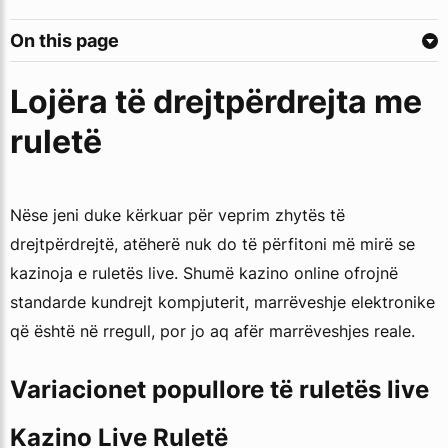
On this page
Lojëra të drejtpërdrejta me
ruletë
Nëse jeni duke kërkuar për veprim zhytës të
drejtpërdrejtë, atëherë nuk do të përfitoni më mirë se
kazinoja e ruletës live. Shumë kazino online ofrojnë
standarde kundrejt kompjuterit, marrëveshje elektronike
që është në rregull, por jo aq afër marrëveshjes reale.
Variacionet popullore të ruletës live
Kazino Live Ruletë