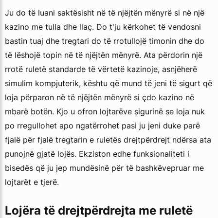
Ju do të luani saktësisht në të njëjtën mënyrë si në një
kazino me tulla dhe llaç. Do t'ju kërkohet të vendosni
bastin tuaj dhe tregtari do të rrotullojë timonin dhe do
të lëshojë topin në të njëjtën mënyrë. Ata përdorin një
rrotë ruletë standarde të vërtetë kazinoje, asnjëherë
simulim kompjuterik, kështu që mund të jeni të sigurt që
loja përparon në të njëjtën mënyrë si çdo kazino në
mbarë botën. Kjo u ofron lojtarëve sigurinë se loja nuk
po rregullohet apo ngatërrohet pasi ju jeni duke parë
fjalë për fjalë tregtarin e ruletës drejtpërdrejt ndërsa ata
punojnë gjatë lojës. Ekziston edhe funksionaliteti i
bisedës që ju jep mundësinë për të bashkëvepruar me
lojtarët e tjerë.
Lojëra të drejtpërdrejta me ruletë