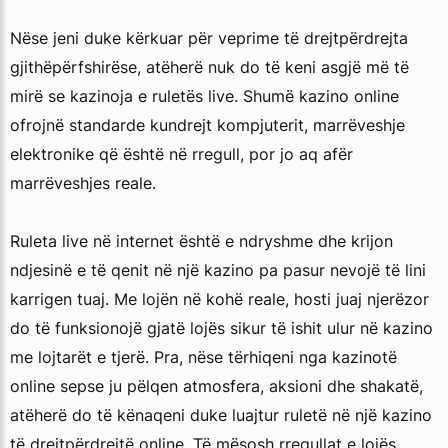
Nëse jeni duke kërkuar për veprime të drejtpërdrejta
gjithëpërfshirëse, atëherë nuk do të keni asgjë më të
mirë se kazinoja e ruletës live. Shumë kazino online
ofrojnë standarde kundrejt kompjuterit, marrëveshje
elektronike që është në rregull, por jo aq afër
marrëveshjes reale.
Ruleta live në internet është e ndryshme dhe krijon
ndjesinë e të qenit në një kazino pa pasur nevojë të lini
karrigen tuaj. Me lojën në kohë reale, hosti juaj njerëzor
do të funksionojë gjatë lojës sikur të ishit ulur në kazino
me lojtarët e tjerë. Pra, nëse tërhiqeni nga kazinotë
online sepse ju pëlqen atmosfera, aksioni dhe shakatë,
atëherë do të kënaqeni duke luajtur ruletë në një kazino
të drejtpërdrejtë online. Të mësosh rregullat e lojës