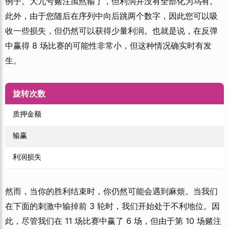
例子。大九号赌注虽然输了，但利润并没有全部化为乌有。
此外，由于您随后在序列中向后跳两个数字，因此您可以吸
收一些损失，但仍然可以获得少量利润。也就是说，在反弹
中赢得 8 场比赛的可能性非常小，但这种情况确实时有发
生。
旋转次数
质押金额
输赢
利润损失
然而，当你的胜利结束时，你仍然可能会遇到麻烦。当我们
在下面的刺激中输掉前 3 轮时，我们开始处于不利地位。因
此，尽管我们在 11 场比赛中赢了 6 场，但由于第 10 场赌注