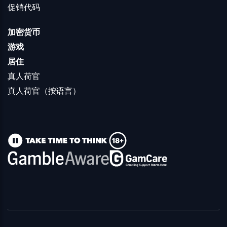
促销代码
加密货币
游戏
居住
真人荷官
真人荷官（按语言）