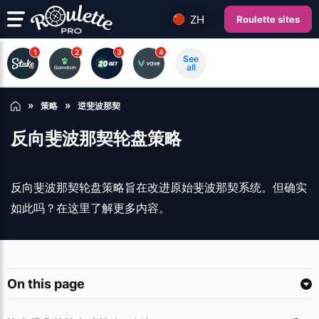
ZH
Roulette sites
1
2
3
4
See
all
策略
逆斐波那契
反向斐波那契轮盘策略
反向斐波那契轮盘策略旨在改进原始斐波那契系统。但确实
如此吗？在这里了解更多内容。
On this page