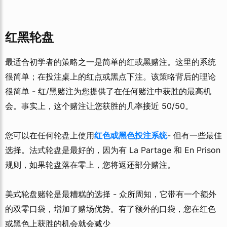
红黑轮盘
最适合初学者的策略之一是简单的红或黑赌注。这里的系统
很简单；在投注桌上的红点或黑点下注。该策略背后的理论
很简单 - 红/黑赌注为您提供了在任何赌注中获胜的最高机
会。事实上，这个赌注让您获胜的几率接近 50/50。
您可以在任何轮盘上使用
红色或黑色投注系统
- 但有一些最佳
选择。法式轮盘是最好的，因为有 La Partage 和 En Prison
规则，如果轮盘落在零上，您将返还部分赌注。
美式轮盘赌轮是最糟糕的选择 - 众所周知，它带有一个额外
的双零口袋，增加了赌场优势。有了额外的口袋，您在红色
或黑色上获胜的机会就会减少