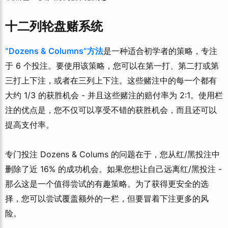
十二列轮盘赌系统
“Dozens & Columns”方法
是一种适合初学者的策略，专注
于 6 个投注。要使用该策略，您可以在第一打、第二打或第
三打上下注，或者在三列上下注。这些赌注中的每一个都有
大约 1/3 的获胜机会 - 并且这些赌注的赔付率为 2:1。使用栏
注的优点是，您不仅可以享受不错的获胜机会，而且还可以
提高支付率。
专门投注 Dozens & Colums 的问题在于，您从红/黑投注中
删除了近 16% 的成功机会。如果您想让自己远离红/黑投注 -
那么这是一个值得尝试的有趣策略。为了获得更安全的选
择，您可以尝试覆盖额外的一栏，但要冒着下注更多的风
险。