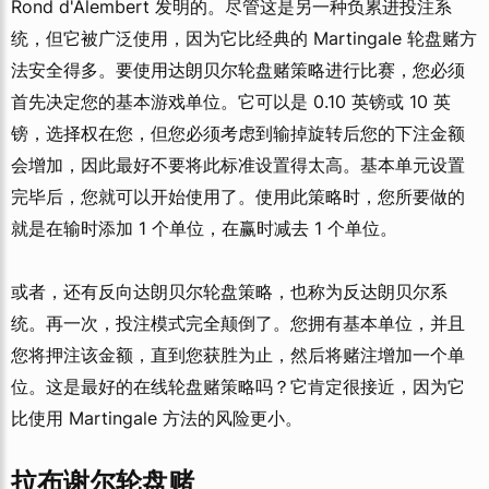
Rond d'Alembert 发明的。尽管这是另一种负累进投注系
统，但它被广泛使用，因为它比经典的 Martingale 轮盘赌方
法安全得多。要使用达朗贝尔轮盘赌策略进行比赛，您必须
首先决定您的基本游戏单位。它可以是 0.10 英镑或 10 英
镑，选择权在您，但您必须考虑到输掉旋转后您的下注金额
会增加，因此最好不要将此标准设置得太高。基本单元设置
完毕后，您就可以开始使用了。使用此策略时，您所要做的
就是在输时添加 1 个单位，在赢时减去 1 个单位。
或者，还有反向达朗贝尔轮盘策略，也称为反达朗贝尔系
统。再一次，投注模式完全颠倒了。您拥有基本单位，并且
您将押注该金额，直到您获胜为止，然后将赌注增加一个单
位。这是最好的在线轮盘赌策略吗？它肯定很接近，因为它
比使用 Martingale 方法的风险更小。
拉布谢尔轮盘赌