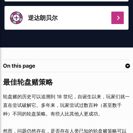
逆达朗贝尔
On this page
最佳轮盘赌策略
轮盘赌的历史可以追溯到 18 世纪，自诞生以来，玩家们就一
直在尝试破解它。多年来，玩家尝试过数百种（甚至数千
种）不同的轮盘策略。有些人比其他人更成功。
然而，问题仍然存在，是否存在人类已知的轮盘赌策略可以