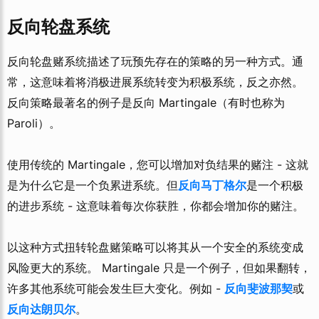
反向轮盘系统
反向轮盘赌系统描述了玩预先存在的策略的另一种方式。通
常，这意味着将消极进展系统转变为积极系统，反之亦然。
反向策略最著名的例子是反向 Martingale（有时也称为
Paroli）。
使用传统的 Martingale，您可以增加对负结果的赌注 - 这就
是为什么它是一个负累进系统。但
反向马丁格尔
是一个积极
的进步系统 - 这意味着每次你获胜，你都会增加你的赌注。
以这种方式扭转轮盘赌策略可以将其从一个安全的系统变成
风险更大的系统。 Martingale 只是一个例子，但如果翻转，
许多其他系统可能会发生巨大变化。例如 -
反向斐波那契
或
反向达朗贝尔
。