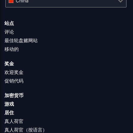
China
站点
评论
最佳轮盘赌网站
移动的
奖金
欢迎奖金
促销代码
加密货币
游戏
居住
真人荷官
真人荷官（按语言）