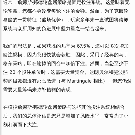
通常，詹姆斯·邦德轮盘赌策略是固定投注系统。这意味着无
论输赢，您都不会改变每轮下注的金额。然而，为了克服轮
盘赌的一贯特征（赌场优势），玩家多年来一直试图将债券
系统与众所周知的负进展中坚力量之一结合起来。
我们的想法是，如果获胜的几率为 67.5%，您可以多次增加
赌注规模，因为您很快就会获胜。因此，采用了经典的马丁
格尔策略，即在输掉的回合中加倍下注。然而，当您至少下
注 20 个投注单位时，这需要大量资金。达朗贝尔和斐波那
契的级数都没有那么激进（与 Martingale 相比），但您仍然
需要大量筹码来弥补糟糕的表现。
在模拟詹姆斯·邦德轮盘赌策略与这些其他投注系统相结合
后，我们的总体评估是您只是增加了风险水平。常常为了小
额利润而下大注。