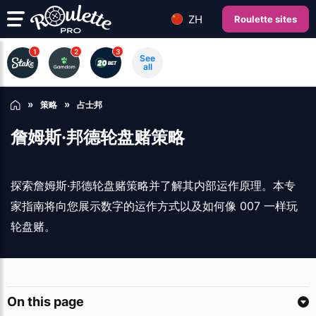
ZH
Roulette sites
1
2
3
See
all
策略
占士邦
詹姆斯·邦德轮盘赌策略
探索詹姆斯·邦德轮盘赌策略并了解其内部运作原理。本专
家指南将向您展示数字的运作方式以及如何像 007 一样玩
轮盘赌。
On this page