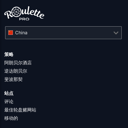
China
策略
阿朗贝尔酒店
逆达朗贝尔
斐波那契
站点
评论
最佳轮盘赌网站
移动的