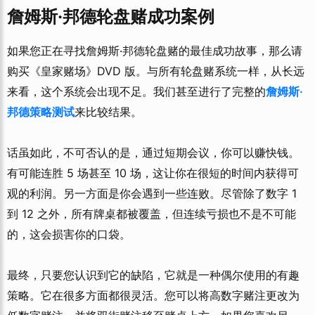
詹姆斯·邦德轮盘赌成功案例
如果您正在寻找詹姆斯·邦德轮盘赌的最佳成功故事，那么请
购买《皇家赌场》DVD 版。与所有轮盘赌系统一样，从长远
来看，这个系统会出现不足。我们甚至进行了完整的
詹姆斯·
邦德策略测试
来比较结果。
话虽如此，不可否认的是，通过短期会议，你可以赚快钱。
有可能连胜 5 场甚至 10 场，这让你在很短的时间内获得可
观的利润。另一方面是你会遇到一些连败。尽管除了数字 1
到 12 之外，所有牌桌都被覆盖，但连续亏损也不是不可能
的，这会损害你的口袋。
最终，只要您认识到它的缺陷，它就是一种偶尔使用的有趣
策略。它在很多方面都很灵活。您可以将高数字赌注更改为