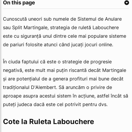
On this page
Cunoscută uneori sub numele de Sistemul de Anulare
sau Split Martingale, strategia de ruletă Labouchere
este cu siguranță unul dintre cele mai populare sisteme
de pariuri folosite atunci când jucați jocuri online.
În ciuda faptului că este o strategie de progresie
negativă, este mult mai puțin riscantă decât Martingale
și are potențialul de a genera profituri mai bune decât
tradiționalul D'Alembert. Să aruncăm o privire de
aproape asupra acestui sistem în acțiune, astfel încât să
puteți judeca dacă este cel potrivit pentru dvs.
Cote la Ruleta Labouchere