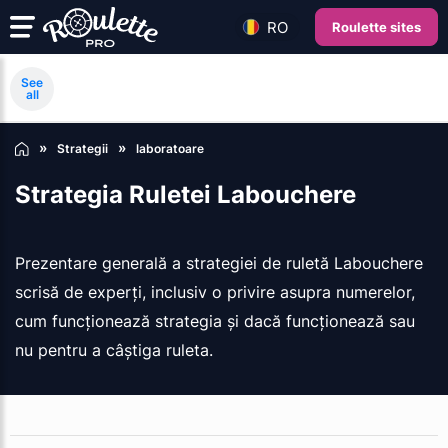
RO
Roulette sites
See
all
Strategii
laboratoare
Strategia Ruletei Labouchere
Prezentare generală a strategiei de ruletă Labouchere
scrisă de experți, inclusiv o privire asupra numerelor,
cum funcționează strategia și dacă funcționează sau
nu pentru a câștiga ruleta.