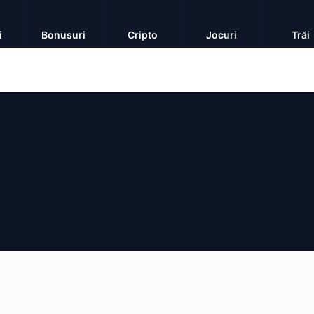
i
Bonusuri
Cripto
Jocuri
Trăi