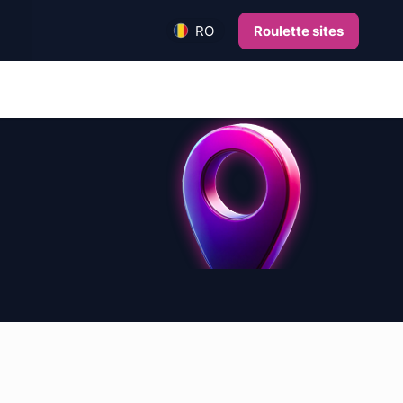
Roulette sites
RO