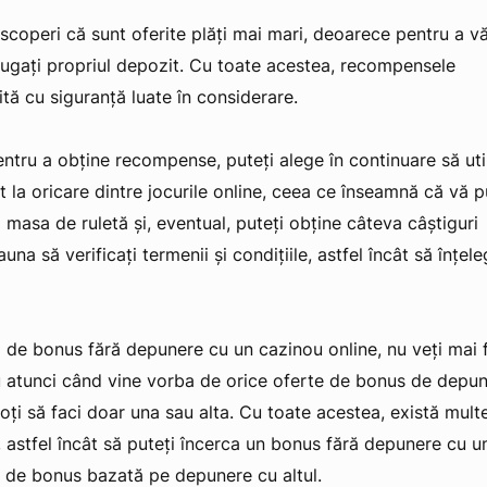
scoperi că sunt oferite plăți mai mari, deoarece pentru a v
dăugați propriul depozit. Cu toate acestea, recompensele
ită cu siguranță luate în considerare.
pentru a obține recompense, puteți alege în continuare să util
it la oricare dintre jocurile online, ceea ce înseamnă că vă p
 masa de ruletă și, eventual, puteți obține câteva câștiguri
na să verificați termenii și condițiile, astfel încât să înțele
 de bonus fără depunere cu un cazinou online, nu veți mai f
u atunci când vine vorba de orice oferte de bonus de depu
oți să faci doar una sau alta. Cu toate acestea, există mult
e, astfel încât să puteți încerca un bonus fără depunere cu un
ă de bonus bazată pe depunere cu altul.