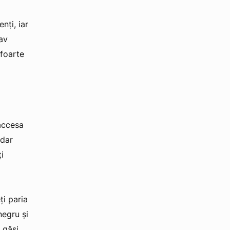
nți, iar
av
 foarte
accesa
 dar
i
ți paria
negru și
 găsi