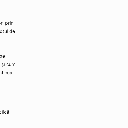
ri prin
otul de
 pe
e și cum
ntinua
plică