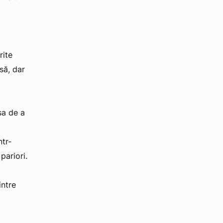
rite
să, dar
sa de a
ntr-
pariori.
intre