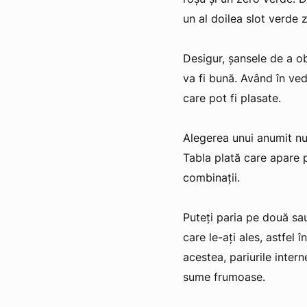
un al doilea slot verde 
Desigur, șansele de a o
va fi bună. Având în vede
care pot fi plasate.
Alegerea unui anumit nu
Tabla plată care apare 
combinații.
Puteți paria pe două sa
care le-ați ales, astfel 
acestea, pariurile inter
sume frumoase.