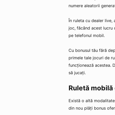
numere aleatorii genera
În ruleta cu dealer live,
joc, făcând acest lucru
pe telefonul mobil.
Cu bonusul tău fără dep
primele tale jocuri de r
funcționează acestea. De
să jucați.
Ruletă mobilă 
Există o altă modalitate
din nou plăți bonus oferi