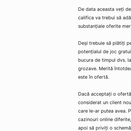
De data aceasta veți de
califica va trebui să a
substanțiale oferite mer
Deși trebuie să plătiți 
potențialul de joc gratu
bucura de timpul dvs. la
grozave. Merită întotdeau
este în ofertă.
Dacă acceptați o ofertă
considerat un client no
care le-ar putea avea. P
cazinouri online diferit
apoi să priviți o schem