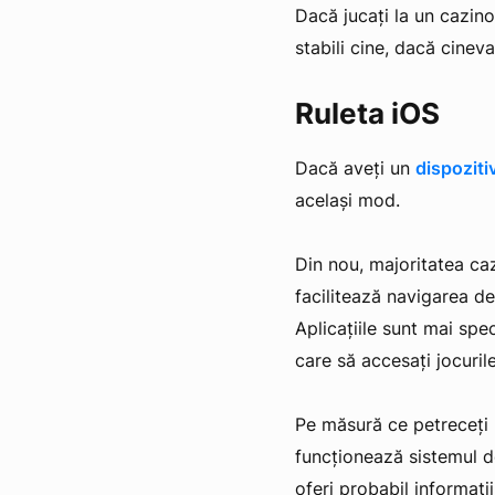
Dacă jucați la un cazinou
stabili cine, dacă cinev
Ruleta iOS
Dacă aveți un
dispoziti
același mod.
Din nou, majoritatea cazi
facilitează navigarea de
Aplicațiile sunt mai sp
care să accesați jocuril
Pe măsură ce petreceți 
funcționează sistemul de
oferi probabil informați