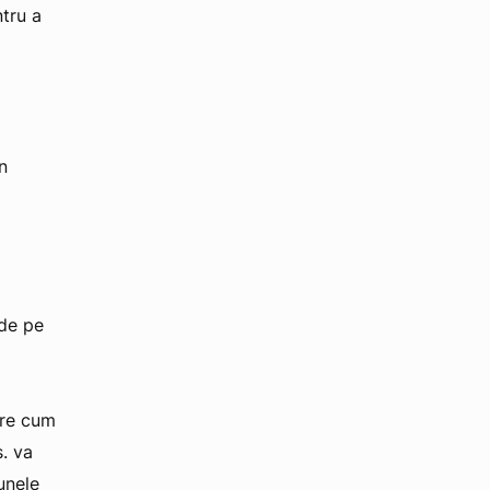
ntru a
n
 de pe
pre cum
. va
unele