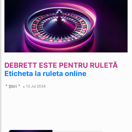
DEBRETT ESTE PENTRU RULETĂ
Eticheta la ruleta online
Știri
13 Jul 2024