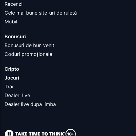
Recenzii
Cele mai bune site-uri de ruletă
Mobil
Bonusuri
Bonusuri de bun venit
Coduri promoționale
Cripto
Jocuri
Trăi
Dealeri live
Dealer live după limbă