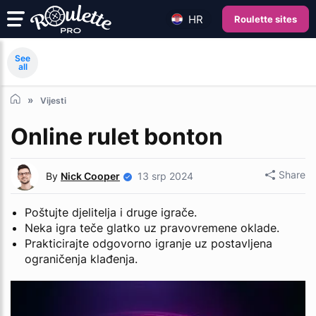
HR
Roulette sites
See
all
Vijesti
Online rulet bonton
Share
By
Nick Cooper
13 srp 2024
Poštujte djelitelja i druge igrače.
Neka igra teče glatko uz pravovremene oklade.
Prakticirajte odgovorno igranje uz postavljena
ograničenja klađenja.