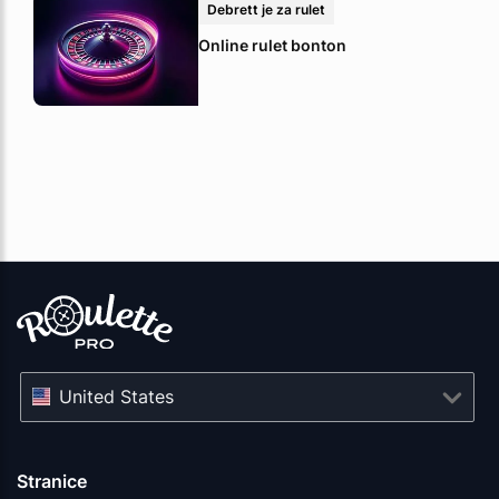
Debrett je za rulet
Online rulet bonton
United States
Stranice