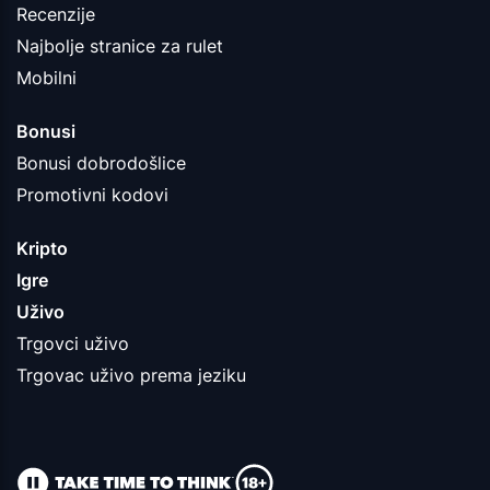
Recenzije
Najbolje stranice za rulet
Mobilni
Bonusi
Bonusi dobrodošlice
Promotivni kodovi
Kripto
Igre
Uživo
Trgovci uživo
Trgovac uživo prema jeziku