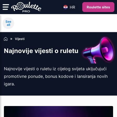
HR
Roulette sites
See
all
Vijesti
Najnovije vijesti o ruletu
Najnovije vijesti o ruletu iz cijelog svijeta uključujući
promotivne ponude, bonus kodove i lansiranja novih
igara.