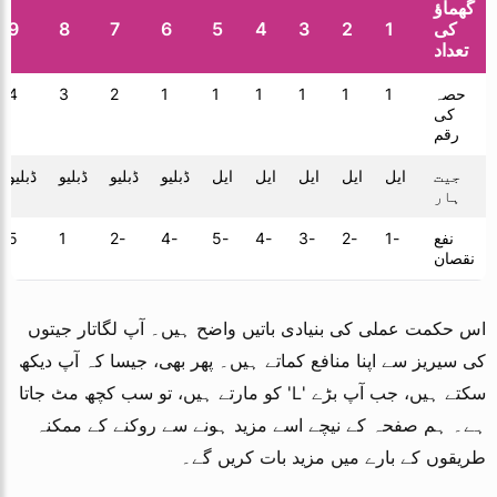
گھماؤ
کی
1
2
3
4
5
6
7
8
9
تعداد
حصہ
1
1
1
1
1
1
2
3
4
کی
رقم
جیت
ایل
ایل
ایل
ایل
ایل
ڈبلیو
ڈبلیو
ڈبلیو
ڈبلیو
ہار
نفع
-1
-2
-3
-4
-5
-4
-2
1
5
نقصان
اس حکمت عملی کی بنیادی باتیں واضح ہیں۔ آپ لگاتار جیتوں
کی سیریز سے اپنا منافع کماتے ہیں۔ پھر بھی، جیسا کہ آپ دیکھ
سکتے ہیں، جب آپ بڑے 'L' کو مارتے ہیں، تو سب کچھ مٹ جاتا
ہے۔ ہم صفحہ کے نیچے اسے مزید ہونے سے روکنے کے ممکنہ
طریقوں کے بارے میں مزید بات کریں گے۔