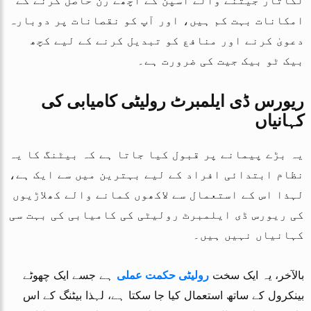
لگاتار جیتنے والے اسپن کے اچھے رن حاصل کرنے کے
امکانات بہت کم ہیں، اور آپ کو نقصانات پر دوبارہ
دعویٰ کرنے اور منافع کو تبدیل کرنے کے لیے کچھ
بیک ٹو بیک جیت کی ضرورت ہے۔
ریورس ڈی ایلمبرٹ رولیٹی کامیابی کی
کہانیاں
یہ بڑے پیمانے پر قبول کیا جاتا ہے کہ بیٹنگ کا یہ
نظام ابتدائی افراد کے لیے بہترین میں سے ایک ہے،
لہذا اس کے استعمال سے لاکھوں کمانے والے کھلاڑیوں
کی ریورس ڈی ایلمبرٹ رولیٹی کی کامیابی کی بہت سی
کہانیاں نہیں ہیں۔
بالآخر، یہ ایک سخت
رولیٹی حکمت عملی
ہے جسے ایک چھوٹے
بینکرول کے ساتھ استعمال کیا جا سکتا ہے، لہذا بیٹنگ کے اس