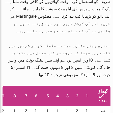
طریقے کو استعمال کرتے وقت کھلاڑیوں کو کافی وقت ملتا ہے۔
ایک کامیاب ریورس ڈی ایلمبرٹ سیشن کا راز یہ جاننا ہے کہ
اپنے دائو کو بڑھانا کب بند کرنا ہے۔ معکوس Martingale کی
طرح، اگر آپ کوشش کریں اور بہت زیادہ لالچی ہو
جائیں تو آپ کے تمام منافع ختم ہو سکتے ہیں۔
ہماری پہلی مثال، جیت کے سلسلے کو دو شرطوں میں
کاٹ دیں۔ جیسا کہ نیچے دی گئی جدول میں دکھایا
گیا ہے، 10ویں اسپن پر، ہم اپنے بیس بیٹنگ یونٹ میں واپس
چلے گئے کیونکہ اسپن 8 اور 9 دونوں جیت گئے۔ 11 اسپنز (5
جیت اور 6 ہار) کا مجموعی نتیجہ - £2 تھا۔
گھماؤ
کی
1
2
3
4
5
6
7
8
9
تعداد
حصہ
1
2
1
1
1
1
2
1
2