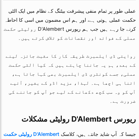
عملی طور پر تمام منفی پیشرفت بیٹنگ کے نظام میں ایک الٹی
حکمت عملی ہوتی ہے، اور ہم اس مضمون میں اسی کا احاطہ
کرنے جا رہے ہیں جب ہم ریورس D'Alembert رولیٹی حکمت
عملی کے فوائد اور نقصانات کو تلاش کرتے ہیں۔
روایتی ڈی ایلمبرٹ طریقہ کار کا مثبت جائزہ لینے
کے بعد، ہم یہ جاننا چاہتے ہیں کہ کیا الٹی حکمت
عملی، جسے کونٹری ڈی ایلمبرٹ بھی کہا جاتا ہے،
اتنا ہی اچھا ہے۔ لہذا، مزید اڈو کے بغیر، آئیے
آپ کو وہ سب کچھ دکھانے کے لیے جو آپ کو جاننے کی
ضرورت ہے۔
ریورس D'Alembert رولیٹی مشکلات
جیسا کہ آپ شاید جانتے ہیں، کلاسک
D'Alembert رولیٹی حکمت