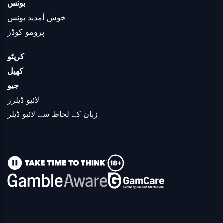
بونس
خوش آمدید بونس
پرومو کوڈز
کرپٹو
کھیل
جیو
لائیو ڈیلرز
زبان کے لحاظ سے لائیو ڈیلر