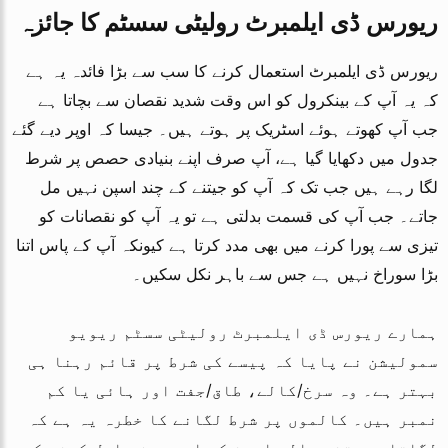
ریورس ڈی ایلمبرٹ رولیٹی سسٹم کا جائزہ
ریورس ڈی ایلمبرٹ استعمال کرنے کا سب سے بڑا فائدہ یہ ہے
کہ یہ آپ کے بینکرول کو اس وقت شدید نقصان سے بچاتا ہے
جب آپ کھوتے ہوئے اسٹریک پر ہوتے ہیں۔ جیسا کہ اوپر دیے گئے
جدول میں دکھایا گیا ہے، آپ صرف اپنے بنیادی حصص پر شرط
لگا رہے ہیں جب تک کہ آپ کو جیتنے کے چند اسپن نہیں مل
جاتے۔ جب آپ کی قسمت بدلتی ہے تو یہ آپ کو نقصانات کو
تیزی سے پورا کرنے میں بھی مدد کرتا ہے کیونکہ آپ کے پاس اتنا
بڑا سوراخ نہیں ہے جس سے باہر نکل سکیں۔
ہمارے ریورس ڈی ایلمبرٹ رولیٹی سسٹم ریویو
سمولیشن نے پایا کہ پیسے کی شرط پر قائم رہنا ہی
بہتر ہے۔ وہ سرخ/کالے، طاق/جفت اور ہائی یا کم
نمبر ہیں۔ کالموں پر شرط لگانے کا خطرہ یہ ہے کہ