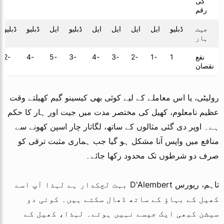
کی
رقم
جیت
ڈبلیو
ایل
ایل
ایل
ایل
ڈبلیو
ایل
ڈبلیو
ڈبلیو
ہار
نفع
1
-1
-2
-3
-4
-3
-5
-4
-2
نقصان
رولیٹی، یا اس معاملے کے لیے کوئی بھی کیسینو گیم کھیلتے وقت
عظیم نامعلوم، کھیل کی مختصر مدت میں جیت اور ہار کا حکم
ہے۔ اوپر دی گئی مثالوں کے ساتھ، لگاتار چار اسپن کھونے سے
منافع میں واپس آنا مشکل ہو گیا جب ہماری مثبت ترقی کو
صرف دو شرطوں تک محدود رکھا جائے۔
تاہم، ریورس D'Alembert بہت لچکدار ہے لہذا آپ اسے
کھیل کے بہاؤ کے ساتھ ڈھال سکتے ہیں۔ کوئی دو
سیشن کبھی ایک جیسے نہیں ہوتے۔ لہذا، کھیل کے