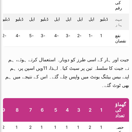
کی
رقم
جیت
ڈبلیو
ایل
ایل
ایل
ایل
ڈبلیو
ایل
ڈبلیو
ڈبلیو
ہار
نفع
1
-1
-2
-3
-4
-3
-5
-4
-2
نقصان
جیت اور ہار کے اسی طرز کو دوبارہ استعمال کرتے ہوئے، ہم
نے جیت کا سلسلہ تین پر سیٹ کیا۔ لہذا، 11ویں اسپن پر، ہم
اپنے بیس بیٹنگ یونٹ میں واپس چلے گئے۔ اس کے نتیجے میں ہم
بھی ٹوٹ گئے۔
گھماؤ
کی
1
2
3
4
5
6
7
8
9
تعداد
حصہ
1
2
1
1
1
1
2
1
2