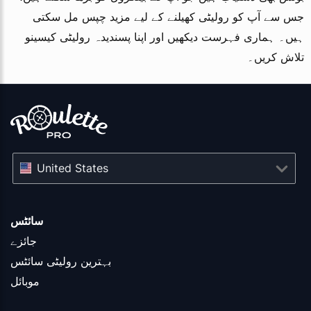
جس سے آپ کو رولیٹی کھیلنے کے لیے مزید چپس مل سکتی
ہیں۔ ہماری فہرست دیکھیں اور اپنا پسندیدہ رولیٹی کیسینو
تلاش کریں۔
United States
سائٹس
جائزے
بہترین رولیٹی سائٹس
موبائل