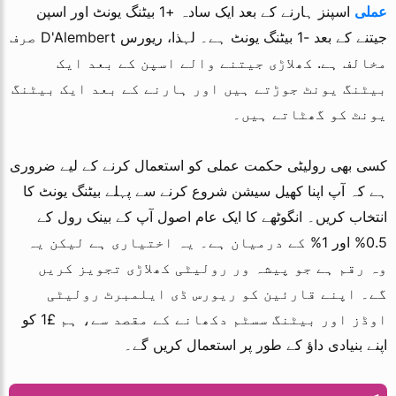
عملی
اسپنز ہارنے کے بعد ایک سادہ +1 بیٹنگ یونٹ اور اسپن
جیتنے کے بعد -1 بیٹنگ یونٹ ہے۔ لہذا، ریورس D'Alembert صرف
مخالف ہے. کھلاڑی جیتنے والے اسپن کے بعد ایک
بیٹنگ یونٹ جوڑتے ہیں اور ہارنے کے بعد ایک بیٹنگ
یونٹ کو گھٹاتے ہیں۔
کسی بھی رولیٹی حکمت عملی کو استعمال کرنے کے لیے ضروری
ہے کہ آپ اپنا کھیل سیشن شروع کرنے سے پہلے بیٹنگ یونٹ کا
انتخاب کریں۔ انگوٹھے کا ایک عام اصول آپ کے بینک رول کے
0.5% اور 1% کے درمیان ہے۔ یہ اختیاری ہے لیکن یہ
وہ رقم ہے جو پیشہ ور رولیٹی کھلاڑی تجویز کریں
گے۔ اپنے قارئین کو ریورس ڈی ایلمبرٹ رولیٹی
اوڈز اور بیٹنگ سسٹم دکھانے کے مقصد سے، ہم £1 کو
اپنے بنیادی داؤ کے طور پر استعمال کریں گے۔