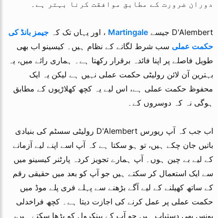
دوران ضرورت کے مطابق موافقت کرنا بہتر ہے۔
D'Alembert جیسے
Martingale
، اور یہاں تک کہ
جیمز بانڈ کی
حکمت عملی
سب شرط لگانے کے نظام ہیں۔ کیسینو اب بھی
طویل فاصلے پر اپنا فائدہ برقرار رکھتا ہے۔ ہماری رائے میں، یہ
بہترین آن لائن رولیٹی حکمت عملی نہیں ہے لیکن یہ ایک
محفوظ حکمت عملی ہے، اس لیے یہ کچھ کھلاڑیوں کے مطابق
ہوگی نہ کہ دوسروں کے۔
اب جب کہ آپ ریورس D'Alembert رولیٹی سسٹم کی بنیادی
باتیں جان چکے ہیں، تو ہو سکتا ہے کہ آپ اسے اپنے لیے آزمانے
کے لیے بے چین ہوں۔ آپ ہمارے تجویز کردہ پارٹنر کیسینو میں
سے ایک استعمال کر سکتے ہیں جو آپ کو بعد میں حقیقی رقم
کے ساتھ کھیلنے کے لیے آگے بڑھنے سے پہلے فری پلے موڈ میں
حکمت عملی پر عمل کرنے کی اجازت دیتا ہے۔ کچھ فراخدلی
بونس بھی دستیاب ہیں جو آپ کے بینکرول کو بڑھا سکتے ہیں،