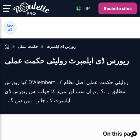
UR
Roulette sites
See
all
ریورس ڈی ایلمبرٹ
حکمت عملی
ریورس ڈی ایلمبرٹ رولیٹی حکمت عملی
کیا ریورس D'Alembert رولیٹی حکمت عملی اصل نظام کے
مطابق ہے؟ ہم ان سب اور مزید کا جواب اس ریورس ڈی
ایلمبرٹ کے جائزے میں دیں گے۔
On this page