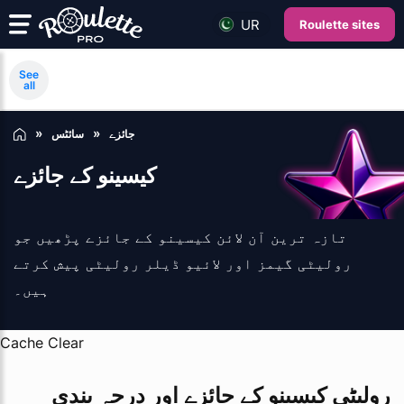
UR
Roulette sites
See
all
جائزے
سائٹس
کیسینو کے جائزے
تازہ ترین آن لائن کیسینو کے جائزے پڑھیں جو
رولیٹی گیمز اور لائیو ڈیلر رولیٹی پیش کرتے
ہیں۔
Cache Clear
رولیٹی کیسینو کے جائزے اور درجہ بندی