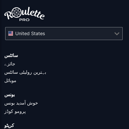
United States
سائٹس
جائزے
بہترین رولیٹی سائٹس
موبائل
بونس
خوش آمدید بونس
پرومو کوڈز
کرپٹو