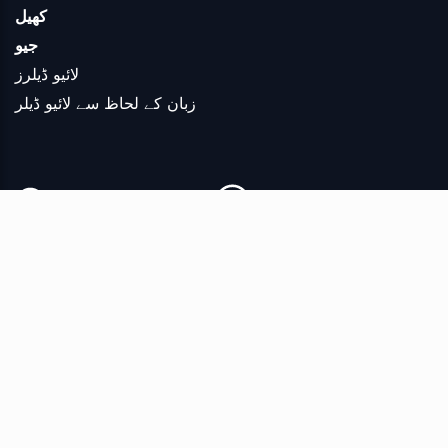
کھیل
جیو
لائیو ڈیلرز
زبان کے لحاظ سے لائیو ڈیلر
Copyright © 2026 Reproduction in whole or in part in any form or medium
without express written permission is prohibited. Players must be 18 or over
and located in jurisdictions where online gambling is legal. Please play
responsibly. Bet with your head, not over it. If you or someone you know