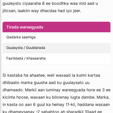
guuleysto ciyaaraha 8 ee boodhka waa mid aad u
jilicsan, laakiin way dhacdaa had iyo jeer.
Tirada wareegyada
Qadarka saamiga
Guulaysta / Guuldarada
Faa'iidada / khasaaraha
Si kastaba ha ahaatee, weli waxaad la kulmi kartaa
dhibaato marka guusha aad ku guulaysato uu
dhamaado. Markii aan luminay wareegyada hore ee 3 ee
kicinta hoose, waxaan ku bilownay lugta dambe. Marka,
in kasta oo aan 6 guul ka helnay 11-kii, haddana waxaan
ku dhameysanay -2 sababtoo ah sharadkii 10aad ee