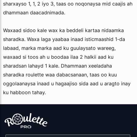
sharxayso 1, 1, 2 iyo 3, taas oo noqonaysa mid caajis ah
dhammaan daacadnimada.
Waxaad sidoo kale wax ka beddeli kartaa nidaamka
sharadka. Waxa laga yaabaa inaad isticmaashid 1-da
labaad, marka marka aad ku guulaysato wareeg,
waxaad si toos ah u boodaa ilaa 2 halkii aad ku
sharadsan lahayd 1 kale. Dhammaan xeeladaha
sharadka roulette waa dabacsanaan, taas oo kuu
oggolaanaysa inaad u hagaajiso sida aad u aragto inay
ku habboon tahay.