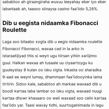
sababtoo ah giraangiraha wuxuu leeyahay eber iyo eber
labanlaab ah, taasoo siinaysa casino faa'iido 5,26%.
Dib u eegista nidaamka Fibonacci
Roulette
Laga soo bilaabo xogta dib u eegis nidaamka roulette
Fibonacci Fibonacci, waxaa cad in la arko in
istaraatijiyad this si weyn ugu tiirsan yihiin xariijimo
guul. Halkan waxaa ah tusaale uu ciyaartoygu ku
guuleystay 8 kulan oo isku xigta. Inkasta oo sharadka
9-aad ee weyni lumay, dhammaan faa'iidooyinka lama
tirtirin. Sidoo kale, sababtoo ah markaa waxaad dib u
boodi kartaa laba lambar oo isku xigta, waxaad nuugi
kartaa dhowr khasaaro oo weli waxaad soo celin kartaa
faa'iido yar. Taasi waxay tidhi, suurtogalnimada in lagu