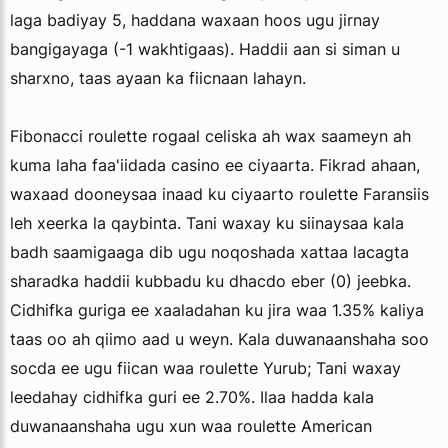
laga badiyay 5, haddana waxaan hoos ugu jirnay
bangigayaga (-1 wakhtigaas). Haddii aan si siman u
sharxno, taas ayaan ka fiicnaan lahayn.
Fibonacci roulette rogaal celiska ah wax saameyn ah
kuma laha faa'iidada casino ee ciyaarta. Fikrad ahaan,
waxaad dooneysaa inaad ku ciyaarto roulette Faransiis
leh xeerka la qaybinta. Tani waxay ku siinaysaa kala
badh saamigaaga dib ugu noqoshada xattaa lacagta
sharadka haddii kubbadu ku dhacdo eber (0) jeebka.
Cidhifka guriga ee xaaladahan ku jira waa 1.35% kaliya
taas oo ah qiimo aad u weyn. Kala duwanaanshaha soo
socda ee ugu fiican waa roulette Yurub; Tani waxay
leedahay cidhifka guri ee 2.70%. Ilaa hadda kala
duwanaanshaha ugu xun waa roulette American