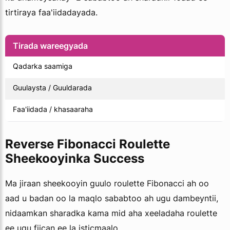
tirtiraya faa'iidadayada.
Tirada wareegyada
Qadarka saamiga
Guulaysta / Guuldarada
Faa'iidada / khasaaraha
Reverse Fibonacci Roulette
Sheekooyinka Success
Ma jiraan sheekooyin guulo roulette Fibonacci ah oo
aad u badan oo la maqlo sababtoo ah ugu dambeyntii,
nidaamkan sharadka kama mid aha xeeladaha roulette
ee ugu fiican ee la isticmaalo.