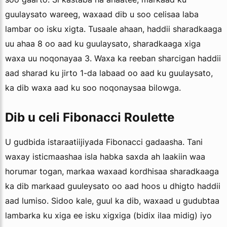
guulaysato wareeg, waxaad dib u soo celisaa laba
lambar oo isku xigta. Tusaale ahaan, haddii sharadkaaga
uu ahaa 8 oo aad ku guulaysato, sharadkaaga xiga
waxa uu noqonayaa 3. Waxa ka reeban sharcigan haddii
aad sharad ku jirto 1-da labaad oo aad ku guulaysato,
ka dib waxa aad ku soo noqonaysaa bilowga.
Dib u celi Fibonacci Roulette
U gudbida istaraatiijiyada Fibonacci gadaasha. Tani
waxay isticmaashaa isla habka saxda ah laakiin waa
horumar togan, markaa waxaad kordhisaa sharadkaaga
ka dib markaad guuleysato oo aad hoos u dhigto haddii
aad lumiso. Sidoo kale, guul ka dib, waxaad u gudubtaa
lambarka ku xiga ee isku xigxiga (bidix ilaa midig) iyo