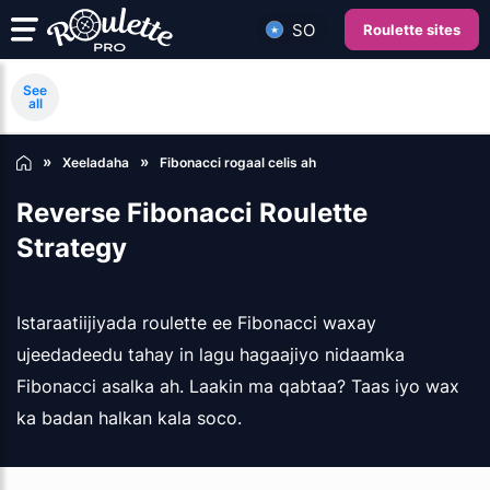
SO
Roulette sites
See
all
Xeeladaha
Fibonacci rogaal celis ah
Reverse Fibonacci Roulette
Strategy
Istaraatiijiyada roulette ee Fibonacci waxay
ujeedadeedu tahay in lagu hagaajiyo nidaamka
Fibonacci asalka ah. Laakin ma qabtaa? Taas iyo wax
ka badan halkan kala soco.