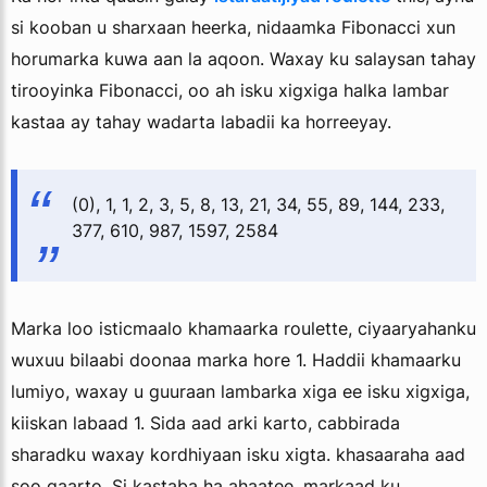
si kooban u sharxaan heerka, nidaamka Fibonacci xun
horumarka kuwa aan la aqoon. Waxay ku salaysan tahay
tirooyinka Fibonacci, oo ah isku xigxiga halka lambar
kastaa ay tahay wadarta labadii ka horreeyay.
(0), 1, 1, 2, 3, 5, 8, 13, 21, 34, 55, 89, 144, 233,
377, 610, 987, 1597, 2584
Marka loo isticmaalo khamaarka roulette, ciyaaryahanku
wuxuu bilaabi doonaa marka hore 1. Haddii khamaarku
lumiyo, waxay u guuraan lambarka xiga ee isku xigxiga,
kiiskan labaad 1. Sida aad arki karto, cabbirada
sharadku waxay kordhiyaan isku xigta. khasaaraha aad
soo gaarto. Si kastaba ha ahaatee, markaad ku