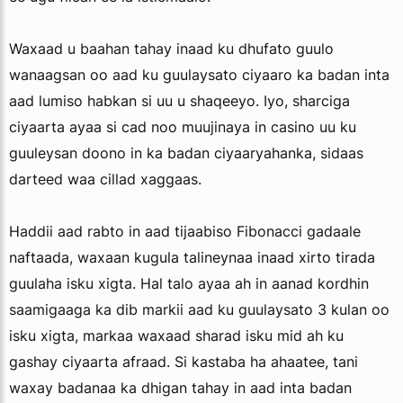
Waxaad u baahan tahay inaad ku dhufato guulo
wanaagsan oo aad ku guulaysato ciyaaro ka badan inta
aad lumiso habkan si uu u shaqeeyo. Iyo, sharciga
ciyaarta ayaa si cad noo muujinaya in casino uu ku
guuleysan doono in ka badan ciyaaryahanka, sidaas
darteed waa cillad xaggaas.
Haddii aad rabto in aad tijaabiso Fibonacci gadaale
naftaada, waxaan kugula talineynaa inaad xirto tirada
guulaha isku xigta. Hal talo ayaa ah in aanad kordhin
saamigaaga ka dib markii aad ku guulaysato 3 kulan oo
isku xigta, markaa waxaad sharad isku mid ah ku
gashay ciyaarta afraad. Si kastaba ha ahaatee, tani
waxay badanaa ka dhigan tahay in aad inta badan