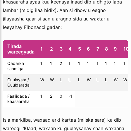
khasaaraha ayaa kuu keenaya inaad dib u dhigto laba
lambar (midig ilaa bidix). Aan si dhow u eegno
jilayaasha qaar si aan u aragno sida uu waxtar u
leeyahay Fibonacci gadan:
Tirada
1
2
3
4
5
6
7
8
9
10
wareegyada
Qadarka
1
1
2
1
1
1
1
1
1
1
saamiga
Guulaysta /
W
W
L
L
L
W
L
L
W
W
Guuldarada
Faa'iidada /
1
2
0
-1
khasaaraha
Isla markiiba, waxaad arki kartaa (miiska sare) ka dib
wareegii 10aad, waxaan ku guuleysanay shan waxaana