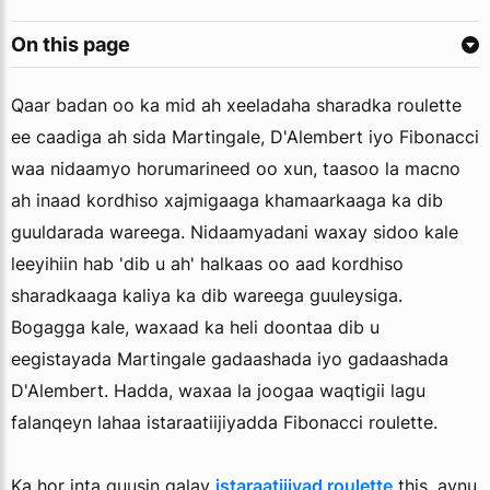
On this page
Qaar badan oo ka mid ah xeeladaha sharadka roulette
ee caadiga ah sida Martingale, D'Alembert iyo Fibonacci
waa nidaamyo horumarineed oo xun, taasoo la macno
ah inaad kordhiso xajmigaaga khamaarkaaga ka dib
guuldarada wareega. Nidaamyadani waxay sidoo kale
leeyihiin hab 'dib u ah' halkaas oo aad kordhiso
sharadkaaga kaliya ka dib wareega guuleysiga.
Bogagga kale, waxaad ka heli doontaa dib u
eegistayada Martingale gadaashada iyo gadaashada
D'Alembert. Hadda, waxaa la joogaa waqtigii lagu
falanqeyn lahaa istaraatiijiyadda Fibonacci roulette.
Ka hor inta quusin galay
istaraatijiyad roulette
this, aynu