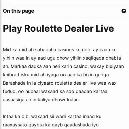
On this page
Play Roulette Dealer Live
Mid ka mid ah sababaha casinos ku nool ay caan ku
yihiin waa in ay aad ugu dhow yihiin xaqiiqada dhabta
ah. Markaa dadka aan heli karin casino, waxay bixiyaan
khibrad isku mid ah iyaga oo aan ka bixin guriga.
Barashada in la ciyaaro roulette dealer live waa wax
fudud, oo hubaal waxaad ka soo qaadan kartaa
aasaasiga ah in kaliya dhowr kulan.
Intaa ka dib, waxaad sii wadi kartaa inaad ku
raaxaysato qaybta ka qayb qaadashada iyo