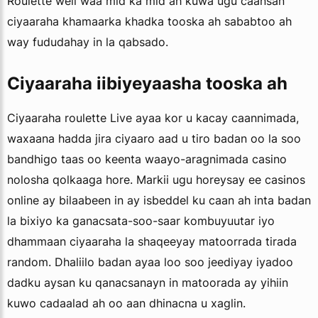
Roulette weli waa mid ka mid ah kuwa ugu caansan
ciyaaraha khamaarka khadka tooska ah sababtoo ah
way fududahay in la qabsado.
Ciyaaraha iibiyeyaasha tooska ah
Ciyaaraha roulette Live ayaa kor u kacay caannimada,
waxaana hadda jira ciyaaro aad u tiro badan oo la soo
bandhigo taas oo keenta waayo-aragnimada casino
nolosha qolkaaga hore. Markii ugu horeysay ee casinos
online ay bilaabeen in ay isbeddel ku caan ah inta badan
la bixiyo ka ganacsata-soo-saar kombuyuutar iyo
dhammaan ciyaaraha la shaqeeyay matoorrada tirada
random. Dhaliilo badan ayaa loo soo jeediyay iyadoo
dadku aysan ku qanacsanayn in matoorada ay yihiin
kuwo cadaalad ah oo aan dhinacna u xaglin.