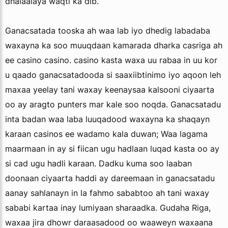
dhalaalaya waqti ka dib.
Ganacsatada tooska ah waa lab iyo dhedig labadaba
waxayna ka soo muuqdaan kamarada dharka casriga ah
ee casino casino. casino kasta waxa uu rabaa in uu kor
u qaado ganacsatadooda si saaxiibtinimo iyo aqoon leh
maxaa yeelay tani waxay keenaysaa kalsooni ciyaarta
oo ay aragto punters mar kale soo noqda. Ganacsatadu
inta badan waa laba luuqadood waxayna ka shaqayn
karaan casinos ee wadamo kala duwan; Waa lagama
maarmaan in ay si fiican ugu hadlaan luqad kasta oo ay
si cad ugu hadli karaan. Dadku kuma soo laaban
doonaan ciyaarta haddi ay dareemaan in ganacsatadu
aanay sahlanayn in la fahmo sababtoo ah tani waxay
sababi kartaa inay lumiyaan sharaadka. Gudaha Riga,
waxaa jira dhowr daraasadood oo waaweyn waxaana