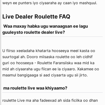
weyn ee punters iyo ciyaaraha ay caan iyo mashquul.
Live Dealer Roulette FAQ
 Waa maxay habka ugu wanaagsan ee lagu 
guuleysto roulette dealer live?
U fiirso xeeladaha khatarta hooseeya meel kasta oo
suurtogal ah. Dooro miisaska roulette oo leh cidhif
guri oo hooseeya - Roulette Faransiisku waa mid ka
mid ah ciyaaraha ugu fiican ee la ciyaaro. Xakamee oo
maamul bangigaaga si aad ciyaarta ugu sii jirto.
 ma roulette live waa khiyaamo?
roulette Live ma aha fadeexad ah sida ficilka oo dhan