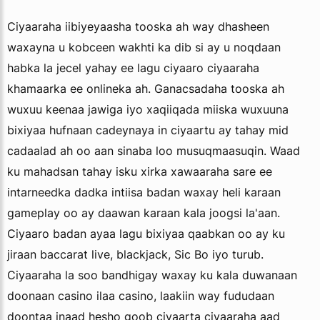
Ciyaaraha iibiyeyaasha tooska ah way dhasheen
waxayna u kobceen wakhti ka dib si ay u noqdaan
habka la jecel yahay ee lagu ciyaaro ciyaaraha
khamaarka ee onlineka ah. Ganacsadaha tooska ah
wuxuu keenaa jawiga iyo xaqiiqada miiska wuxuuna
bixiyaa hufnaan cadeynaya in ciyaartu ay tahay mid
cadaalad ah oo aan sinaba loo musuqmaasuqin. Waad
ku mahadsan tahay isku xirka xawaaraha sare ee
intarneedka dadka intiisa badan waxay heli karaan
gameplay oo ay daawan karaan kala joogsi la'aan.
Ciyaaro badan ayaa lagu bixiyaa qaabkan oo ay ku
jiraan baccarat live, blackjack, Sic Bo iyo turub.
Ciyaaraha la soo bandhigay waxay ku kala duwanaan
doonaan casino ilaa casino, laakiin way fududaan
doontaa inaad hesho goob ciyaarta ciyaaraha aad