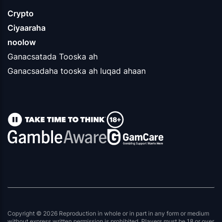
Crypto
Ciyaaraha
noolow
Ganacsatada Tooska ah
Ganacsadaha tooska ah luqad ahaan
Copyright © 2026 Reproduction in whole or in part in any form or medium
without express written permission is prohibited. Players must be 18 or over