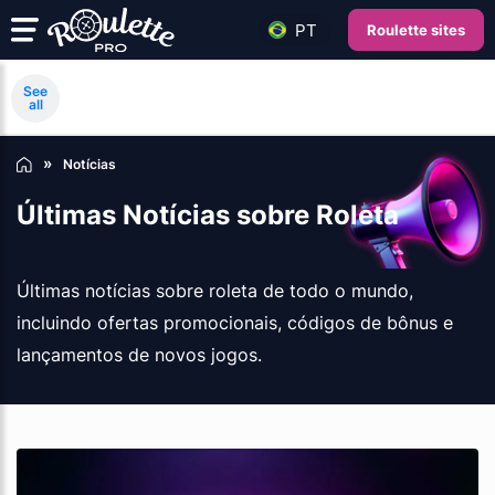
PT
Roulette sites
See
all
Notícias
Últimas Notícias sobre Roleta
Últimas notícias sobre roleta de todo o mundo,
incluindo ofertas promocionais, códigos de bônus e
lançamentos de novos jogos.