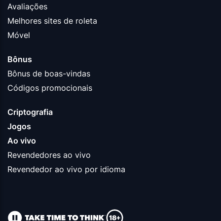
Avaliações
Melhores sites de roleta
Móvel
Bônus
Bônus de boas-vindas
Códigos promocionais
Criptografia
Jogos
Ao vivo
Revendedores ao vivo
Revendedor ao vivo por idioma