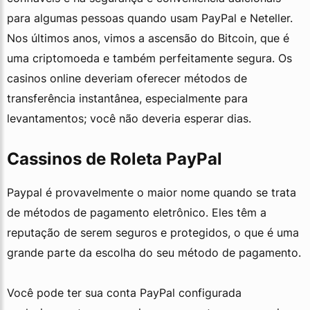
para algumas pessoas quando usam PayPal e Neteller.
Nos últimos anos, vimos a ascensão do Bitcoin, que é
uma criptomoeda e também perfeitamente segura. Os
casinos online deveriam oferecer métodos de
transferência instantânea, especialmente para
levantamentos; você não deveria esperar dias.
Cassinos de Roleta PayPal
Paypal é provavelmente o maior nome quando se trata
de métodos de pagamento eletrônico. Eles têm a
reputação de serem seguros e protegidos, o que é uma
grande parte da escolha do seu método de pagamento.
Você pode ter sua conta PayPal configurada