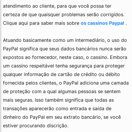
atendimento ao cliente, para que você possa ter
certeza de que quaisquer problemas serão corrigidos.
Clique aqui para saber mais sobre
os cassinos Paypal
.
Atuando basicamente como um intermediário, o uso do
PayPal significa que seus dados bancários nunca serão
expostos ao fornecedor, neste caso, o cassino. Embora
um cassino respeitável tenha segurança para proteger
qualquer informação de cartão de crédito ou débito
fornecida pelos clientes, o PayPal adiciona uma camada
de proteção com a qual algumas pessoas se sentem
mais seguras. Isso também significa que todas as
transações aparecerão como entrada e saída de
dinheiro do PayPal em seu extrato bancário, se você
estiver procurando discrição.