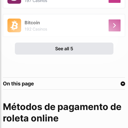
197 Casinos
Bitcoin
192 Casinos
See all 5
On this page
Métodos de pagamento de
roleta online