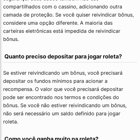
compartilhados com o cassino, adicionando outra
camada de proteção. Se você quiser reivindicar bônus,
considere uma opção diferente. A maioria das
carteiras eletrônicas está impedida de reivindicar
bônus.
 Quanto preciso depositar para jogar roleta?
Se estiver reivindicando um bônus, você precisará
depositar os fundos mínimos para acionar a
recompensa. O valor que você precisará depositar
pode ser encontrado nos termos e condições do
bônus. Se você não estiver reivindicando um bônus,
não será necessário um saldo definido para jogar
roleta.
 Como você ganha muito na roleta?