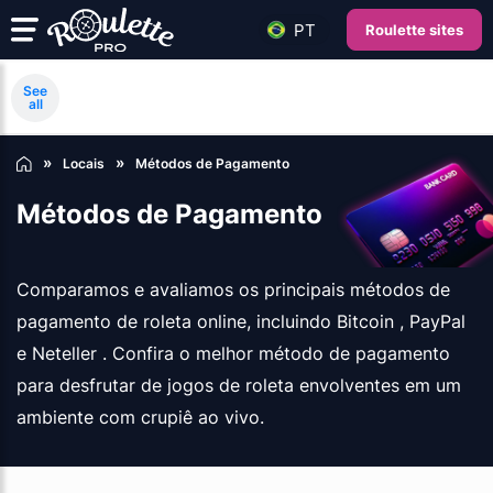
PT
Roulette sites
See
all
Locais
Métodos de Pagamento
Métodos de Pagamento
Comparamos e avaliamos os principais métodos de
pagamento de roleta online, incluindo Bitcoin , PayPal
e Neteller . Confira o melhor método de pagamento
para desfrutar de jogos de roleta envolventes em um
ambiente com crupiê ao vivo.