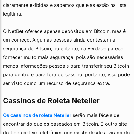
claramente exibidas e sabemos que elas estão na lista
legítima.
O NetBet oferece apenas depósitos em Bitcoin, mas é
um começo. Algumas pessoas ainda contestam a
segurança do Bitcoin; no entanto, na verdade parece
fornecer muito mais segurança, pois são necessárias
menos informações pessoais para transferir seu Bitcoin
para dentro e para fora do cassino, portanto, isso pode
ser visto como um recurso de segurança extra.
Cassinos de Roleta Neteller
Os cassinos de roleta Neteller
serão mais fáceis de
encontrar do que os baseados em Bitcoin. É outro site
do tipo carteira eletrônica que existe desde a virada do