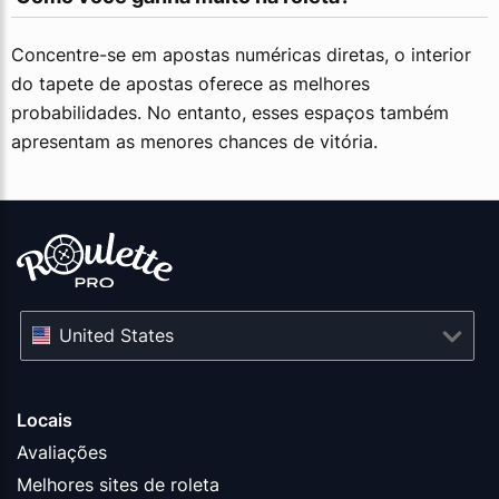
Concentre-se em apostas numéricas diretas, o interior
do tapete de apostas oferece as melhores
probabilidades. No entanto, esses espaços também
apresentam as menores chances de vitória.
United States
Locais
Avaliações
Melhores sites de roleta