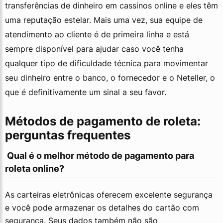
transferências de dinheiro em cassinos online e eles têm
uma reputação estelar. Mais uma vez, sua equipe de
atendimento ao cliente é de primeira linha e está
sempre disponível para ajudar caso você tenha
qualquer tipo de dificuldade técnica para movimentar
seu dinheiro entre o banco, o fornecedor e o Neteller, o
que é definitivamente um sinal a seu favor.
Métodos de pagamento de roleta: 
perguntas frequentes
 Qual é o melhor método de pagamento para 
roleta online?
As carteiras eletrônicas oferecem excelente segurança
e você pode armazenar os detalhes do cartão com
segurança. Seus dados também não são