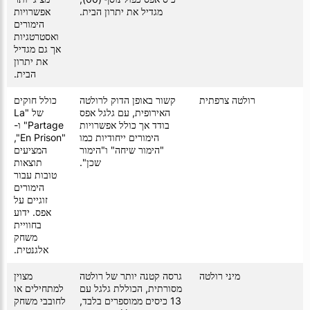
מגדיל את יתרון הבית.
אפשרויות
הימורים
ואסטרטגיות
אך גם מגדיל
את יתרון
הבית.
רולטה צרפתית
קשור באופן הדוק לרולטה
כולל חוקים
האירופית, עם גלגל אפס
של "La
בודד אך כולל אפשרויות
Partage" ו-
הימורים ייחודיות כמו
"En Prison",
"הימור שיחה" ו"הימור
המציעים
שכן".
תוצאות
טובות עבור
הימורים
זוגיים על
אפס. ידוע
בחוויית
משחק
אלגנטית.
מיני רולטה
גרסה קטנה יותר של רולטה
מצוין
מסורתית, הכוללת גלגל עם
למתחילים או
13 כיסים ממוספרים בלבד,
לחובבי משחק