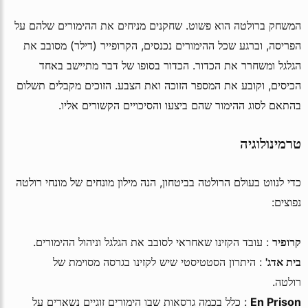
המשחק ברולטה הוא פשוט. שחקנים מניחים את ההימורים שלהם על
הפריסה, וברגע שכל ההימורים נכנסים, הקרופייר (דילר) מסובב את
הגלגל ומשחרר את הכדור. הכדור בסופו של דבר מתיישב באחד
הכיסים, וקובע את המספר הזוכה ואת הצבע. הזוכים מקבלים תשלום
בהתאם לסוג ההימור שהם ביצעו והסיכויים הקשורים אליו.
טרמינולוגיה
כדי לנווט בעולם הרולטה בביטחון, הנה מילון מונחים של מונחי רולטה
נפוצים:
קרופיר
: עובד הקזינו שאחראי לסובב את הגלגל וניהול ההימורים.
בית אדג'
: היתרון הסטטיסטי שיש לקזינו בגרסה מסוימת של
רולטה.
En Prison
: כלל בכמה גרסאות שבו הימורים זוגיים נשארים על