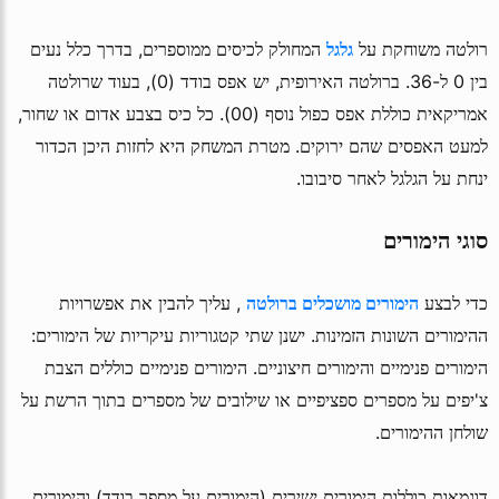
רולטה משוחקת על
גלגל
המחולק לכיסים ממוספרים, בדרך כלל נעים
בין 0 ל-36. ברולטה האירופית, יש אפס בודד (0), בעוד שרולטה
אמריקאית כוללת אפס כפול נוסף (00). כל כיס בצבע אדום או שחור,
למעט האפסים שהם ירוקים. מטרת המשחק היא לחזות היכן הכדור
ינחת על הגלגל לאחר סיבובו.
סוגי הימורים
כדי לבצע
הימורים מושכלים ברולטה
, עליך להבין את אפשרויות
ההימורים השונות הזמינות. ישנן שתי קטגוריות עיקריות של הימורים:
הימורים פנימיים והימורים חיצוניים. הימורים פנימיים כוללים הצבת
צ'יפים על מספרים ספציפיים או שילובים של מספרים בתוך הרשת על
שולחן ההימורים.
דוגמאות כוללות הימורים ישירים (הימורים על מספר בודד) והימורים