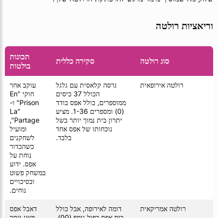
וריאציות רולטה
תכונות
סוג רולטה
סקירה כללית
בולטות
רולטה אירופאית
גרסה קלאסית עם גלגל
עוקב אחר
הכולל 37 כיסים
חוקי "En
ממוספרים, כולל אפס בודד
Prison" ו-
(0) ומספרים 1-36. מציע
"La
יתרון בית נמוך יותר בשל
Partage",
נוכחותו של אפס אחד
ומועיל
בלבד.
לשחקנים
כשהכדור
נוחת על
אפס. ידוע
במשחק פשוט
ובסיכויים
נוחים.
רולטה אמריקאית
דומה לאירופה, אבל כולל
דאבל אפס
כיס אפס כפול נוסף (00),
מציג יותר