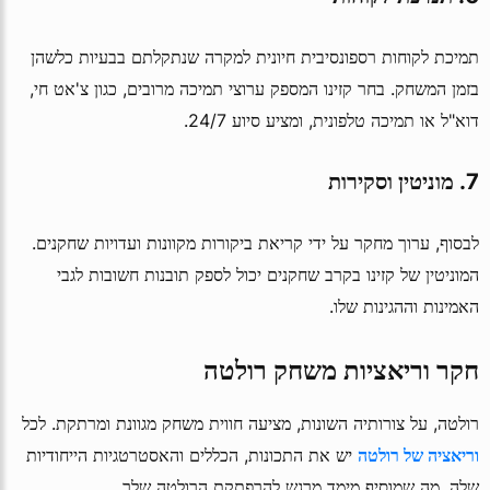
תמיכת לקוחות רספונסיבית חיונית למקרה שנתקלתם בבעיות כלשהן
בזמן המשחק. בחר קזינו המספק ערוצי תמיכה מרובים, כגון צ'אט חי,
דוא"ל או תמיכה טלפונית, ומציע סיוע 24/7.
7. מוניטין וסקירות
לבסוף, ערוך מחקר על ידי קריאת ביקורות מקוונות ועדויות שחקנים.
המוניטין של קזינו בקרב שחקנים יכול לספק תובנות חשובות לגבי
האמינות וההגינות שלו.
חקר וריאציות משחק רולטה
רולטה, על צורותיה השונות, מציעה חווית משחק מגוונת ומרתקת. לכל
וריאציה של רולטה
יש את התכונות, הכללים והאסטרטגיות הייחודיות
שלה, מה שמוסיף מימד מרגש להרפתקת הרולטה שלך.