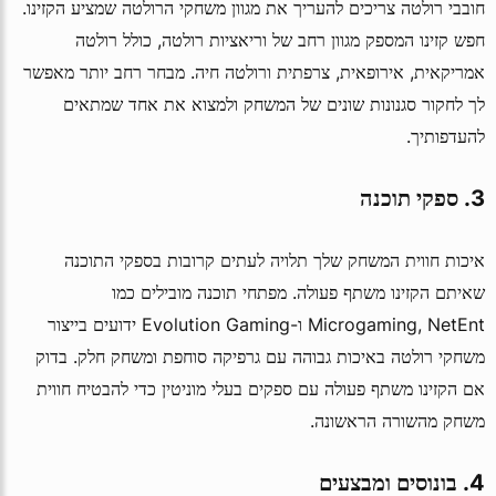
חובבי רולטה צריכים להעריך את מגוון משחקי הרולטה שמציע הקזינו.
חפש קזינו המספק מגוון רחב של וריאציות רולטה, כולל רולטה
אמריקאית, אירופאית, צרפתית ורולטה חיה. מבחר רחב יותר מאפשר
לך לחקור סגנונות שונים של המשחק ולמצוא את אחד שמתאים
להעדפותיך.
3. ספקי תוכנה
איכות חווית המשחק שלך תלויה לעתים קרובות בספקי התוכנה
שאיתם הקזינו משתף פעולה. מפתחי תוכנה מובילים כמו
Microgaming, NetEnt ו-Evolution Gaming ידועים בייצור
משחקי רולטה באיכות גבוהה עם גרפיקה סוחפת ומשחק חלק. בדוק
אם הקזינו משתף פעולה עם ספקים בעלי מוניטין כדי להבטיח חווית
משחק מהשורה הראשונה.
4. בונוסים ומבצעים