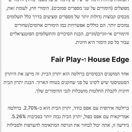
מפוצלים (הימורים על שני מספרים סמוכים). הימורי חוץ, לעומת זאת,
מכסים קבוצות גדולות יותר של מספרים ומציעים בדרך כלל תשלומים
נמוכים יותר. הם כוללים אפשרויות כמו הימורים אדומים/שחורים
והימורים אי-זוגיים/זוגיים. הבנת הסיכויים והתשלומים הפוטנציאליים
עבור כל סוג הימור היא חיונית.
House Edge ו-Fair Play
אחד המושגים הבסיסיים ברולטה הוא יתרון הבית. זה מייצג את היתרון
הסטטיסטי שיש לקזינו על פני שחקנים בטווח הארוך. הבנת יתרון הבית
חיונית לקבלת החלטות מושכלות לגבי ההימורים שלך.
ברולטה אירופית עם אפס בודד, יתרון הבית הוא כ-2.70%. ברולטה
אמריקאית עם אפס כפול, יתרון הבית גבוה יותר בסביבות 5.26%.
בידיעה זו, אתה יכול לבחור את הגרסה המתאימה להעדפות ולסבילות