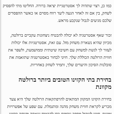
כמו כן, רצוי שתהיה לך אסטרטגיית יציאה ברורה. החליטו מתי להפסיק
לשחק, בין אם זה לאחר הגעה ליעד רווח מסוים או כאשר ההפסדים
שלכם מגיעים לגבול שנקבע מראש.
זכור שאף אסטרטגיה לא יכולה להבטיח ניצחונות עקביים ברולטה,
מכיוון שהיא נשארת משחק מזל. עם זאת, אסטרטגיות אלו יכולות
לעזור לך לגשת למשחק עם חשיבה שיטתית וממושמעת, ולשפר את
חווית הרולטה הכוללת שלך. חיוני לבחור באסטרטגיה שתואמת את
סובלנות הסיכון והיעדים שלך, ותמיד לשחק באחריות.
בחירת בתי הקזינו הטובים ביותר ברולטה
מקוונת
בחירת הקזינו המקוון המתאים להרפתקאות הרולטה שלך היא צעד
מכריע לקראת חווית משחק מהנה ומתגמלת. עם שפע של אפשרויות
זמינות, חיוני לשקול מספר גורמים כדי להבטיח שאתה משחק בקזינו