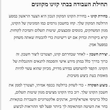
תחילת העבודה בבתי קזינו מקוונים
בחירת קזינו -
בחירת הקזינו המקוון הנכון היא הצעד הראשון במסע
הרולטה המקוון שלך. קחו בחשבון גורמים כמו המוניטין של הקזינו,
מגוון המשחקים, בונוסים ומבצעים, שיטות תשלום ותמיכת לקוחות.
קרא ביקורות ובדוק אם יש רישיונות כדי להבטיח שאתה משחק
במפעל אמין.
יצירת חשבון
- לאחר שבחרתם קזינו, תצטרכו ליצור חשבון. זה
כרוך בדרך כלל במתן מידע אישי והסכמה לתנאים וההגבלות של
הקזינו. הקפד להשתמש במידע מדויק, מכיוון שהוא עשוי להיות
מאומת בעת ביצוע משיכות.
ביצוע הפקדה
- כדי לשחק ברולטה בכסף אמיתי, תצטרך לממן את
חשבון הקזינו שלך. רוב בתי הקזינו מציעים מגוון שיטות תשלום,
כולל כרטיסי אשראי/חיוב, ארנקים אלקטרוניים והעברות בנקאיות.
בחר את השיטה המתאימה לך ביותר ופעל לפי ההוראות לביצוע