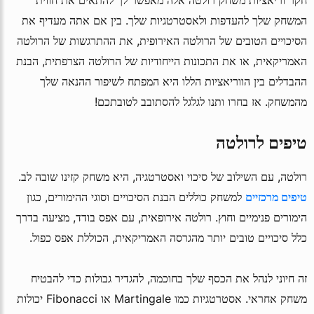
חקר וריאציות משחק רולטה אלה מאפשר לך להתאים את חווית
המשחק שלך להעדפות ולאסטרטגיות שלך. בין אם אתה מעדיף את
הסיכויים הטובים של הרולטה האירופית, את ההתרגשות של הרולטה
האמריקאית, או את התכונות הייחודיות של הרולטה הצרפתית, הבנת
ההבדלים בין הווריאציות הללו היא המפתח לשיפור ההנאה שלך
מהמשחק. אז בחרו ותנו לגלגל להסתובב לטובתכם!
טיפים לרולטה
רולטה, עם השילוב של סיכוי ואסטרטגיה, היא משחק קזינו שובה לב.
טיפים מרכזיים
למשחק כוללים הבנת הסיכויים וסוגי ההימורים, כגון
הימורים פנימיים וחוץ. רולטה אירופאית, עם אפס בודד, מציעה בדרך
כלל סיכויים טובים יותר מהגרסה האמריקאית, הכוללת אפס כפול.
זה חיוני לנהל את הכסף שלך בחוכמה, להגדיר גבולות כדי להבטיח
משחק אחראי. אסטרטגיות כמו Martingale או Fibonacci יכולות