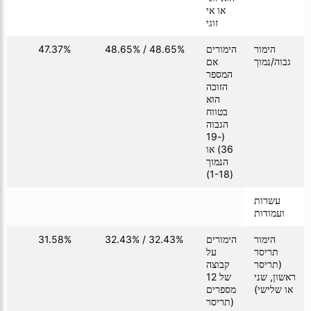
או אי
זוגי
הימור
הימורים
48.65% / 48.65%
47.37%
01
גבוה/נמוך
אם
המספר
הזוכה
הוא
בטווח
הגבוה
(19-
36) או
הנמוך
(1-18)
עשרות
ועמודות
הימור
הימורים
32.43% / 32.43%
31.58%
01
תריסר
על
(תריסר
קבוצה
ראשון, שני
של 12
או שלישי)
מספרים
(תריסר