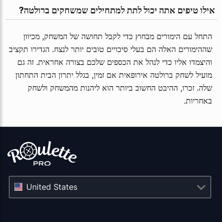
 אילו טיפים אתה יכול לתת למתחילים שמשחקים ברולטה?
התחל עם הימורים מבחוץ כדי לקבל תחושה של המשחק, מכיוון
שההימורים האלה הם בעלי סיכויים טובים יותר לנצח. הגדירו תקציב
והיצמדו אליו כדי לנהל את הכספים שלכם בצורה אחראית. זה גם
מועיל לשחק ברולטה אירופאית אם זמין, בגלל יתרון הבית התחתון
שלה. זכרו, ההיבט החשוב ביותר הוא ליהנות מהמשחק ולשחק
באחריות.
United States