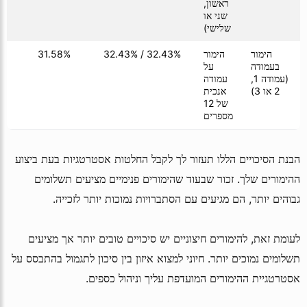
ראשון,
שני או
שלישי)
הימור
הימור
32.43% / 32.43%
31.58%
01
בעמודה
על
(עמודה 1,
עמודה
2 או 3)
אנכית
של 12
מספרים
הבנת הסיכויים הללו תעזור לך לקבל החלטות אסטרטגיות בעת ביצוע
ההימורים שלך. זכור שבעוד שהימורים פנימיים מציעים תשלומים
גבוהים יותר, הם מגיעים עם הסתברויות נמוכות יותר לזכייה.
לעומת זאת, להימורים חיצוניים יש סיכויים טובים יותר אך מציעים
תשלומים נמוכים יותר. חיוני למצוא איזון בין סיכון לתגמול בהתבסס על
אסטרטגיית ההימורים המועדפת עליך וניהול כספים.