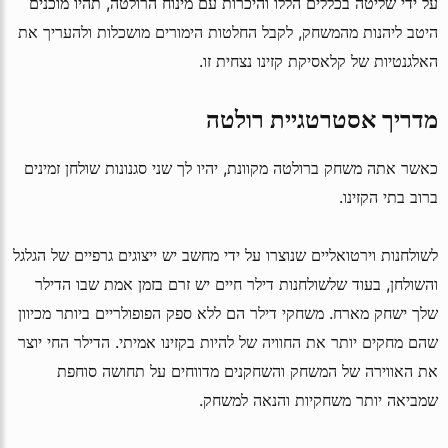
על ידי שליטה בכללים הללו והיכרות עם מינוח הרולטה, תהיו מוכנים
היטב ליהנות מהמשחק, לקבל החלטות הימורים מושכלות ולהעריך את
האלגנטיות של קלאסיקת קזינו נצחית זו.
מדריך אסטרטגיית רולטה
כאשר אתה משחק ברולטה מקוונת, יהיו לך שני סגנונות שולחן זמינים
ברוב בתי הקזינו.
לשולחנות וירטואליים שנוצרו על ידי מחשב יש ייצוגים גרפיים של הגלגל
והשולחן, בעוד שלשולחנות דילר חיים יש זרם בזמן אמת שבו הדילר
שלך ישחק מארח. משחקי דילר הם ללא ספק הפופולריים ביותר מכיוון
שהם מחקים יותר את החוויה של להיות בקזינו אמיתי. הדילר החי יוצר
את האווירה של המשחק והשחקנים מדווחים על תחושה סוחפת
שמביאה יותר משחקיות והנאה למשחק.