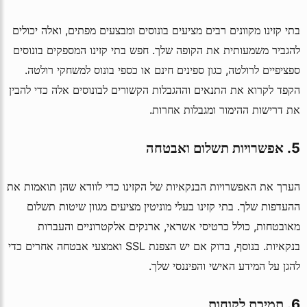
בתי קזינו מקוונים רבים מציעים בונוסים ומבצעים מפתים, ואלה יכולים
להגביר משמעותית את הקופה שלך. חפש בתי קזינו המספקים בונוסים
ספציפיים לרולטה, כגון ספינים חינם או כספי בונוס למשחקי רולטה.
הקפד לקרוא את התנאים וההגבלות הקשורים לבונוסים אלה כדי להבין
את דרישות ההימור ומגבלות אחרות.
5. אפשרויות תשלום ואבטחה
הערך את האפשרויות הבנקאיות של הקזינו כדי לוודא שהן תואמות את
ההעדפות שלך. בתי קזינו בעלי מוניטין מציעים מגוון שיטות תשלום
מאובטחות, כולל כרטיסי אשראי, ארנקים אלקטרוניים והעברות
בנקאיות. בנוסף, בדוק אם יש הצפנת SSL ואמצעי אבטחה אחרים כדי
להגן על המידע האישי והפיננסי שלך.
6. תמיכת לקוחות