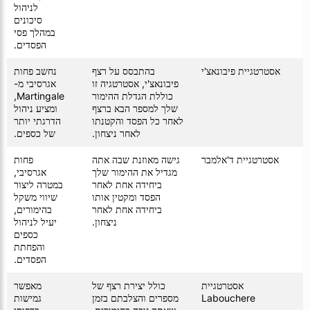
לניהול
סיכונים
במהלך פסי
הפסדים.
אסטרטגיית פיבונאצ'י
בהתבסס על רצף
נחשב פחות
פיבונאצ'י, אסטרטגיה זו
אגרסיבי מ-
כוללת הגדלת ההימור
Martingale,
שלך למספר הבא ברצף
ומציע ניהול
לאחר כל הפסד והקטנתו
הדרגתי יותר
לאחר ניצחון.
של כספים.
אסטרטגיית ד'אלמבר
גישה מאוזנת שבה אתה
פחות
מגדיל את ההימור שלך
אגרסיבי,
ביחידה אחת לאחר
במטרה ליצור
הפסד ומקטין אותו
שיווי משקל
ביחידה אחת לאחר
בהימורים,
ניצחון.
יעיל לניהול
כספים
והפחתת
הפסדים.
אסטרטגיית
כולל יצירת רצף של
מאפשר
Labouchere
מספרים והצלבתם בזמן
גמישות