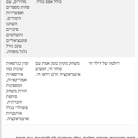
כולל אפס בודד.
מהירים, עם
פחות מספרים
ואפשרויות
הימורים.
השתנו
סיכויים
ותשלומים
פוטנציאליים
עקב גודל
גלגל מופחת.
רולטה של דילר חי
משחק מקוון בזמן אמת עם
זמין בגרסאות
סוחר חי, המציע
שונות כמו
אינטראקציה וזרם וידאו חי.
אירופאיות
ואמריקאיות,
המספקות
חווית משחק
סוחפת
וחברתית.
פופולרי בגלל
אותנטיות
ואינטראקציה.