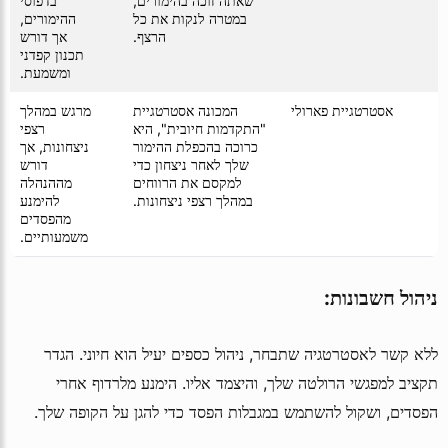
שאתה זוכה בהימורים,
בדפוסי
במטרה לנקות את כל
ההימורים,
הרצף.
אך דורש
תכנון קפדני
ומשמעת.
אסטרטגיית פארולי
המכונה אסטרטגיית
מרגש במהלך
"התקדמות חיובית", היא
רצפי
כרוכה בהכפלת ההימור
ניצחונות, אך
שלך לאחר ניצחון כדי
דורש
למקסם את הרווחים
מההנהלה
במהלך רצפי ניצחונות.
להימנע
מהפסדים
משמעותיים.
ניהול חשבונות:
ללא קשר לאסטרטגיה שתבחר, ניהול כספים יעיל הוא חיוני. הגדר
תקציב למפגשי הרולטה שלך, והיצמד אליו. הימנע מלרדוף אחרי
הפסדים, ושקול להשתמש במגבלות הפסד כדי להגן על הקופה שלך.