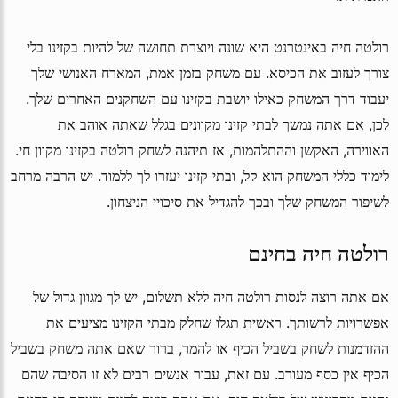
רולטה חיה באינטרנט היא שונה ויוצרת תחושה של להיות בקזינו בלי
צורך לעזוב את הכיסא. עם משחק בזמן אמת, המארח האנושי שלך
יעבוד דרך המשחק כאילו יושבת בקזינו עם השחקנים האחרים שלך.
לכן, אם אתה נמשך לבתי קזינו מקוונים בגלל שאתה אוהב את
האווירה, האקשן וההתלהמות, אז תיהנה לשחק רולטה בקזינו מקוון חי.
לימוד כללי המשחק הוא קל, ובתי קזינו יעזרו לך ללמוד. יש הרבה מרחב
לשיפור המשחק שלך ובכך להגדיל את סיכויי הניצחון.
רולטה חיה בחינם
אם אתה רוצה לנסות רולטה חיה ללא תשלום, יש לך מגוון גדול של
אפשרויות לרשותך. ראשית תגלו שחלק מבתי הקזינו מציעים את
ההזדמנות לשחק בשביל הכיף או להמר, ברור שאם אתה משחק בשביל
הכיף אין כסף מעורב. עם זאת, עבור אנשים רבים לא זו הסיבה שהם