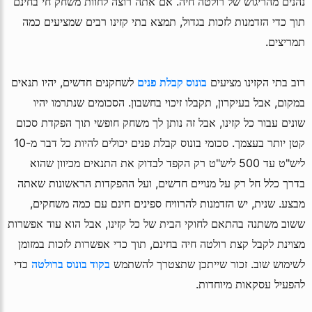
נהנים מהריגוש של רולטה חיה. אם אתה רוצה לחוות משחק חי בחינם
תוך כדי הזדמנות לזכות בגדול, תמצא בתי קזינו רבים שמציעים כמה
תמריצים.
רוב בתי הקזינו מציעים
בונוס קבלת פנים
לשחקנים חדשים, יהיו תנאים
במקום, אבל בעיקרון, תקבלו זיכוי בחשבון. הסכומים שנתרמו יהיו
שונים עבור כל קזינו, אבל זה נותן לך משחק חופשי תוך הפקדת סכום
קטן יותר בעצמך. סכומי בונוס קבלת פנים יכולים להיות כל דבר מ-10
ליש"ט עד 500 ליש"ט רק הקפד לבדוק את התנאים מכיוון שהוא
בדרך כלל חל רק על מנויים חדשים, ועל ההפקדות הראשונות שאתה
מבצע. שנית, יש הזדמנות להרוויח ספינים חינם עם כמה משחקים,
ששוב משתנה בהתאם לחוקי הבית של כל קזינו, אבל הוא עוד אפשרות
מצוינת לקבל קצת רולטה חיה בחינם, תוך כדי אפשרות לזכות במזומן
לשימוש שוב. זכור שייתכן שתצטרך להשתמש
בקוד בונוס ברולטה
כדי
להפעיל עסקאות מיוחדות.