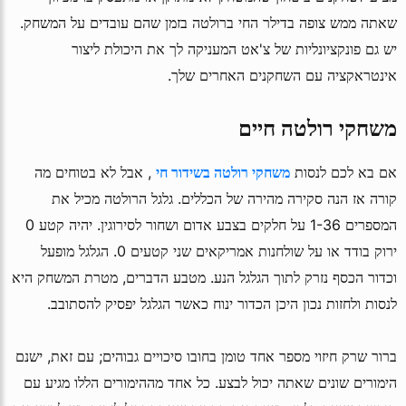
שאתה ממש צופה בדילר החי ברולטה בזמן שהם עובדים על המשחק.
יש גם פונקציונליות של צ'אט המעניקה לך את היכולת ליצור
אינטראקציה עם השחקנים האחרים שלך.
משחקי רולטה חיים
אם בא לכם לנסות
משחקי רולטה בשידור חי
, אבל לא בטוחים מה
קורה אז הנה סקירה מהירה של הכללים. גלגל הרולטה מכיל את
המספרים 1-36 על חלקים בצבע אדום ושחור לסירוגין. יהיה קטע 0
ירוק בודד או על שולחנות אמריקאים שני קטעים 0. הגלגל מופעל
וכדור הכסף נזרק לתוך הגלגל הנע. מטבע הדברים, מטרת המשחק היא
לנסות ולחזות נכון היכן הכדור ינוח כאשר הגלגל יפסיק להסתובב.
ברור שרק חיזוי מספר אחד טומן בחובו סיכויים גבוהים; עם זאת, ישנם
הימורים שונים שאתה יכול לבצע. כל אחד מההימורים הללו מגיע עם