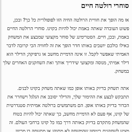
סוחרי רולטה חיים
אז מה הופך את חוויית הרולטה החיה הזו לפופולרית כל כך? ובכן,
פשוט העובדה שאתה באמת יכול להיות בקזינו. סוחרי הרולטה החיים
באמת, ובכן, חיים. הסטרימינג של סוחר מקצועי שמבצע את המשחק
כאילו כולכם יושבים באותו חדר הופך את זה לחוויה הכי קרובה לדבר
האמיתי שאפשר לקבל. זו אינה הדמיית מחשב או גרפיקה; הדילר הוא
דילר אמיתי, מנוסה ומקצועי שידריך אותך ואת השחקנים האחרים שלך
במשחק.
אתה תשחק בדיוק באותו אופן כמו שאתה משחק בקזינו לבנים.
תתבקש לבצע את ההימור שלך, והדילר יסובב את הגלגל וישחרר את
הכדור בדיוק באותו אופן. הם משתמשים ברולטה אמיתית סטנדרטית
של קזינו, אף פעם לא הדמיית מחשב, כך שאתה יכול להיות בטוח
שהמשחק מתקדם בדיוק באותה דרך כמו כל קזינו ברחבי העולם. זה
מציע לשחקנים ביטחון שהמשחק לא מתוקן או מתעסק בו מכיוון