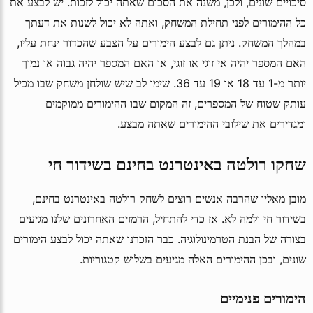
סיכויים שונים, ולכן, משנה את הסכום שאתה יכול לזכות. יש לבצע את
כל ההימורים לפני תחילת המשחק, ואתה לא יכול לשנות את דעתך
במהלך המשחק. ניתן גם לבצע הימורים על הצבע שהכדור ינחת עליו,
האם המספר יהיה אי זוגי או זוגי, או האם המספר יהיה גבוה או נמוך
יותר מ-1 עד 18 או 19 עד 36. שימו לב שיש שולחן משחק שבו מכיל
עותק שטוח של המספרים, זה המקום שבו ההימורים ממוקמים
ומגדירים את שילובי ההימורים שאתה מבצע.
שחקו רולטה באינטרנט בחינם בשידור חי
מובן מאליו שהרבה אנשים רוצים לשחק רולטה באינטרנט בחינם,
בשידור חי ולמה לא. אז כדי להתחיל, הרמזים האחרונים שלנו מגיעים
בצורה של הבנת הטרמינולוגיה. כבר הזכרנו שאתה יכול לבצע הימורים
שונים, ובכן ההימורים האלה מגיעים בשלוש קטגוריות.
הימורים פנימיים