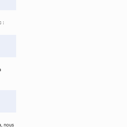
 :
à
a, nous