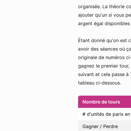
organisée. La théorie c
ajouter qu'un si vous pe
argent égal disponibles 
Étant donné qu'on est 
avoir des séances où ç
originale de numéros ci-
gagnez le premier tour,
suivant et cela passe à
tableau ci-dessous.
Nombre de tours
# d'unités de paris e
Gagner / Perdre