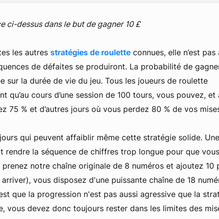
e ci-dessus dans le but de gagner 10 £
es les autres
stratégies de roulette
connues, elle n’est pas 
uences de défaites se produiront. La probabilité de gagne
e sur la durée de vie du jeu. Tous les joueurs de roulette
nt qu’au cours d’une session de 100 tours, vous pouvez, et 
z 75 % et d’autres jours où vous perdez 80 % de vos mises
ours qui peuvent affaiblir même cette stratégie solide. Une
 rendre la séquence de chiffres trop longue pour que vou
s prenez notre chaîne originale de 8 numéros et ajoutez 10 
t arriver), vous disposez d'une puissante chaîne de 18 numé
 est que la progression n'est pas aussi agressive que la stra
e, vous devez donc toujours rester dans les limites des mis