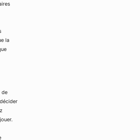
aires
s
e la
que
e de
 décider
z
jouer.
e