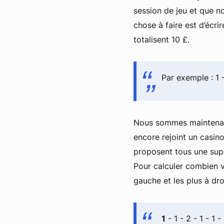
session de jeu et que n
chose à faire est d’écr
totalisent 10 £.
Par exemple : 1 - 
Nous sommes maintenant
encore rejoint un casin
proposent tous une sup
Pour calculer combien v
gauche et les plus à dr
1
- 1 - 2 - 1 - 1 -