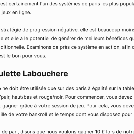
est certainement l'un des systèmes de paris les plus popul
 jeux en ligne.
e stratégie de progression négative, elle est beaucoup moin
e et elle a le potentiel de générer de meilleurs bénéfices qu
aditionnelle. Examinons de près ce système en action, afin 
 est le bon pour vous.
oulette Labouchere
ne doit être utilisée que sur des paris à égalité sur la tabl
r/pair, haut/bas et rouge/noir. Pour commencer, vous devez
gagner grâce à votre session de jeu. Pour cela, vous deve
ille de votre bankroll et le temps dont vous disposez pour 
e de pari, disons que nous voulons gagner 10 £ lors de notr