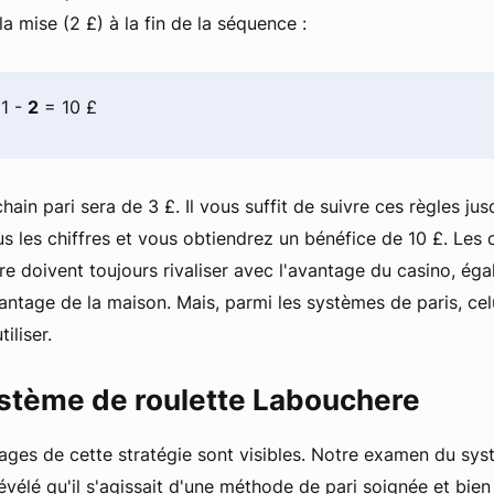
a mise (2 £) à la fin de la séquence :
 1 -
2
= 10 £
hain pari sera de 3 £. Il vous suffit de suivre ces règles jus
s les chiffres et vous obtiendrez un bénéfice de 10 £. Les 
re doivent toujours rivaliser avec l'avantage du casino, ég
ntage de la maison. Mais, parmi les systèmes de paris, celu
iliser.
stème de roulette Labouchere
ntages de cette stratégie sont visibles. Notre examen du sy
vélé qu'il s'agissait d'une méthode de pari soignée et bien