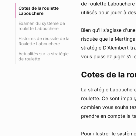
de roulette Labouchere 
Cotes de la roulette
utilisés pour jouer à des
Labouchere
Examen du système de
roulette Labouchere
Bien qu'il s'agisse d'un
Histoires de réussite de la
risquée que la Martingal
Roulette Labouchere
stratégie D'Alembert tr
Actualités sur la stratégie
vous puissiez juger s'il
de roulette
Cotes de la r
La stratégie Labouchere 
roulette. Ce sont impai
combien vous souhaitez 
prendre en compte la ta
Pour illustrer le systèm