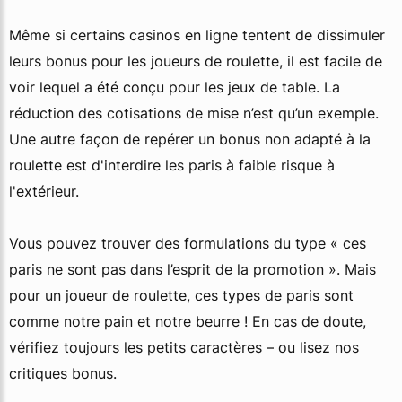
Même si certains casinos en ligne tentent de dissimuler
leurs bonus pour les joueurs de roulette, il est facile de
voir lequel a été conçu pour les jeux de table. La
réduction des cotisations de mise n’est qu’un exemple.
Une autre façon de repérer un bonus non adapté à la
roulette est d'interdire les paris à faible risque à
l'extérieur.
Vous pouvez trouver des formulations du type « ces
paris ne sont pas dans l’esprit de la promotion ». Mais
pour un joueur de roulette, ces types de paris sont
comme notre pain et notre beurre ! En cas de doute,
vérifiez toujours les petits caractères – ou lisez nos
critiques bonus.