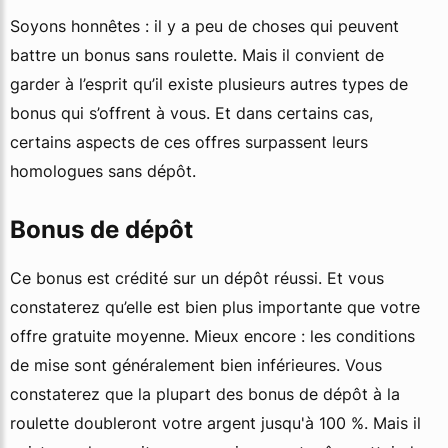
Soyons honnêtes : il y a peu de choses qui peuvent
battre un bonus sans roulette. Mais il convient de
garder à l’esprit qu’il existe plusieurs autres types de
bonus qui s’offrent à vous. Et dans certains cas,
certains aspects de ces offres surpassent leurs
homologues sans dépôt.
Bonus de dépôt
Ce bonus est crédité sur un dépôt réussi. Et vous
constaterez qu’elle est bien plus importante que votre
offre gratuite moyenne. Mieux encore : les conditions
de mise sont généralement bien inférieures. Vous
constaterez que la plupart des bonus de dépôt à la
roulette doubleront votre argent jusqu'à 100 %. Mais il