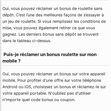
Oui, vous pouvez réclamer un bonus de roulette sans
dépôt. C’est l’une des meilleures façons de s’essayer à
un jeu de roulette. Si vous remplissez les conditions de
mise, vous pouvez également retirer ce que vous
gagnez. Les derniers bonus sans dépôt se trouvent
dans le tableau ci-dessus.
 Puis-je réclamer un bonus roulette sur mon 
mobile ?
Oui, vous pouvez réclamer un bonus sur votre appareil
mobile. Pour profiter d'une offre sur votre téléphone
Android ou iOS, choisissez un bonus et réclamez-le sur
votre appareil portable. N'oubliez pas d'utiliser
n'importe quel code bonus ou coupon.