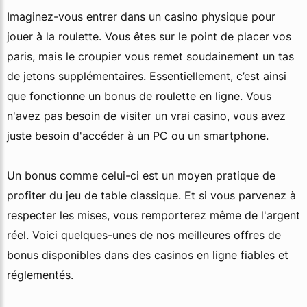
Imaginez-vous entrer dans un casino physique pour
jouer à la roulette. Vous êtes sur le point de placer vos
paris, mais le croupier vous remet soudainement un tas
de jetons supplémentaires. Essentiellement, c’est ainsi
que fonctionne un bonus de roulette en ligne. Vous
n'avez pas besoin de visiter un vrai casino, vous avez
juste besoin d'accéder à un PC ou un smartphone.
Un bonus comme celui-ci est un moyen pratique de
profiter du jeu de table classique. Et si vous parvenez à
respecter les mises, vous remporterez même de l'argent
réel. Voici quelques-unes de nos meilleures offres de
bonus disponibles dans des casinos en ligne fiables et
réglementés.