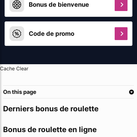
Bonus de bienvenue
Code de promo
Cache Clear
On this page
Derniers bonus de roulette
Bonus de roulette en ligne