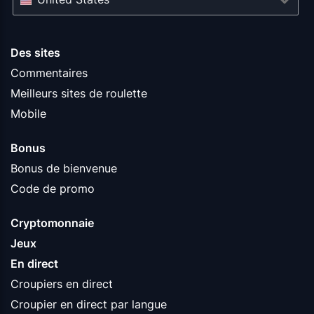
Des sites
Commentaires
Meilleurs sites de roulette
Mobile
Bonus
Bonus de bienvenue
Code de promo
Cryptomonnaie
Jeux
En direct
Croupiers en direct
Croupier en direct par langue