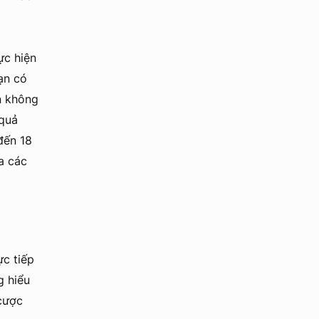
ực hiện
ạn có
n không
 quả
đến 18
a các
ực tiếp
g hiểu
cược