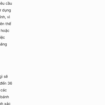
yêu cầu
ử dụng
nh, vì
rên thế
a hoặc
iệc
năng
ì sẽ
 đến 36
 các
 bánh
nh xác