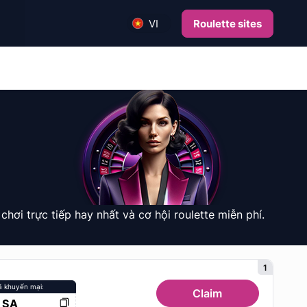
Roulette sites
VI
chơi trực tiếp hay nhất và cơ hội roulette miễn phí.
1
 khuyến mại:
Claim
USA