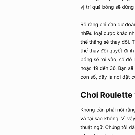
vị trí quả bóng sẽ dừng
Rõ ràng chỉ cần dự đoán
nhiều loại cược khác nh
thể thắng sẽ thay đổi. 
thể thay đổi quyết định
bóng sẽ rơi vào, số đó 
hoặc 19 đến 36. Bạn sẽ
con số, đây là nơi đặt 
Chơi Roulette 
Không cần phải nói rằng
và tại sao không. Vì vậ
thuật ngữ. Chúng tôi đ