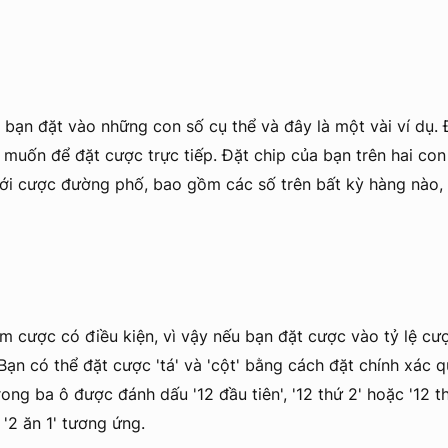
bạn đặt vào những con số cụ thể và đây là một vài ví dụ. 
 muốn để đặt cược trực tiếp. Đặt chip của bạn trên hai con
với cược đường phố, bao gồm các số trên bất kỳ hàng nào,
 cược có điều kiện, vì vậy nếu bạn đặt cược vào tỷ lệ cư
 Bạn có thể đặt cược 'tá' và 'cột' bằng cách đặt chính xác 
ong ba ô được đánh dấu '12 đầu tiên', '12 thứ 2' hoặc '12 t
'2 ăn 1' tương ứng.