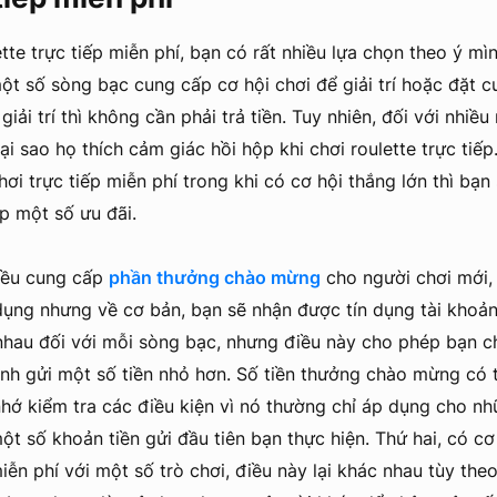
te trực tiếp miễn phí, bạn có rất nhiều lựa chọn theo ý mì
một số sòng bạc cung cấp cơ hội chơi để giải trí hoặc đặt c
giải trí thì không cần phải trả tiền. Tuy nhiên, đối với nhiều
ại sao họ thích cảm giác hồi hộp khi chơi roulette trực tiếp
ơi trực tiếp miễn phí trong khi có cơ hội thắng lớn thì bạn
p một số ưu đãi.
đều cung cấp
phần thưởng chào mừng
cho người chơi mới,
dụng nhưng về cơ bản, bạn sẽ nhận được tín dụng tài khoản
nhau đối với mỗi sòng bạc, nhưng điều này cho phép bạn c
ình gửi một số tiền nhỏ hơn. Số tiền thưởng chào mừng có 
hớ kiểm tra các điều kiện vì nó thường chỉ áp dụng cho n
t số khoản tiền gửi đầu tiên bạn thực hiện. Thứ hai, có cơ
n phí với một số trò chơi, điều này lại khác nhau tùy the