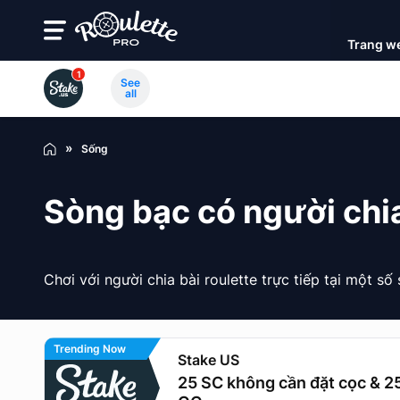
Trang w
1
See
all
Sống
Sòng bạc có người chia
Chơi với người chia bài roulette trực tiếp tại một s
Trending Now
Stake US
25 SC không cần đặt cọc & 2