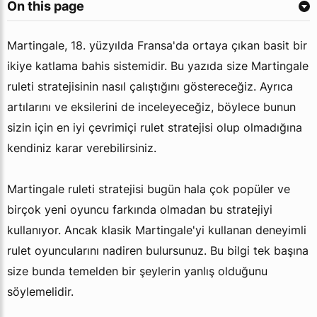
On this page
Martingale, 18. yüzyılda Fransa'da ortaya çıkan basit bir
ikiye katlama bahis sistemidir. Bu yazıda size Martingale
ruleti stratejisinin nasıl çalıştığını göstereceğiz. Ayrıca
artılarını ve eksilerini de inceleyeceğiz, böylece bunun
sizin için en iyi çevrimiçi rulet stratejisi olup olmadığına
kendiniz karar verebilirsiniz.
Martingale ruleti stratejisi bugün hala çok popüler ve
birçok yeni oyuncu farkında olmadan bu stratejiyi
kullanıyor. Ancak klasik Martingale'yi kullanan deneyimli
rulet oyuncularını nadiren bulursunuz. Bu bilgi tek başına
size bunda temelden bir şeylerin yanlış olduğunu
söylemelidir.