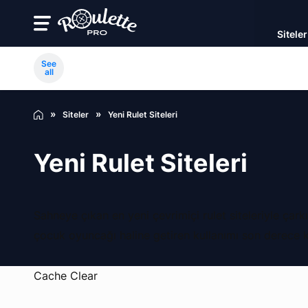
Siteler
See
all
Siteler
Yeni Rulet Siteleri
Yeni Rulet Siteleri
Sahneye çıkan en yeni çevrimiçi rulet siteleriyle çar
çocuk oyuncağı haline getiren kullanımı son derece kol
Cache Clear