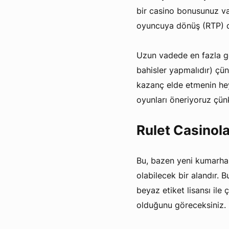
bir casino bonusunuz var
oyuncuya dönüş (RTP) değ
Uzun vadede en fazla get
bahisler yapmalıdır) çü
kazanç elde etmenin heye
oyunları öneriyoruz çünk
Rulet Casinol
Bu, bazen yeni kumarhane
olabilecek bir alandır. 
beyaz etiket lisansı il
olduğunu göreceksiniz. K