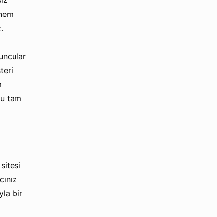
sız
 hem
.
uncular
teri
m
mu tam
sitesi
cınız
yla bir