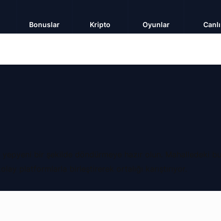
Bonuslar
Kripto
Oyunlar
Canlı
kı yepyeni bir şekilde döndürmeye hazır olun. Mahalledeki b
ay platformlarla birleştirerek ortalığı karıştırıyor.