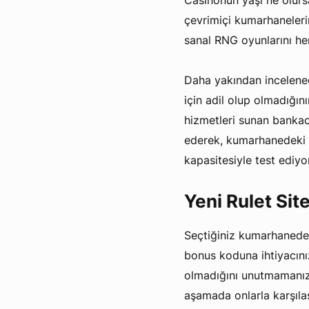
Casinonun yaşı ne olursa
çevrimiçi kumarhaneleri
sanal RNG oyunlarını he
Daha yakından incelenec
için adil olup olmadığını
hizmetleri sunan bankacı
ederek, kumarhanedeki ya
kapasitesiyle test ediyo
Yeni Rulet Sit
Seçtiğiniz kumarhanede h
bonus koduna ihtiyacını
olmadığını unutmamanız ö
aşamada onlarla karşıla