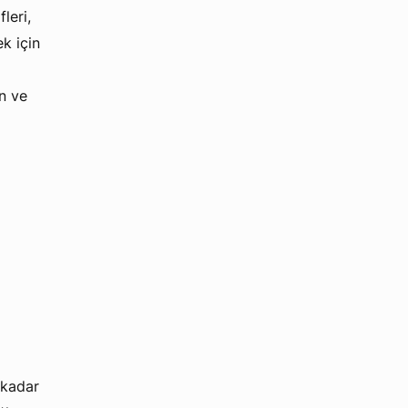
leri,
k için
n ve
 kadar