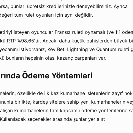
sa, bunları ücretsiz kredilerinizle deneyebilirsiniz. Ayrıca
eri tüm rulet oyunları için aynı değildir.
iriyi isteyen oyuncular Fransız ruleti oynamalı (ve 1:1 öde
nkü RTP %98,65'tir. Ancak, daha küçük bahislerden büyük bi
canını istiyorsanız, Key Bet, Lightning ve Quantum ruleti g
ü bunların hepsinin olası kazanç çarpanları var.
arında Ödeme Yöntemleri
lerin, özellikle de ilk kez kumarhane işletenlerin zayıf nok
Bununla birlikte, kardeş sitelere sahip yeni kumarhanelerin ve
e çalışan kumarhanelerin tam kapsamlı ödeme yöntemlerine s
ullanılacak seçenekler arasında şunlar yer alır: