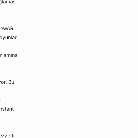
ğlaması
 NewAR
oyunlar
anlamına
or. Bu
ı
nstant
ezzetli