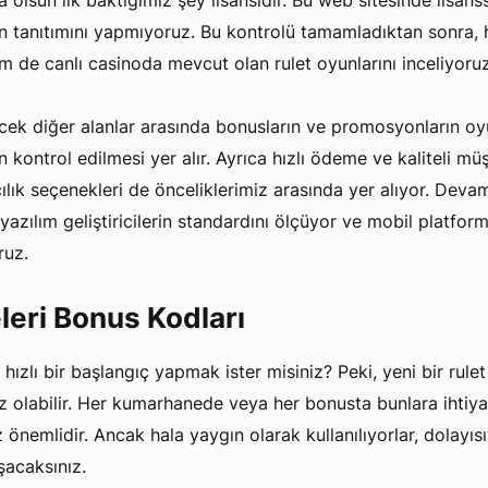
 olsun ilk baktığımız şey lisansıdır. Bu web sitesinde lisans
n tanıtımını yapmıyoruz. Bu kontrolü tamamladıktan sonra,
m de canlı casinoda mevcut olan rulet oyunlarını inceliyoruz
ek diğer alanlar arasında bonusların ve promosyonların oy
n kontrol edilmesi yer alır. Ayrıca hızlı ödeme ve kaliteli müş
lık seçenekleri de önceliklerimiz arasında yer alıyor. Deva
zılım geliştiricilerin standardını ölçüyor ve mobil platfor
ruz.
eleri Bonus Kodları
ızlı bir başlangıç yapmak ister misiniz? Peki, yeni bir rulet 
z olabilir. Her kumarhanede veya her bonusta bunlara ihtiya
nemlidir. Ancak hala yaygın olarak kullanılıyorlar, dolayısı
şacaksınız.