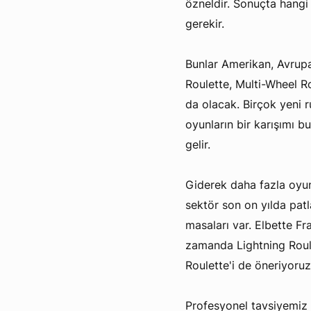
özneldir. Sonuçta hangi
gerekir.
Bunlar Amerikan, Avrupa
Roulette, Multi-Wheel R
da olacak. Birçok yeni r
oyunların bir karışımı b
gelir.
Giderek daha fazla oyun
sektör son on yılda pat
masaları var. Elbette Fran
zamanda Lightning Roule
Roulette'i de öneriyoruz
Profesyonel tavsiyemiz o