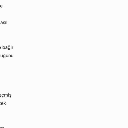
ve
asıl
 bağlı
lduğunu
geçmiş
tek