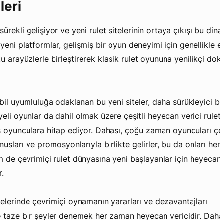
leri
rekli gelişiyor ve yeni rulet sitelerinin ortaya çıkışı bu di
 yeni platformlar, gelişmiş bir oyun deneyimi için genellikle
tu arayüzlerle birleştirerek klasik rulet oyununa yenilikçi do
l uyumluluğa odaklanan bu yeni siteler, daha sürükleyici b
yeli oyunlar da dahil olmak üzere çeşitli heyecan verici rule
ş oyunculara hitap ediyor. Dahası, çoğu zaman oyuncuları 
nusları ve promosyonlarıyla birlikte gelirler, bu da onları h
 de çevrimiçi rulet dünyasına yeni başlayanlar için heyecan
r.
telerinde çevrimiçi oynamanın yararları ve dezavantajları
e taze bir şeyler denemek her zaman heyecan vericidir. Daha