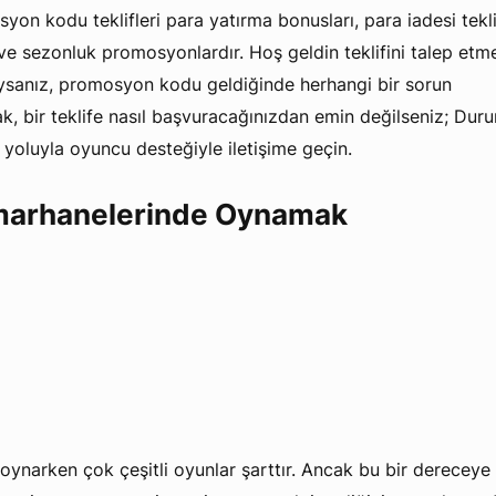
yon kodu teklifleri para yatırma bonusları, para iadesi teklif
 ve sezonluk promosyonlardır. Hoş geldin teklifini talep etme
ysanız, promosyon kodu geldiğinde herhangi bir sorun
, bir teklife nasıl başvuracağınızdan emin değilseniz; Duru
 yoluyla oyuncu desteğiyle iletişime geçin.
umarhanelerinde Oynamak
 oynarken çok çeşitli oyunlar şarttır. Ancak bu bir dereceye