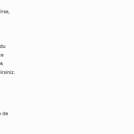
irse,
i
odu
ce
ek
irsiniz.
m de