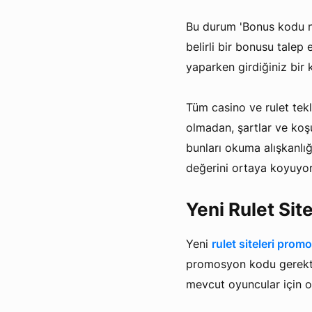
Bu durum 'Bonus kodu ne
belirli bir bonusu talep
yaparken girdiğiniz bir 
Tüm casino ve rulet tek
olmadan, şartlar ve koşu
bunları okuma alışkanlığ
değerini ortaya koyuyor, b
Yeni Rulet Sit
Yeni
rulet siteleri prom
promosyon kodu gerektir
mevcut oyuncular için ola