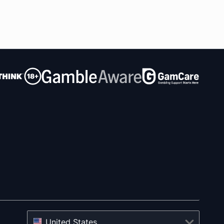
United States