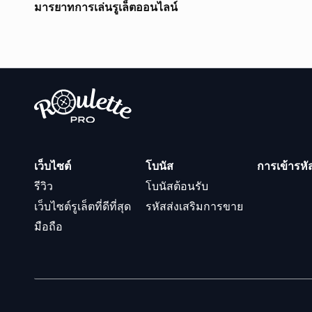
มารยาทการเล่นรูเล็ตออนไลน์
เว็บไซต์
โบนัส
การเข้ารหั
รีวิว
โบนัสต้อนรับ
เว็บไซต์รูเล็ตที่ดีที่สุด
รหัสส่งเสริมการขาย
มือถือ