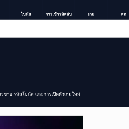
์
โบนัส
การเข้ารหัสลับ
เกม
สด
มการขาย รหัสโบนัส และการเปิดตัวเกมใหม่