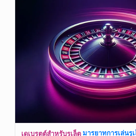
มารยาทการเล่นรูเ
เดเบรตต์สำหรับรูเล็ต