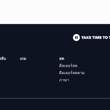
สลับ
เกม
สด
ดีลเลอร์สด
ดีลเลอร์สดตาม
ภาษา