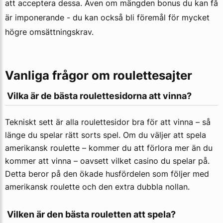
att acceptera dessa. Även om mängden bonus du kan få
är imponerande - du kan också bli föremål för mycket
högre omsättningskrav.
Vanliga frågor om roulettesajter
 Vilka är de bästa roulettesidorna att vinna?
Tekniskt sett är alla roulettesidor bra för att vinna – så
länge du spelar rätt sorts spel. Om du väljer att spela
amerikansk roulette
– kommer du att förlora mer än du
kommer att vinna – oavsett vilket casino du spelar på.
Detta beror på den ökade husfördelen som följer med
amerikansk roulette
och den extra dubbla nollan.
 Vilken är den bästa rouletten att spela?