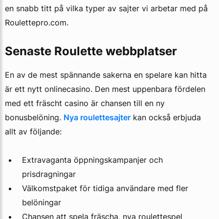
en snabb titt på vilka typer av sajter vi arbetar med på
Roulettepro.com.
Senaste Roulette webbplatser
En av de mest spännande sakerna en spelare kan hitta
är ett nytt onlinecasino. Den mest uppenbara fördelen
med ett fräscht casino är chansen till en ny
bonusbelöning.
Nya roulettesajter
kan också erbjuda
allt av följande:
Extravaganta öppningskampanjer och
prisdragningar
Välkomstpaket för tidiga användare med fler
belöningar
Chansen att spela fräscha, nya roulettespel