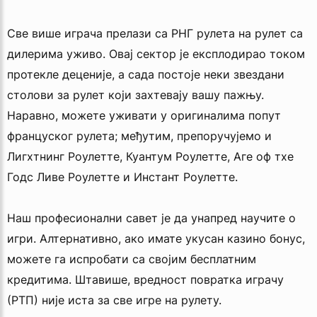
Све више играча прелази са РНГ рулета на рулет са
дилерима уживо. Овај сектор је експлодирао током
протекле деценије, а сада постоје неки звездани
столови за рулет који захтевају вашу пажњу.
Наравно, можете уживати у оригиналима попут
француског рулета; међутим, препоручујемо и
Лигхтнинг Роулетте, Куантум Роулетте, Аге оф тхе
Годс Ливе Роулетте и Инстант Роулетте.
Наш професионални савет је да унапред научите о
игри. Алтернативно, ако имате укусан казино бонус,
можете га испробати са својим бесплатним
кредитима. Штавише, вредност повратка играчу
(РТП) није иста за све игре на рулету.