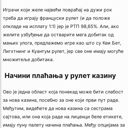
Играчи који желе највећи повраћај на дужи рок
треба да играју француски рулет (и да положе
опкладе на исплату 1:1) јер је РТП 98,65%. Али, ако
желите узбуђење да остварите мега добитак од
мањих улога, предлажемо игре као што су Кеи Бет,
Лигхтнинг и Куантум рулет, јер све оне имају могуће
множитеље добитака.
 Начини плаћања у рулет казину
Ово је једна област која понекад може бити слабост
за нова казина, посебно за оне који први пут раде.
Међутим, видећете да нова казина са сестрама
сајтова, или она која раде на лиценци беле етикете,
имају пуну палету начина плаћања. Међу опцијама за