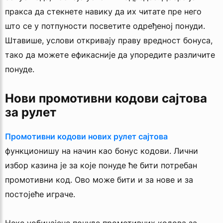
пракса да стекнете навику да их читате пре него
што се у потпуности посветите одређеној понуди.
Штавише, услови откривају праву вредност бонуса,
тако да можете ефикасније да упоредите различите
понуде.
Нови промотивни кодови сајтова
за рулет
Промотивни кодови нових рулет сајтова
функционишу на начин као бонус кодови. Лични
избор казина је за које понуде ће бити потребан
промотивни код. Ово може бити и за нове и за
постојеће играче.