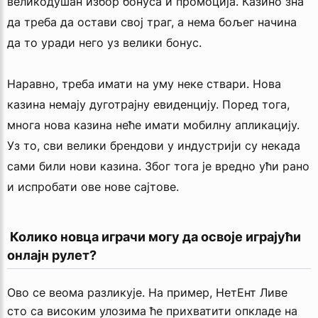
великодушан избор бонуса и промоција. Казино зна
да треба да остави свој траг, а нема бољег начина
да то уради него уз велики бонус.
Наравно, треба имати на уму неке ствари. Нова
казина немају дуготрајну евиденцију. Поред тога,
многа нова казина неће имати мобилну апликацију.
Уз то, сви велики брендови у индустрији су некада
сами били нови казина. Због тога је вредно ући рано
и испробати ове нове сајтове.
 Колико новца играчи могу да освоје играјући 
онлајн рулет?
Ово се веома разликује. На пример, НетЕнт Ливе
сто са високим улозима ће прихватити опкладе на