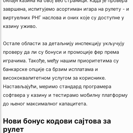
онлајн казина на овој веб страници. Када је провера
завршена, испитујемо асортиман игара на рулету - и
виртуелних РНГ наслова и оних које су доступне у
казину уживо.
Остале области за детаљнију инспекцију укључују
проверу да ли су бонуси и промоције фер према
играчима. Такође, међу нашим приоритетима су
банкарске опције са брзим исплатама и
висококвалитетном услугом за кориснике.
Настављајући, меримо стандард програмера
софтвера у казину и тестирамо мобилну платформу
до њеног максималног капацитета.
Нови бонус кодови сајтова за
рулет