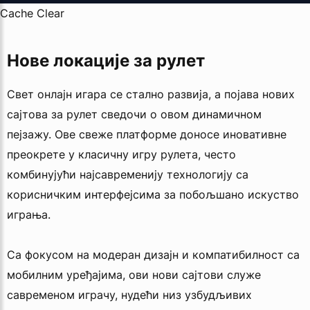
Cache Clear
Нове локације за рулет
Свет онлајн игара се стално развија, а појава нових
сајтова за рулет сведочи о овом динамичном
пејзажу. Ове свеже платформе доносе иновативне
преокрете у класичну игру рулета, често
комбинујући најсавременију технологију са
корисничким интерфејсима за побољшано искуство
играња.
Са фокусом на модеран дизајн и компатибилност са
мобилним уређајима, ови нови сајтови служе
савременом играчу, нудећи низ узбудљивих