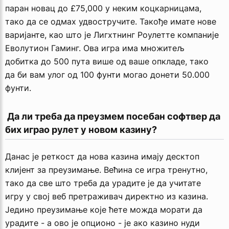
паран новац до £75,000 у неким коцкарницама,
тако да се одмах удвостручите. Такође имате нове
варијанте, као што је Лигхтнинг Роулетте компаније
Еволутион Гаминг. Ова игра има множитељ
добитка до 500 пута више од ваше опкладе, тако
да би вам улог од 100 фунти могао донети 50.000
фунти.
 Да ли треба да преузмем посебан софтвер да 
бих играо рулет у новом казину?
Данас је реткост да нова казина имају десктоп
клијент за преузимање. Већина се игра тренутно,
тако да све што треба да урадите је да учитате
игру у свој веб претраживач директно из казина.
Једино преузимање које ћете можда морати да
урадите - а ово је опционо - је ако казино нуди