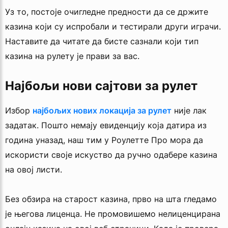
Уз то, постоје очигледне предности да се држите
казина који су испробали и тестирали други играчи.
Наставите да читате да бисте сазнали који тип
казина на рулету је прави за вас.
Најбољи нови сајтови за рулет
Избор
најбољих нових локација за рулет
није лак
задатак. Пошто немају евиденцију која датира из
година уназад, наш тим у Роулетте Про мора да
искористи своје искуство да ручно одабере казина
на овој листи.
Без обзира на старост казина, прво на шта гледамо
је његова лиценца. Не промовишемо нелиценцирана