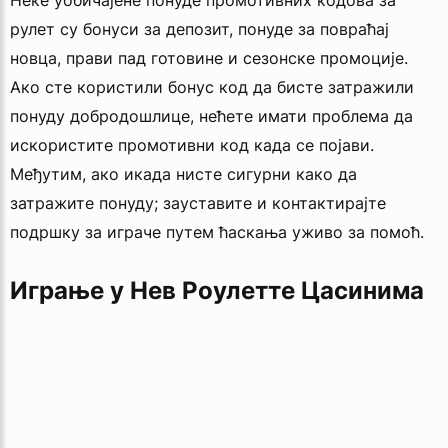
Неке уобичајене понуде промотивних кодова за
рулет су бонуси за депозит, понуде за повраћај
новца, прави пад готовине и сезонске промоције.
Ако сте користили бонус код да бисте затражили
понуду добродошлице, нећете имати проблема да
искористите промотивни код када се појави.
Међутим, ако икада нисте сигурни како да
затражите понуду; зауставите и контактирајте
подршку за играче путем ћаскања уживо за помоћ.
Играње у Нев Роулетте Цасинима