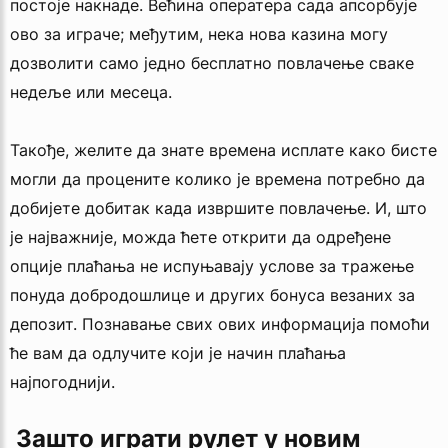
постоје накнаде. Већина оператера сада апсорбује
ово за играче; међутим, нека нова казина могу
дозволити само једно бесплатно повлачење сваке
недеље или месеца.
Такође, желите да знате времена исплате како бисте
могли да процените колико је времена потребно да
добијете добитак када извршите повлачење. И, што
је најважније, можда ћете открити да одређене
опције плаћања не испуњавају услове за тражење
понуда добродошлице и других бонуса везаних за
депозит. Познавање свих ових информација помоћи
ће вам да одлучите који је начин плаћања
најпогоднији.
 Зашто играти рулет у новим 