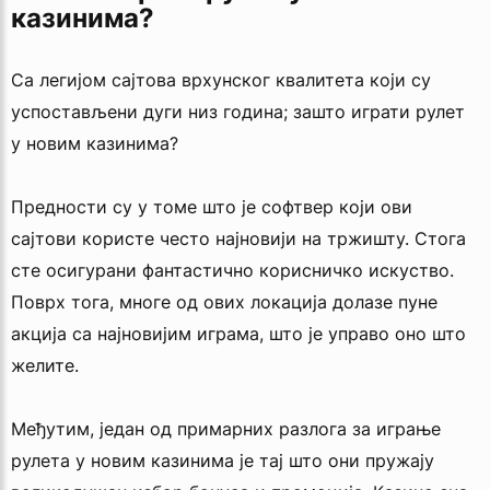
казинима?
Са легијом сајтова врхунског квалитета који су
успостављени дуги низ година; зашто играти рулет
у новим казинима?
Предности су у томе што је софтвер који ови
сајтови користе често најновији на тржишту. Стога
сте осигурани фантастично корисничко искуство.
Поврх тога, многе од ових локација долазе пуне
акција са најновијим играма, што је управо оно што
желите.
Међутим, један од примарних разлога за играње
рулета у новим казинима је тај што они пружају