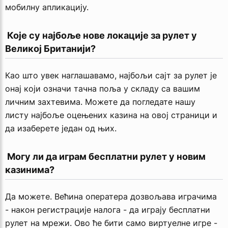
мобилну апликацију.
 Које су најбоље нове локације за рулет у 
Великој Британији?
Као што увек наглашавамо, најбољи сајт за рулет је
онај који означи тачна поља у складу са вашим
личним захтевима. Можете да погледате нашу
листу најбоље оцењених казина на овој страници и
да изаберете један од њих.
 Могу ли да играм бесплатни рулет у новим 
казинима?
Да можете. Већина оператера дозвољава играчима
- након регистрације налога - да играју бесплатни
рулет на мрежи. Ово ће бити само виртуелне игре -