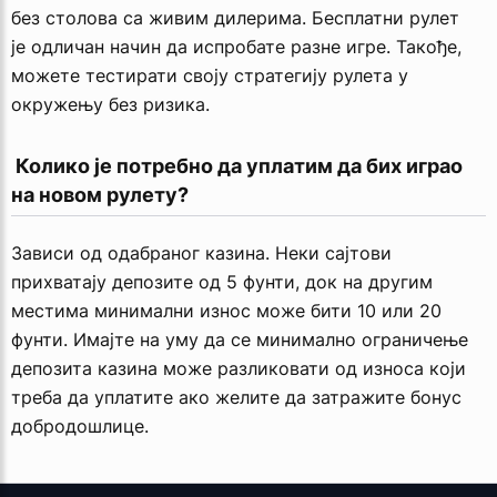
без столова са живим дилерима. Бесплатни рулет
је одличан начин да испробате разне игре. Такође,
можете тестирати своју стратегију рулета у
окружењу без ризика.
 Колико је потребно да уплатим да бих играо 
на новом рулету?
Зависи од одабраног казина. Неки сајтови
прихватају депозите од 5 фунти, док на другим
местима минимални износ може бити 10 или 20
фунти. Имајте на уму да се минимално ограничење
депозита казина може разликовати од износа који
треба да уплатите ако желите да затражите бонус
добродошлице.