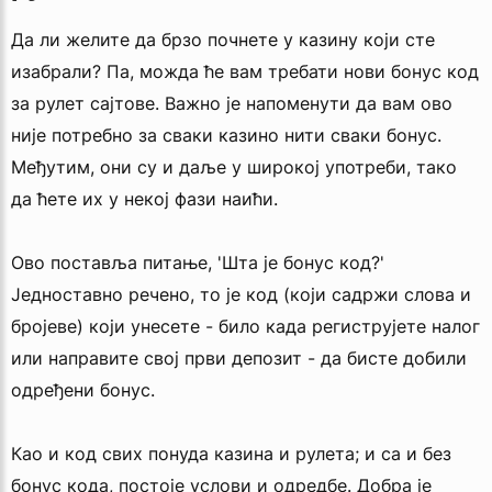
Да ли желите да брзо почнете у казину који сте
изабрали? Па, можда ће вам требати нови бонус код
за рулет сајтове. Важно је напоменути да вам ово
није потребно за сваки казино нити сваки бонус.
Међутим, они су и даље у широкој употреби, тако
да ћете их у некој фази наићи.
Ово поставља питање, 'Шта је бонус код?'
Једноставно речено, то је код (који садржи слова и
бројеве) који унесете - било када региструјете налог
или направите свој први депозит - да бисте добили
одређени бонус.
Као и код свих понуда казина и рулета; и са и без
бонус кода, постоје услови и одредбе. Добра је