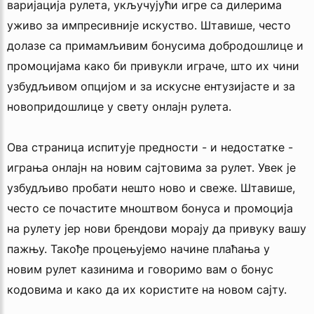
варијација рулета, укључујући игре са дилерима
уживо за импресивније искуство. Штавише, често
долазе са примамљивим бонусима добродошлице и
промоцијама како би привукли играче, што их чини
узбудљивом опцијом и за искусне ентузијасте и за
новопридошлице у свету онлајн рулета.
Ова страница испитује предности - и недостатке -
играња онлајн на новим сајтовима за рулет. Увек је
узбудљиво пробати нешто ново и свеже. Штавише,
често се почастите мноштвом бонуса и промоција
на рулету јер нови брендови морају да привуку вашу
пажњу. Такође процењујемо начине плаћања у
новим рулет казинима и говоримо вам о бонус
кодовима и како да их користите на новом сајту.