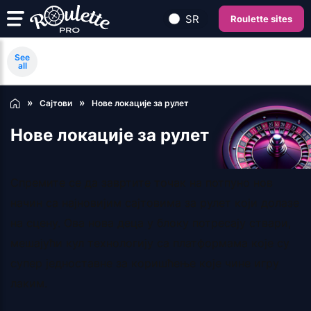
SR
Roulette sites
See
all
Сајтови
Нове локације за рулет
Нове локације за рулет
Спремите се да завртите точак на потпуно нов
начин са најновијим сајтовима за рулет који долазе
на сцену. Ова нова деца у блоку потресају ствари,
мешајући кул технологију са платформама које су
супер једноставне за коришћење које чине игру
лаким.