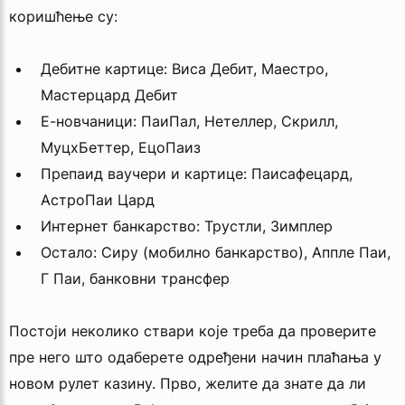
коришћење су:
Дебитне картице: Виса Дебит, Маестро,
Мастерцард Дебит
Е-новчаници: ПаиПал, Нетеллер, Скрилл,
МуцхБеттер, ЕцоПаиз
Препаид ваучери и картице: Паисафецард,
АстроПаи Цард
Интернет банкарство: Трустли, Зимплер
Остало: Сиру (мобилно банкарство), Аппле Паи,
Г Паи, банковни трансфер
Постоји неколико ствари које треба да проверите
пре него што одаберете одређени начин плаћања у
новом рулет казину. Прво, желите да знате да ли