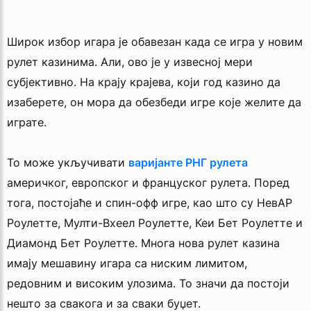
Широк избор игара је обавезан када се игра у новим
рулет казинима. Али, ово је у извесној мери
субјективно. На крају крајева, који год казино да
изаберете, он мора да обезбеди игре које желите да
играте.
То може укључивати
варијанте РНГ рулета
америчког, европског и француског рулета. Поред
тога, постојаће и спин-офф игре, као што су НевАР
Роулетте, Мулти-Вхеел Роулетте, Кеи Бет Роулетте и
Диамонд Бет Роулетте. Многа нова рулет казина
имају мешавину игара са ниским лимитом,
редовним и високим улозима. То значи да постоји
нешто за свакога и за сваки буџет.