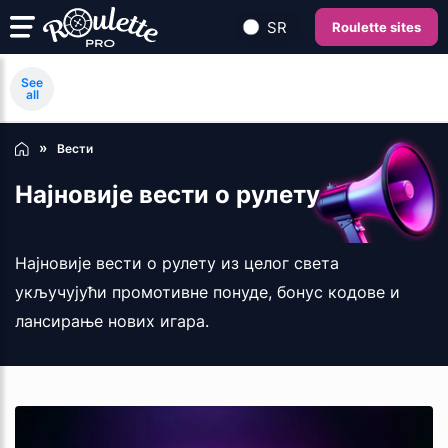
SR
Roulette sites
See
all
Вести
Најновије вести о рулету
Најновије вести о рулету из целог света
укључујући промотивне понуде, бонус кодове и
лансирање нових игара.