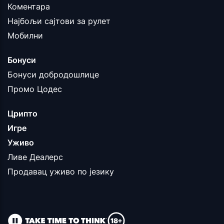
Коментара
Најбољи сајтови за рулет
Мобилни
Бонуси
Бонуси добродошлице
Промо Цодес
Црипто
Игре
Уживо
Ливе Деалерс
Продавац уживо по језику