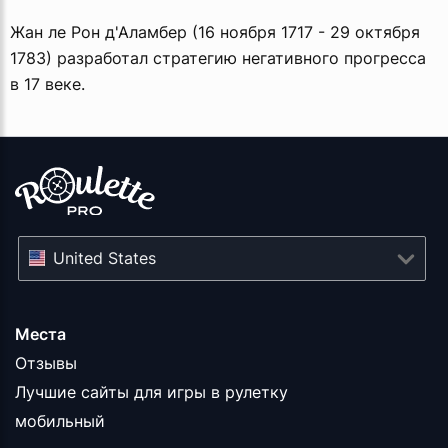
Жан ле Рон д'Аламбер (16 ноября 1717 - 29 октября
1783) разработал стратегию негативного прогресса
в 17 веке.
United States
Места
Отзывы
Лучшие сайты для игры в рулетку
мобильный