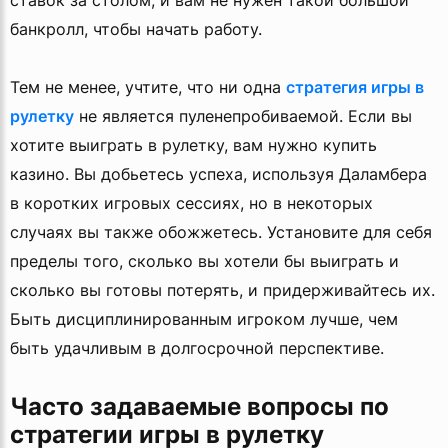
ставок за столом, и вам не нужен такой большой
банкролл, чтобы начать работу.
Тем не менее, учтите, что ни одна
стратегия игры в
рулетку
не является пуленепробиваемой. Если вы
хотите выиграть в рулетку, вам нужно купить
казино. Вы добьетесь успеха, используя Даламбера
в коротких игровых сессиях, но в некоторых
случаях вы также обожжетесь. Установите для себя
пределы того, сколько вы хотели бы выиграть и
сколько вы готовы потерять, и придерживайтесь их.
Быть дисциплинированным игроком лучше, чем
быть удачливым в долгосрочной перспективе.
Часто задаваемые вопросы по 
стратегии игры в рулетку 