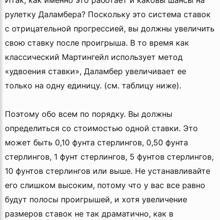
Итак, как именно это работает и каковы шансы на
рулетку Даламбера? Поскольку это система ставок
с отрицательной прогрессией, вы должны увеличить
свою ставку после проигрыша. В то время как
классический Мартингейл использует метод
«удвоения ставки», Даламбер увеличивает ее
только на одну единицу. (см. таблицу ниже).
Поэтому обо всем по порядку. Вы должны
определиться со стоимостью одной ставки. Это
может быть 0,10 фунта стерлингов, 0,50 фунта
стерлингов, 1 фунт стерлингов, 5 фунтов стерлингов,
10 фунтов стерлингов или выше. Не устанавливайте
его слишком высоким, потому что у вас все равно
будут полосы проигрышей, и хотя увеличение
размеров ставок не так драматично, как в