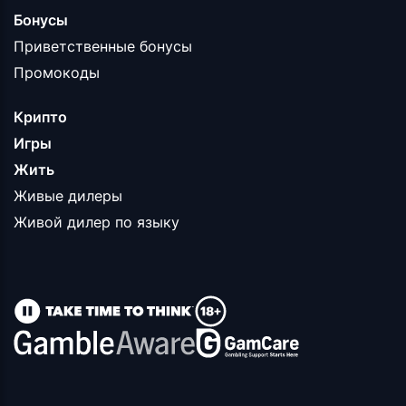
Бонусы
Приветственные бонусы
Промокоды
Крипто
Игры
Жить
Живые дилеры
Живой дилер по языку