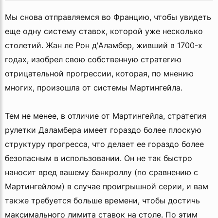
Мы снова отправляемся во Францию, чтобы увидеть
еще одну систему ставок, которой уже несколько
столетий. Жан ле Рон д'Аламбер, живший в 1700-х
годах, изобрел свою собственную стратегию
отрицательной прогрессии, которая, по мнению
многих, произошла от системы Мартингейла.
Тем не менее, в отличие от Мартингейла, стратегия
рулетки Даламбера имеет гораздо более плоскую
структуру прогресса, что делает ее гораздо более
безопасным в использовании. Он не так быстро
наносит вред вашему банкроллу (по сравнению с
Мартингейлом) в случае проигрышной серии, и вам
также требуется больше времени, чтобы достичь
максимального лимита ставок на столе. По этим