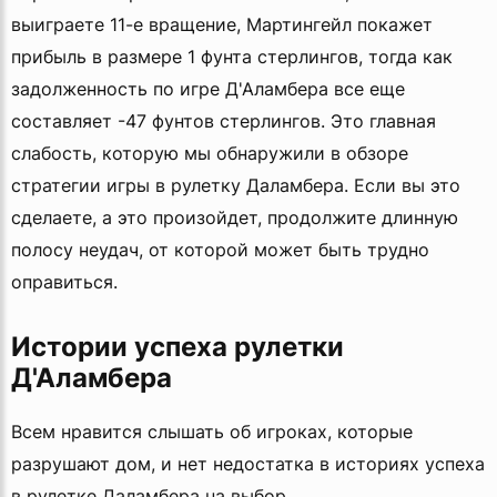
выиграете 11-е вращение, Мартингейл покажет
прибыль в размере 1 фунта стерлингов, тогда как
задолженность по игре Д'Аламбера все еще
составляет -47 фунтов стерлингов. Это главная
слабость, которую мы обнаружили в обзоре
стратегии игры в рулетку Даламбера. Если вы это
сделаете, а это произойдет, продолжите длинную
полосу неудач, от которой может быть трудно
оправиться.
Истории успеха рулетки
Д'Аламбера
Всем нравится слышать об игроках, которые
разрушают дом, и нет недостатка в историях успеха
в рулетке Даламбера на выбор.