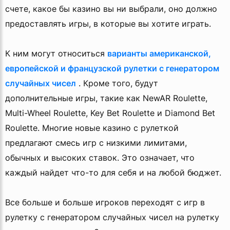
счете, какое бы казино вы ни выбрали, оно должно
предоставлять игры, в которые вы хотите играть.
К ним могут относиться
варианты американской,
европейской и французской рулетки с генератором
случайных чисел
. Кроме того, будут
дополнительные игры, такие как NewAR Roulette,
Multi-Wheel Roulette, Key Bet Roulette и Diamond Bet
Roulette. Многие новые казино с рулеткой
предлагают смесь игр с низкими лимитами,
обычных и высоких ставок. Это означает, что
каждый найдет что-то для себя и на любой бюджет.
Все больше и больше игроков переходят с игр в
рулетку с генератором случайных чисел на рулетку