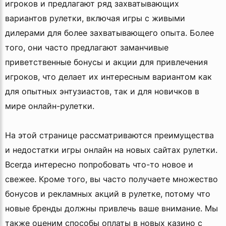
игроков и предлагают ряд захватывающих
вариантов рулетки, включая игры с живыми
дилерами для более захватывающего опыта. Более
того, они часто предлагают заманчивые
приветственные бонусы и акции для привлечения
игроков, что делает их интересным вариантом как
для опытных энтузиастов, так и для новичков в
мире онлайн-рулетки.
На этой странице рассматриваются преимущества
и недостатки игры онлайн на новых сайтах рулетки.
Всегда интересно попробовать что-то новое и
свежее. Кроме того, вы часто получаете множество
бонусов и рекламных акций в рулетке, потому что
новые бренды должны привлечь ваше внимание. Мы
также оценим способы оплаты в новых казино с