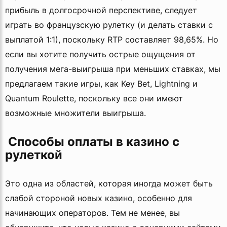
прибыль в долгосрочной перспективе, следует
играть во французскую рулетку (и делать ставки с
выплатой 1:1), поскольку RTP составляет 98,65%. Но
если вы хотите получить острые ощущения от
получения мега-выигрыша при меньших ставках, мы
предлагаем такие игры, как Key Bet, Lightning и
Quantum Roulette, поскольку все они имеют
возможные множители выигрыша.
 Способы оплаты в казино с 
рулеткой
Это одна из областей, которая иногда может быть
слабой стороной новых казино, особенно для
начинающих операторов. Тем не менее, вы