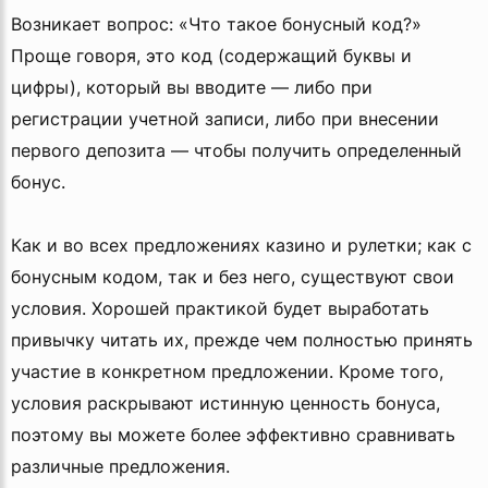
Возникает вопрос: «Что такое бонусный код?»
Проще говоря, это код (содержащий буквы и
цифры), который вы вводите — либо при
регистрации учетной записи, либо при внесении
первого депозита — чтобы получить определенный
бонус.
Как и во всех предложениях казино и рулетки; как с
бонусным кодом, так и без него, существуют свои
условия. Хорошей практикой будет выработать
привычку читать их, прежде чем полностью принять
участие в конкретном предложении. Кроме того,
условия раскрывают истинную ценность бонуса,
поэтому вы можете более эффективно сравнивать
различные предложения.