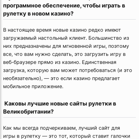
программное обеспечение, чтобы играть в 
рулетку в новом казино?
В настоящее время новые казино редко имеют
загружаемый настольный клиент. Большинство из
них предназначены для мгновенной игры, поэтому
все, что вам нужно сделать, это загрузить игру в
веб-браузере прямо из казино. Единственная
загрузка, которую вам может потребоваться (и это
необязательно), — это если казино предлагает
мобильное приложение.
 Каковы лучшие новые сайты рулетки в 
Великобритании?
Как мы всегда подчеркиваем, лучший сайт для
игры в рулетку — это тот, который ставит галочки