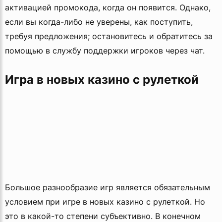
активацией промокода, когда он появится. Однако,
если вы когда-либо не уверены, как поступить,
требуя предложения; остановитесь и обратитесь за
помощью в службу поддержки игроков через чат.
Игра в новых казино с рулеткой
Большое разнообразие игр является обязательным
условием при игре в новых казино с рулеткой. Но
это в какой-то степени субъективно. В конечном