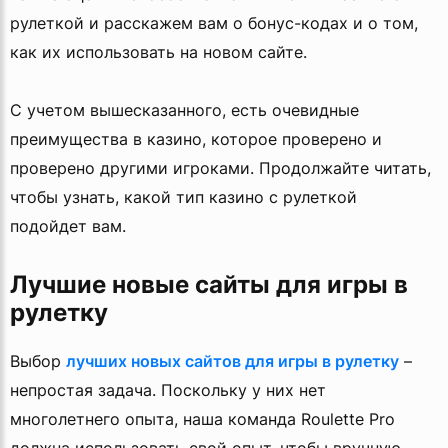
рулеткой и расскажем вам о бонус-кодах и о том,
как их использовать на новом сайте.
С учетом вышесказанного, есть очевидные
преимущества в казино, которое проверено и
проверено другими игроками. Продолжайте читать,
чтобы узнать, какой тип казино с рулеткой
подойдет вам.
Лучшие новые сайты для игры в
рулетку
Выбор
лучших новых сайтов для игры в рулетку
–
непростая задача. Поскольку у них нет
многолетнего опыта, наша команда Roulette Pro