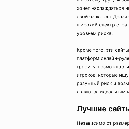
хочет наслаждаться и
свой банкролл. Делая 
широкий спектр страт
уровнем риска.
Кроме того, эти сайт
платформ онлайн-руле
графику, возможности
игроков, которые ищу
разумный риск и возм
являются идеальным 
Лучшие сайты
Независимо от размер