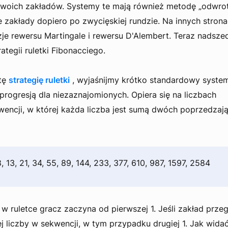
woich zakładów. Systemy te mają również metodę „odwrot
 zakłady dopiero po zwycięskiej rundzie. Na innych stron
je rewersu Martingale i rewersu D'Alembert. Teraz nadsze
ategii ruletki Fibonacciego.
tę
strategię ruletki
, wyjaśnijmy krótko standardowy syste
rogresją dla niezaznajomionych. Opiera się na liczbach
kwencji, w której każda liczba jest sumą dwóch poprzedzaj
, 8, 13, 21, 34, 55, 89, 144, 233, 377, 610, 987, 1597, 2584
 ruletce gracz zaczyna od pierwszej 1. Jeśli zakład przeg
 liczby w sekwencji, w tym przypadku drugiej 1. Jak widać