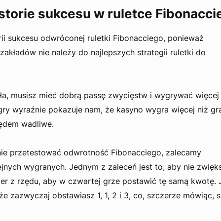
torie sukcesu w ruletce Fibonacci
rii sukcesu odwróconej ruletki Fibonacciego, ponieważ
zakładów nie należy do najlepszych strategii ruletki do
ła, musisz mieć dobrą passę zwycięstw i wygrywać więcej 
ry wyraźnie pokazuje nam, że kasyno wygra więcej niż gr
lędem wadliwe.
nie przetestować odwrotność Fibonacciego, zalecamy
ejnych wygranych. Jednym z zaleceń jest to, aby nie zwięk
ier z rzędu, aby w czwartej grze postawić tę samą kwotę.
e zazwyczaj obstawiasz 1, 1, 2 i 3, co, szczerze mówiąc, st