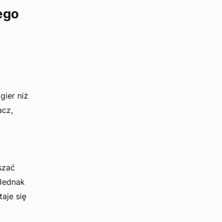
ego
gier niż
acz,
szać
 Jednak
aje się