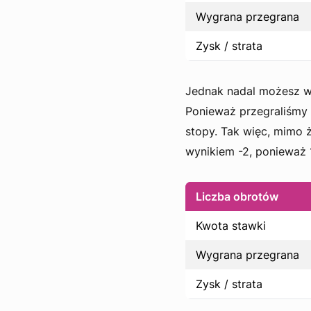
Wygrana przegrana
Zysk / strata
Jednak nadal możesz w
Ponieważ przegraliśmy p
stopy. Tak więc, mimo ż
wynikiem -2, ponieważ 1
Liczba obrotów
Kwota stawki
Wygrana przegrana
Zysk / strata