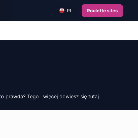
Roulette sites
PL
o prawda? Tego i więcej dowiesz się tutaj.