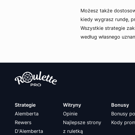
Możesz także dostosowa
kiedy wygrasz rundę, pr
Wszystkie strategie za
według własnego uznan
Strategie
Witryny
Bonusy
Alemberta
Opinie
Bonusy po
Rewers
Najlepsze strony
Kody pro
D'Alemberta
z ruletką