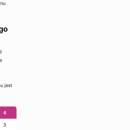
ynu
go
d
e
u jest
4
5
6
7
8
3
5
8
13
21