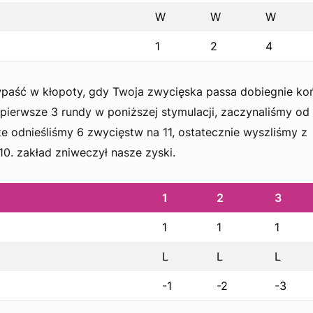
W
W
W
1
2
4
paść w kłopoty, gdy Twoja zwycięska passa dobiegnie ko
ierwsze 3 rundy w poniższej stymulacji, zaczynaliśmy od 
e odnieśliśmy 6 zwycięstw na 11, ostatecznie wyszliśmy z
0. zakład zniweczył nasze zyski.
1
2
3
1
1
1
L
L
L
-1
-2
-3