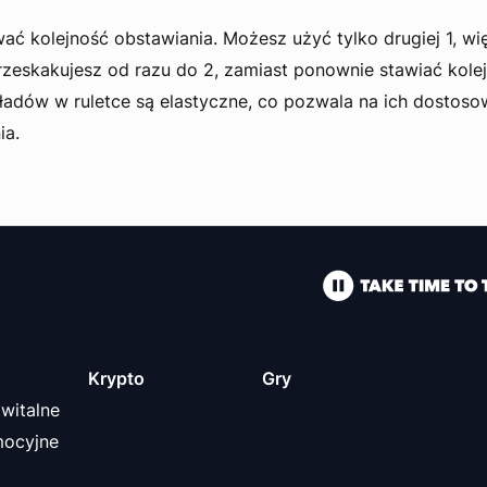
ć kolejność obstawiania. Możesz użyć tylko drugiej 1, wi
zeskakujesz od razu do 2, zamiast ponownie stawiać kolej
kładów w ruletce są elastyczne, co pozwala na ich dostoso
ia.
Krypto
Gry
witalne
mocyjne