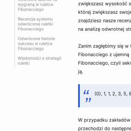
zwiększasz wysokość s
wygraną w ruletce
Fibonacciego
której zwiększasz swoje
Recenzja systemu
znajdziesz nasze recenz
odwróconej ruletki
na analizę odwrotnej str
Fibonacciego
Odwrócone historie
sukcesu w ruletce
Zanim zagłębimy się w 
Fibonacciego
Fibonacciego z ujemną p
Wiadomości o strategii
Fibonacciego, czyli se
ruletki
ją.
(0), 1, 1, 2, 3, 5
W przypadku zakładów w
przechodzi do następnej