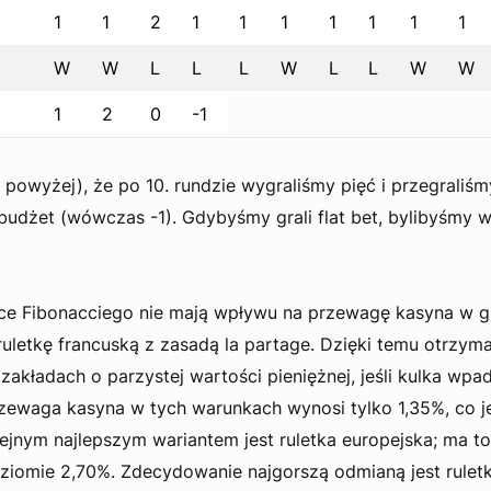
1
1
2
1
1
1
1
1
1
1
W
W
L
L
L
W
L
L
W
W
1
2
0
-1
 powyżej), że po 10. rundzie wygraliśmy pięć i przegraliśm
budżet (wówczas -1). Gdybyśmy grali flat bet, bylibyśmy 
ce Fibonacciego nie mają wpływu na przewagę kasyna w g
ruletkę francuską z zasadą la partage. Dzięki temu otrzym
akładach o parzystej wartości pieniężnej, jeśli kulka wpa
rzewaga kasyna w tych warunkach wynosi tylko 1,35%, co j
ejnym najlepszym wariantem jest ruletka europejska; ma to
iomie 2,70%. Zdecydowanie najgorszą odmianą jest rulet