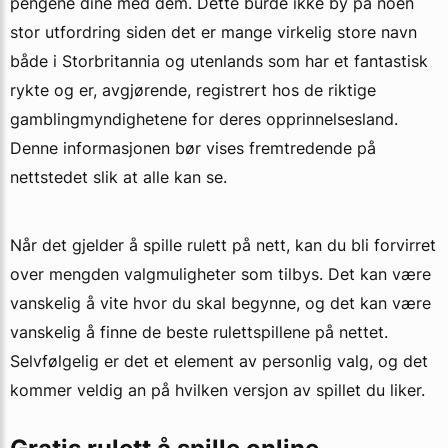
pengene dine med dem. Dette burde ikke by på noen
stor utfordring siden det er mange virkelig store navn
både i Storbritannia og utenlands som har et fantastisk
rykte og er, avgjørende, registrert hos de riktige
gamblingmyndighetene for deres opprinnelsesland.
Denne informasjonen bør vises fremtredende på
nettstedet slik at alle kan se.
Når det gjelder å spille rulett på nett, kan du bli forvirret
over mengden valgmuligheter som tilbys. Det kan være
vanskelig å vite hvor du skal begynne, og det kan være
vanskelig å finne de beste rulettspillene på nettet.
Selvfølgelig er det et element av personlig valg, og det
kommer veldig an på hvilken versjon av spillet du liker.