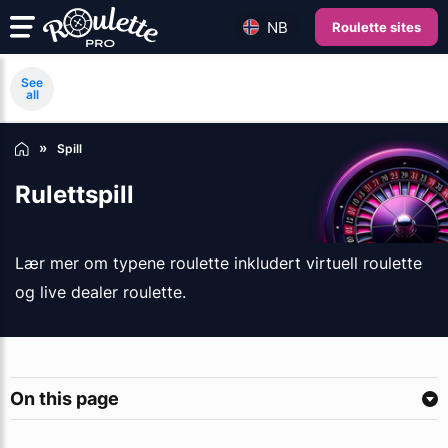
NB
Roulette sites
See
all
Spill
Rulettspill
Lær mer om typene roulette inkludert virtuell roulette
og live dealer roulette.
On this page