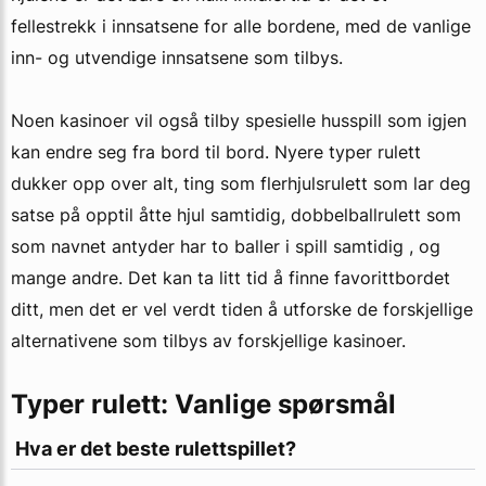
fellestrekk i innsatsene for alle bordene, med de vanlige
inn- og utvendige innsatsene som tilbys.
Noen kasinoer vil også tilby spesielle husspill som igjen
kan endre seg fra bord til bord. Nyere typer rulett
dukker opp over alt, ting som flerhjulsrulett som lar deg
satse på opptil åtte hjul samtidig, dobbelballrulett som
som navnet antyder har to baller i spill samtidig , og
mange andre. Det kan ta litt tid å finne favorittbordet
ditt, men det er vel verdt tiden å utforske de forskjellige
alternativene som tilbys av forskjellige kasinoer.
Typer rulett: Vanlige spørsmål
 Hva er det beste rulettspillet?