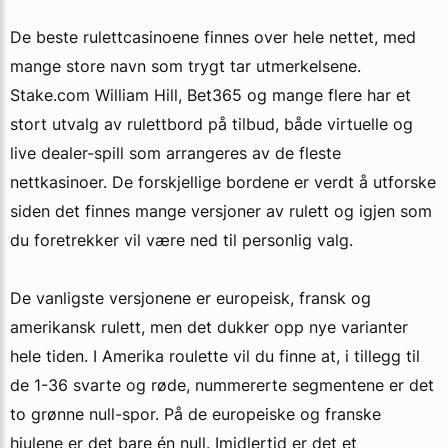
De beste rulettcasinoene finnes over hele nettet, med
mange store navn som trygt tar utmerkelsene.
Stake.com William Hill, Bet365 og mange flere har et
stort utvalg av rulettbord på tilbud, både virtuelle og
live dealer-spill som arrangeres av de fleste
nettkasinoer. De forskjellige bordene er verdt å utforske
siden det finnes mange versjoner av rulett og igjen som
du foretrekker vil være ned til personlig valg.
De vanligste versjonene er europeisk, fransk og
amerikansk rulett, men det dukker opp nye varianter
hele tiden. I Amerika roulette vil du finne at, i tillegg til
de 1-36 svarte og røde, nummererte segmentene er det
to grønne null-spor. På de europeiske og franske
hjulene er det bare én null. Imidlertid er det et