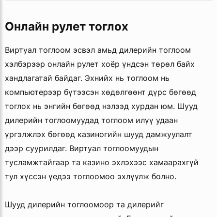
Онлайн рулет тоглох
Виртуал тоглоом эсвэл амьд дилерийн тоглоом
хэлбэрээр онлайн рулет хоёр үндсэн төрөл байх
хандлагатай байдаг. Эхнийх нь тоглоом нь
компьютерээр бүтээсэн хөдөлгөөнт дүрс бөгөөд
тоглох нь энгийн бөгөөд нэлээд хурдан юм. Шууд
дилерийн тоглоомуудад тоглоом илүү удаан
үргэлжлэх бөгөөд казиногийн шууд дамжуулалт
дээр суурилдаг. Виртуал тоглоомуудын
тусламжтайгаар та казино эхлэхээс хамаарахгүй
тул хүссэн үедээ тоглоомоо эхлүүлж болно.
Шууд дилерийн тоглоомоор та дилерийг