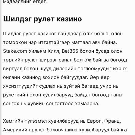
мэдээллийг өгдөг.
Шилдэг рулет казино
Шилдэг рулет казиног вэб даяар олж болно, олон
томоохон нэр итгэлтэйгээр магтаал авч байна.
Stake.com Уильям Хилл, Bet365 болон бусад олон
төрлийн рулет ширээг санал болгож байгаа бөгөөд
виртуал болон шууд дилерийн тоглоомуудыг ихэнх
онлайн казинод зохион байгуулдаг. Өөр өөр
хүснэгтүүдийг судлах нь зүйтэй бөгөөд учир нь
рулеткийн олон хувилбарууд байдаг бөгөөд таны
сонгох нь хувийн сонголтоос хамаарна.
Хамгийн түгээмэл хувилбарууд нь Европ, Франц,
Америкийн рулет боловч шинэ хувилбарууд байнга