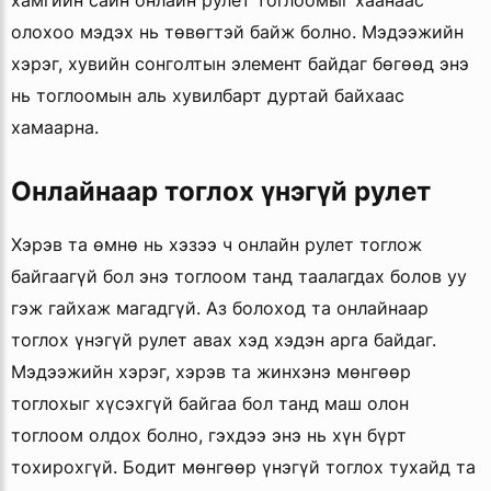
хамгийн сайн онлайн рулет тоглоомыг хаанаас
олохоо мэдэх нь төвөгтэй байж болно. Мэдээжийн
хэрэг, хувийн сонголтын элемент байдаг бөгөөд энэ
нь тоглоомын аль хувилбарт дуртай байхаас
хамаарна.
Онлайнаар тоглох үнэгүй рулет
Хэрэв та өмнө нь хэзээ ч онлайн рулет тоглож
байгаагүй бол энэ тоглоом танд таалагдах болов уу
гэж гайхаж магадгүй. Аз болоход та онлайнаар
тоглох үнэгүй рулет авах хэд хэдэн арга байдаг.
Мэдээжийн хэрэг, хэрэв та жинхэнэ мөнгөөр
тоглохыг хүсэхгүй байгаа бол танд маш олон
тоглоом олдох болно, гэхдээ энэ нь хүн бүрт
тохирохгүй. Бодит мөнгөөр үнэгүй тоглох тухайд та