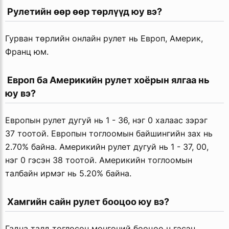
 Рулетийн өөр өөр төрлүүд юу вэ?
Гурван төрлийн онлайн рулет нь Европ, Америк,
Франц юм.
 Европ ба Америкийн рулет хоёрын ялгаа нь 
юу вэ?
Европын рулет дугуй нь 1 - 36, нэг 0 халаас зэрэг
37 тоотой. Европын тоглоомын байшингийн зах нь
2.70% байна. Америкийн рулет дугуй нь 1 - 37, 00,
нэг 0 гэсэн 38 тоотой. Америкийн тоглоомын
талбайн ирмэг нь 5.20% байна.
 Хамгийн сайн рулет бооцоо юу вэ?
Гадна талд тоглосон мөнгөний бооцоо ч гэсэн