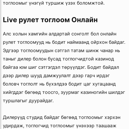
тоглоомыг үнэгүй туршиж үзэх боломжтой.
Live рулет тоглоом Онлайн
Алс холын хамгийн алдартай сонголт бол онлайн
рулет тоглоомууд нь бодит наймаанд ойрхон байдаг.
Эдгээр тоглоомуудын сэтгэл татам шинж чанар нь
таныг дилер болон бусад тоглогчидтой казинод
байгаа юм шиг сэтгэгдэл төрүүлдэг. Бодит байдал
дээр дилер шууд дамжуулалт дээр гарч ирдэг
боловч тоглолт нь бүхэлдээ бодит цаг хугацаанд
хийгддэг бөгөөд тоосго, зуурмаг казиногийн шилдэг
туршлагыг дуурайдаг.
Дилерүүд студид байдаг бөгөөд тоглоомыг хэрхэн
удирдаж, тоглогчид тоглоомыг үнэхээр таашааж