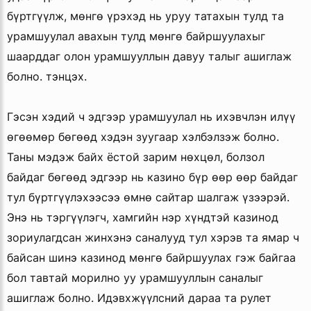
бүртгүүлж, мөнгө үрэхэд нь уруу татахын тулд та
урамшуулал авахын тулд мөнгө байршуулахыг
шаарддаг олон урамшууллын давуу талыг ашиглаж
болно. тэнцэх.
Гэсэн хэдий ч эдгээр урамшуулал нь ихэвчлэн илүү
өгөөмөр бөгөөд хэдэн зуугаар хэлбэлзэж болно.
Таны мэдэж байх ёстой зарим нөхцөл, болзол
байдаг бөгөөд эдгээр нь казино бүр өөр өөр байдаг
тул бүртгүүлэхээсээ өмнө сайтар шалгаж үзээрэй.
Энэ нь тэргүүлэгч, хамгийн нэр хүндтэй казинод
зориулагдсан жинхэнэ саналууд тул хэрэв та ямар ч
байсан шинэ казинод мөнгө байршуулах гэж байгаа
бол тавтай морилно уу урамшууллын саналыг
ашиглаж болно. Идэвхжүүлсний дараа та рулет