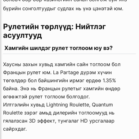
бүрийн сонголтуудыг судлах нь үнэ цэнэтэй юм.
Рулетийн төрлүүд: Нийтлэг 
асуултууд
 Хамгийн шилдэг рулет тоглоом юу вэ?
Хаусны захын хувьд хамгийн сайн тоглоом бол
Францын рулет юм. La Partage дүрэм хүчин
төгөлдөр бол байшингийн ирмэг ердөө 1.35%
байна. Энэ нь Францын рулетыг хамгийн өндөр
өгөөжтэй рулет тоглоом болгодог.
Илтгэлийн хувьд Lightning Roulette, Quantum
Roulette зэрэг амьд дилерийн тоглоомууд нь
гялалзсан 3D эффект, тунгалаг HD урсгалаар
сайрхдаг.