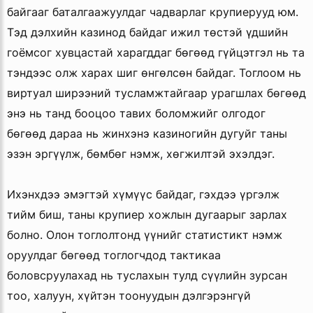
байгааг баталгаажуулдаг чадварлаг крупиерууд юм.
Тэд дэлхийн казинод байдаг ижил төстэй үдшийн
гоёмсог хувцастай харагддаг бөгөөд гүйцэтгэл нь та
тэндээс олж харах шиг өнгөлсөн байдаг. Тоглоом нь
виртуал ширээний тусламжтайгаар урагшлах бөгөөд
энэ нь танд бооцоо тавих боломжийг олгодог
бөгөөд дараа нь жинхэнэ казиногийн дугуйг таны
эзэн эргүүлж, бөмбөг нэмж, хөгжилтэй эхэлдэг.
Ихэнхдээ эмэгтэй хүмүүс байдаг, гэхдээ үргэлж
тийм биш, таны крупиер хожлын дугаарыг зарлах
болно. Олон тоглолтонд үүнийг статистикт нэмж
оруулдаг бөгөөд тоглогчдод тактикаа
боловсруулахад нь туслахын тулд сүүлийн зурсан
тоо, халуун, хүйтэн тоонуудын дэлгэрэнгүй