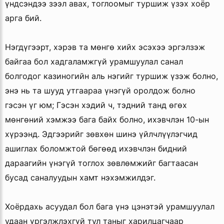
үндсэндээ зээл авах, тоглоомыг туршиж үзэх хоёр
арга бий.
Нэгдүгээрт, хэрэв та мөнгө хийх эсэхээ эргэлзэж
байгаа бол хадгаламжгүй урамшуулал санал
болгодог казиногийн аль нэгийг туршиж үзэж болно,
энэ нь та шууд утгаараа үнэгүй оролдож болно
гэсэн үг юм; Гэсэн хэдий ч, тэдний танд өгөх
мөнгөний хэмжээ бага байх болно, ихэвчлэн 10-ын
хүрээнд. Эдгээрийг зөвхөн шинэ үйлчлүүлэгчид
ашиглах боломжтой бөгөөд ихэвчлэн бидний
дараагийн үнэгүй тоглох зөвлөмжийг багтаасан
бусад саналуудын хамт нэхэмжилдэг.
Хоёрдахь асуудал бол бага үнэ цэнэтэй урамшуулал
удаан үргэлжлэхгүй тул таныг харилцагчаар