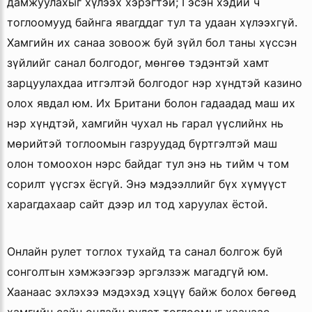
дамжуулахыг хүлээх хэрэгтэй; Гэсэн хэдий ч
тоглоомууд байнга явагддаг тул та удаан хүлээхгүй.
Хамгийн их санаа зовоож буй зүйл бол таны хүссэн
зүйлийг санал болгодог, мөнгөө тэдэнтэй хамт
зарцуулахдаа итгэлтэй болгодог нэр хүндтэй казино
олох явдал юм. Их Британи болон гадаадад маш их
нэр хүндтэй, хамгийн чухал нь гарал үүслийнх нь
мөрийтэй тоглоомын газруудад бүртгэлтэй маш
олон томоохон нэрс байдаг тул энэ нь тийм ч том
сорилт үүсгэх ёсгүй. Энэ мэдээллийг бүх хүмүүст
харагдахаар сайт дээр ил тод харуулах ёстой.
Онлайн рулет тоглох тухайд та санал болгож буй
сонголтын хэмжээгээр эргэлзэж магадгүй юм.
Хаанаас эхлэхээ мэдэхэд хэцүү байж болох бөгөөд