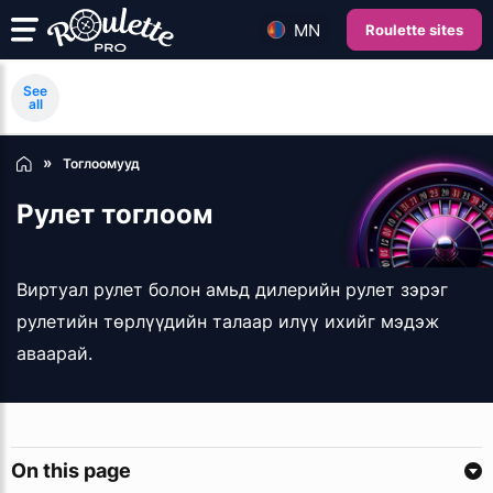
MN
Roulette sites
See
all
Тоглоомууд
Рулет тоглоом
Виртуал рулет болон амьд дилерийн рулет зэрэг
рулетийн төрлүүдийн талаар илүү ихийг мэдэж
аваарай.
On this page