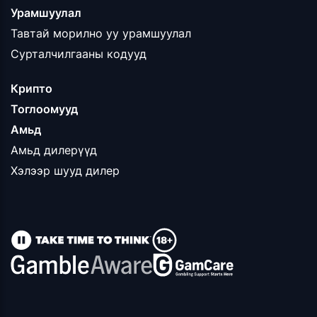
Урамшуулал
Тавтай морилно уу урамшуулал
Сурталчилгааны кодууд
Крипто
Тоглоомууд
Амьд
Амьд дилерүүд
Хэлээр шууд дилер