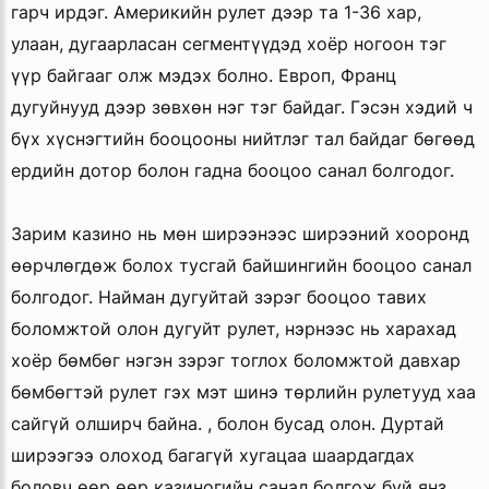
гарч ирдэг. Америкийн рулет дээр та 1-36 хар,
улаан, дугаарласан сегментүүдэд хоёр ногоон тэг
үүр байгааг олж мэдэх болно. Европ, Франц
дугуйнууд дээр зөвхөн нэг тэг байдаг. Гэсэн хэдий ч
бүх хүснэгтийн бооцооны нийтлэг тал байдаг бөгөөд
ердийн дотор болон гадна бооцоо санал болгодог.
Зарим казино нь мөн ширээнээс ширээний хооронд
өөрчлөгдөж болох тусгай байшингийн бооцоо санал
болгодог. Найман дугуйтай зэрэг бооцоо тавих
боломжтой олон дугуйт рулет, нэрнээс нь харахад
хоёр бөмбөг нэгэн зэрэг тоглох боломжтой давхар
бөмбөгтэй рулет гэх мэт шинэ төрлийн рулетууд хаа
сайгүй олширч байна. , болон бусад олон. Дуртай
ширээгээ олоход багагүй хугацаа шаардагдах
боловч өөр өөр казиногийн санал болгож буй янз