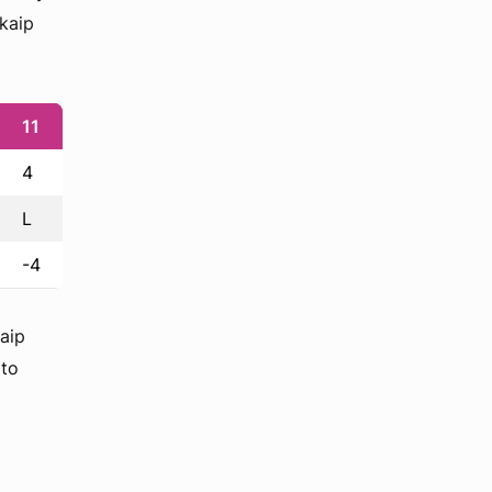
 kaip
11
4
L
-4
kaip
 to