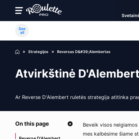
Svetain
See
all
Strategijos
Reversas D&#39;Alembertas
Atvirkštinė D'Alembert
Ar Reverse D'Alembert ruletės strategija atitinka pra
On this page
Beveik visos neigiamos p
mes kalbėsime šiame str
Reverse D'Alembert