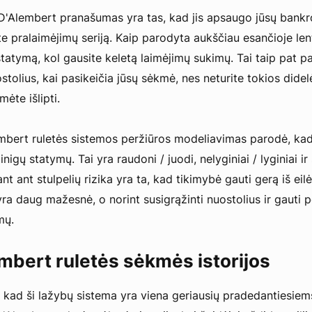
o D'Alembert pranašumas yra tas, kad jis apsaugo jūsų bank
ate pralaimėjimų seriją. Kaip parodyta aukščiau esančioje lent
statymą, kol gausite keletą laimėjimų sukimų. Tai taip pat 
ostolius, kai pasikeičia jūsų sėkmė, nes neturite tokios didel
ėte išlipti.
mbert ruletės sistemos peržiūros modeliavimas parodė, ka
inigų statymų. Tai yra raudoni / juodi, nelyginiai / lyginiai ir 
nt ant stulpelių rizika yra ta, kad tikimybė gauti gerą iš eil
ra daug mažesnė, o norint susigrąžinti nuostolius ir gauti p
mų.
mbert ruletės sėkmės istorijos
, kad ši lažybų sistema yra viena geriausių pradedantiesiem