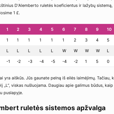
štinius D'Alemberto ruletės koeficientus ir lažybų sistemą,
osime 1 £.
1
2
3
4
5
6
7
8
9
10
1
1
1
1
1
1
2
3
4
5
L
L
L
L
L
W
W
W
W
L
-1
-2
-3
-4
-5
-4
-2
1
5
0
ai yra aiškūs. Jūs gaunate pelną iš eilės laimėjimų. Tačiau, 
į „L“, viskas nušluojama. Daugiau apie galimus būdus, kaip
au puslapyje.
mbert ruletės sistemos apžvalga