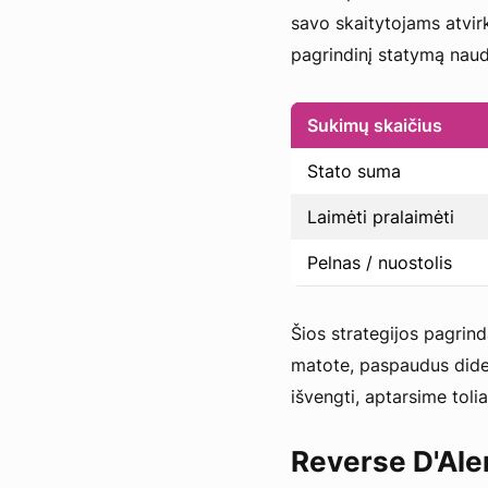
savo skaitytojams atvirk
pagrindinį statymą naud
Sukimų skaičius
Stato suma
Laimėti pralaimėti
Pelnas / nuostolis
Šios strategijos pagrind
matote, paspaudus didel
išvengti, aptarsime toli
Reverse D'Ale