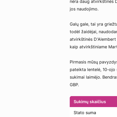
nėra daug atvirkštinės D
jos naudojimo.
Galų gale, tai yra griež
todėl žaidėjai, naudoda
atvirkštinės D'Alembert 
kaip atvirkštiniame Mart
Pirmasis mūsų pavyzdys 
pateikta lentelė, 10-oj
sukimai laimėjo. Bendras
GBP.
Sukimų skaičius
Stato suma