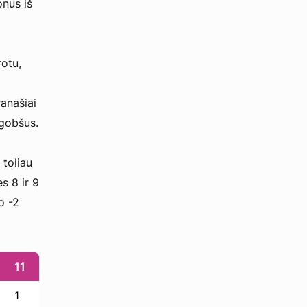
onus iš
rotu,
Panašiai
 gobšus.
 toliau
s 8 ir 9
o -2
11
1