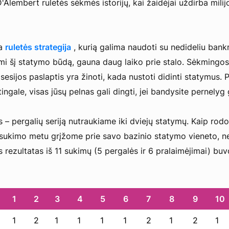
'Alembert ruletės sėkmės istorijų, kai žaidėjai uždirba milij
ta
ruletės strategija
, kurią galima naudoti su nedideliu bank
mi šį statymo būdą, gauna daug laiko prie stalo. Sėkmingos
sesijos paslaptis yra žinoti, kada nustoti didinti statymus. 
ingale, visas jūsų pelnas gali dingti, jei bandysite pernelyg
– pergalių seriją nutraukiame iki dviejų statymų. Kaip rodo
o sukimo metu grįžome prie savo bazinio statymo vieneto, ne
 rezultatas iš 11 sukimų (5 pergalės ir 6 pralaimėjimai) buv
1
2
3
4
5
6
7
8
9
10
1
2
1
1
1
1
2
1
2
1