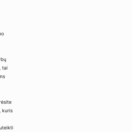
mo
ybų
 tai
ems
rėsite
 kuris
uteikti