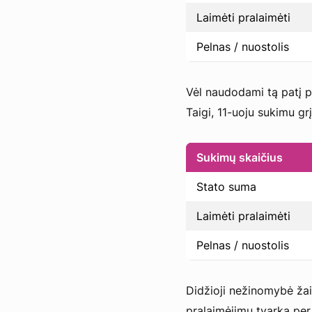
Laimėti pralaimėti
Pelnas / nuostolis
Vėl naudodami tą patį pe
Taigi, 11-uoju sukimu gr
Sukimų skaičius
Stato suma
Laimėti pralaimėti
Pelnas / nuostolis
Didžioji nežinomybė žaid
pralaimėjimų tvarka per