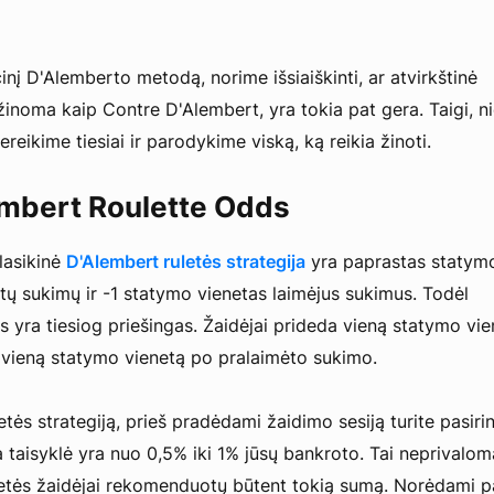
cinį D'Alemberto metodą, norime išsiaiškinti, ar atvirkštinė
t žinoma kaip Contre D'Alembert, yra tokia pat gera. Taigi, n
eikime tiesiai ir parodykime viską, ką reikia žinoti.
mbert Roulette Odds
klasikinė
D'Alembert ruletės strategija
yra paprastas statym
tų sukimų ir -1 statymo vienetas laimėjus sukimus. Todėl
s yra tiesiog priešingas. Žaidėjai prideda vieną statymo vi
 vieną statymo vienetą po pralaimėto sukimo.
tės strategiją, prieš pradėdami žaidimo sesiją turite pasirin
 taisyklė yra nuo 0,5% iki 1% jūsų bankroto. Tai neprivalom
letės žaidėjai rekomenduotų būtent tokią sumą. Norėdami p