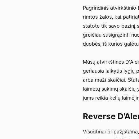
Pagrindinis atvirkštini
rimtos žalos, kai patiri
statote tik savo bazinį 
greičiau susigrąžinti nu
duobės, iš kurios galėtum
Mūsų atvirkštinės D'Ale
geriausia laikytis lygių p
arba maži skaičiai. Stata
laimėtų sukimų skaičių y
jums reikia kelių laimėji
Reverse D'Ale
Visuotinai pripažįstama