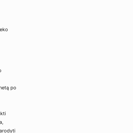
ieko
o
enetą po
kti
a,
arodyti