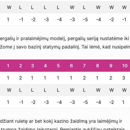
W
L
L
L
L
W
L
W
W
W
1
-1
-2
-3
-4
-3
-5
-4
-2
-1
rgalių ir pralaimėjimų modelį, pergalių seriją nustatėme iki t
įžome į savo bazinį statymų padalinį. Tai lėmė, kad nusipel
1
2
3
4
5
6
7
8
9
10
1
2
1
1
1
1
2
1
2
3
W
L
L
L
L
W
L
W
W
W
1
-1
-2
-3
-4
-3
-5
-4
-2
1
žiant ruletę ar bet kokį kazino žaidimą yra laimėjimų ir
 trumpą žaidimo laikotarpį. Remiantis aukščiau pateiktais