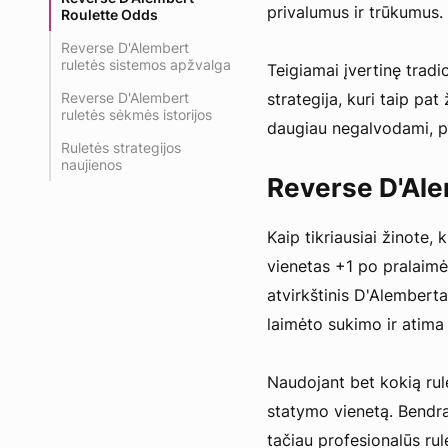
privalumus ir trūkumus.
Roulette Odds
Reverse D'Alembert
ruletės sistemos apžvalga
Teigiamai įvertinę tradi
Reverse D'Alembert
strategija, kuri taip pa
ruletės sėkmės istorijos
daugiau negalvodami, per
Ruletės strategijos
naujienos
Reverse D'Ale
Kaip tikriausiai žinote, 
vienetas +1 po pralaimė
atvirkštinis D'Alemberta
laimėto sukimo ir atima
Naudojant bet kokią rule
statymo vienetą. Bendra
tačiau profesionalūs ru