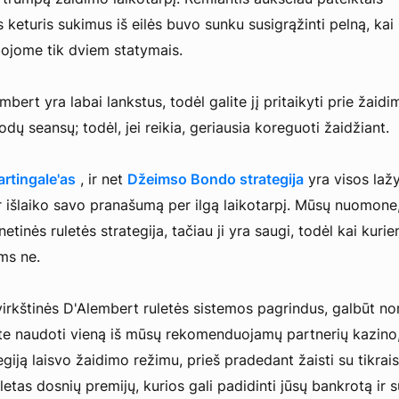
 keturis sukimus iš eilės buvo sunku susigrąžinti pelną, kai
ojome tik dviem statymais.
mbert yra labai lankstus, todėl galite jį pritaikyti prie žaidi
odų seansų; todėl, jei reikia, geriausia koreguoti žaidžiant.
rtingale'as
, ir net
Džeimso Bondo strategija
yra visos laž
r išlaiko savo pranašumą per ilgą laikotarpį. Mūsų nuomone,
netinės ruletės strategija, tačiau ji yra saugi, todėl kai kuri
ems ne.
virkštinės D'Alembert ruletės sistemos pagrindus, galbūt no
lite naudoti vieną iš mūsų rekomenduojamų partnerių kazino,
egiją laisvo žaidimo režimu, prieš pradedant žaisti su tikrais
letas dosnių premijų, kurios gali padidinti jūsų bankrotą ir s