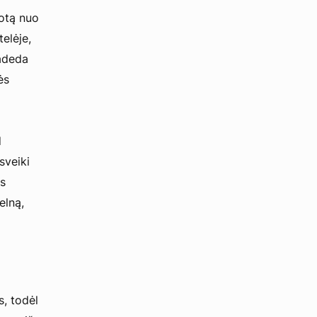
rotą nuo
elėje,
padeda
ės
d
sveiki
ės
elną,
s, todėl