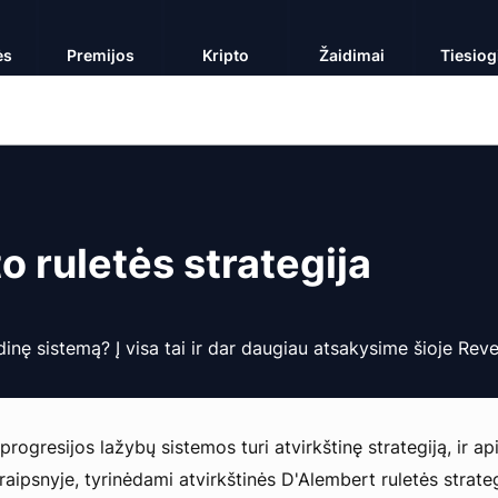
ės
Premijos
Kripto
Žaidimai
Tiesiog
o ruletės strategija
dinę sistemą? Į visa tai ir dar daugiau atsakysime šioje Re
rogresijos lažybų sistemos turi atvirkštinę strategiją, ir api
aipsnyje, tyrinėdami atvirkštinės D'Alembert ruletės strate