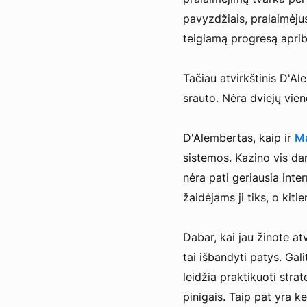
pavyzdžiais, pralaimėjus
teigiamą progresą aprib
Tačiau atvirkštinis D'Ale
srauto. Nėra dviejų vien
D'Alembertas, kaip ir
Ma
sistemos. Kazino vis da
nėra pati geriausia inter
žaidėjams ji tiks, o kiti
Dabar, kai jau žinote at
tai išbandyti patys. Ga
leidžia praktikuoti strat
pinigais. Taip pat yra ke