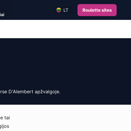
Roulette sites
LT
iai
verse D'Alembert apžvalgoje.
e tai
gijos