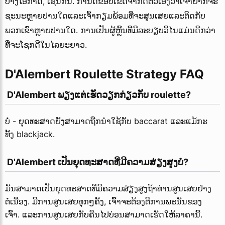
ບາງໂອກາດ, ເຊັ່ນກັນ. ກໍານົດຂອບເຂດຈໍາກັດຕົວເອງວ່າເຈົ້າຢາກຈະ
ຊະນະຫຼາຍປານໃດແລະເຈົ້າກຽມພ້ອມທີ່ຈະສູນເສຍແລະຕິດກັບ
ພວກເຂົາຫຼາຍປານໃດ. ການເປັນຜູ້ຫຼິ້ນທີ່ມີລະບຽບວິໄນແມ່ນດີກວ່າ
ທີ່ຈະໂຊກດີໃນໄລຍະຍາວ.
D'Alembert Roulette Strategy FAQ
 D'Alembert ພຽງແຕ່ເຮັດວຽກກ່ຽວກັບ roulette?
ບໍ່ - ຍຸດທະສາດຍັງສາມາດຖືກນໍາໃຊ້ກັບ baccarat ແລະແມ້ກະ
ທັ້ງ blackjack.
 D'Alembert ເປັນຍຸດທະສາດທີ່ມີຄວາມສ່ຽງສູງບໍ?
ມັນສາມາດເປັນຍຸດທະສາດທີ່ມີຄວາມສ່ຽງສູງຖ້າທ່ານສູນເສຍຢ່າງ
ຕໍ່ເນື່ອງ. ມີການສູນເສຍທຸກໆຄັ້ງ, ເຈົ້າຈະຕ້ອງຕີການພະນັນຂອງ
ເຈົ້າ. ແລະການສູນເສຍກັບຄືນໄປບ່ອນສາມາດເຮັດໃຫ້ລາຄານີ້.