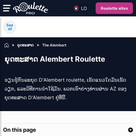
LO
Roulette sites
See
all
ຍຸດທະສາດ
The Alembert
ຍຸດທະສາດ Alembert Roulette
ຮຽນຮູ້ກົນລະຍຸດ D'Alembert roulette, ເຮັດແນວໃດມັນເຮັດ
ວຽກ, ແລະວິທີການນໍາໃຊ້ມັນ. ພວກເຮົາຍ່າງທ່ານຜ່ານ AZ ຂອງ
ຍຸດທະສາດ D'Alembert ຢູ່ທີ່ນີ້.
On this page