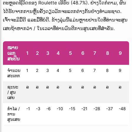
ຕະຫຼອດຊີວິດຂອງ Roulette ເອີຣົບ (48.7%). ຢ່າງໃດກໍຕາມ, ຜົນ
ໄດ້ຮັບຈາກການຫຼິ້ນຄັ້ງດຽວມັກຈະແຕກຕ່າງກັນຢ່າງທໍາມະຊາດ.
ເຈົ້າຈະມີມື້ດີ ແລະມື້ທີ່ບໍ່ດີ. ຂ້າງລຸ່ມນີ້ແມ່ນຫຼາຍປານໃດທີ່ທ່ານຈະສູນ
ເສຍຖ້າຫາກວ່າ / ໃນເວລາທີ່ທ່ານມົນຕີການສູນເສຍທີ່ສໍາຄັນ.
ໝາຍ
ເລກ
1
2
3
4
5
6
7
8
9
ສະປິນ
ຈຳນວນ
1
2
3
4
5
6
7
8
9
ສະເຕກ
ຊະນະ
ລ
ລ
ລ
ລ
ລ
ລ
ລ
ລ
ລ
/ ສູນ
ເສຍ
ກໍາໄລ /
-1
-3
-6
-10
-15
-21
-28
-37
-48
ການ
ສູນເສຍ