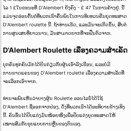
ໄລ 1 £ໃນຂະນະທີ່ D'Alembert ຍັງຄົງ - £ 47 ໃນການຄ້າງຢູ່. ນີ້
ແມ່ນຈຸດອ່ອນຕົ້ນຕໍທີ່ພວກເຮົາຄົ້ນພົບໃນການທົບທວນຄືນຍຸດທະສາດ
D'Alembert roulette ນີ້. ຖ້າທ່ານເຮັດ, ແລະມັນຈະເກີດຂຶ້ນ, ສືບຕໍ່
ການສູນເສຍທີ່ຍາວນານ, ມັນສາມາດຍາກທີ່ຈະຟື້ນຕົວຈາກ.
D'Alembert Roulette ເລື່ອງຄວາມສໍາເລັດ
ບຸກຄົນທຸກຄົນມັກໄດ້ຍິນກ່ຽວກັບຜູ້ນເອົາລົງເຮືອນ, ແລະບໍ່ມີ
ການຂາດແຄນຂອງ D'Alembert roulette ເລື່ອງຄວາມສໍາເລັດທີ່
ຈະເລືອກເອົາຈາກ.
ທ່ານຈະພົບເຫັນວ່າບາງຜູ້ນ Roulette ອອນໄລນ໌ໄດ້ໃຊ້
D'Alembert ຊື່ອອກຈາກປ່ອງ, ດັ່ງທີ່ພວກເຮົາໄດ້ອະທິບາຍຂ້າງເທິງ
ນີ້. ຄົນອື່ນໄດ້ປັບແຕ່ງມັນໜ້ອຍໜຶ່ງເພື່ອປັບແຕ່ງຍຸດທະສາດໃຫ້
ເໝາະສົມກັບຮູບແບບການຫຼິ້ນຂອງຕົນເອງ.