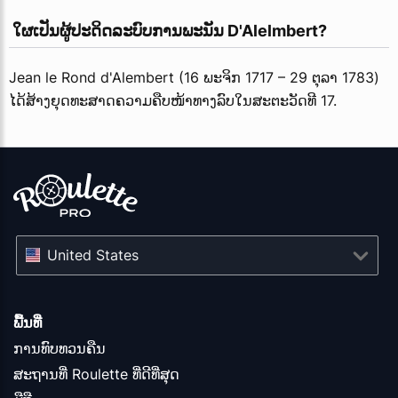
 ໃຜເປັນຜູ້ປະດິດລະບົບການພະນັນ D'Alelmbert?
Jean le Rond d'Alembert (16 ພະຈິກ 1717 – 29 ຕຸລາ 1783)
ໄດ້ສ້າງຍຸດທະສາດຄວາມຄືບໜ້າທາງລົບໃນສະຕະວັດທີ 17.
United States
ພື້ນ​ທີ່
ການທົບທວນຄືນ
ສະຖານທີ່ Roulette ທີ່ດີທີ່ສຸດ