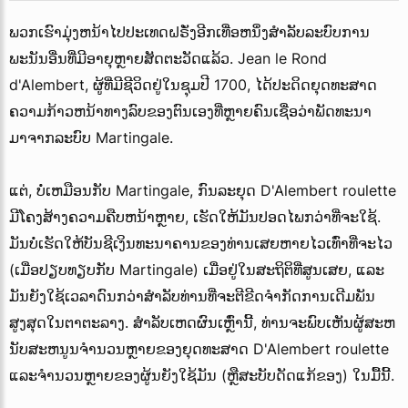
ພວກເຮົາມຸ່ງຫນ້າໄປປະເທດຝຣັ່ງອີກເທື່ອຫນຶ່ງສໍາລັບລະບົບການ
ພະນັນອື່ນທີ່ມີອາຍຸຫຼາຍສັດຕະວັດແລ້ວ. Jean le Rond
d'Alembert, ຜູ້ທີ່ມີຊີວິດຢູ່ໃນຊຸມປີ 1700, ໄດ້ປະດິດຍຸດທະສາດ
ຄວາມກ້າວຫນ້າທາງລົບຂອງຕົນເອງທີ່ຫຼາຍຄົນເຊື່ອວ່າພັດທະນາ
ມາຈາກລະບົບ Martingale.
ແຕ່, ບໍ່ເຫມືອນກັບ Martingale, ກົນລະຍຸດ D'Alembert roulette
ມີໂຄງສ້າງຄວາມຄືບຫນ້າຫຼາຍ, ເຮັດໃຫ້ມັນປອດໄພກວ່າທີ່ຈະໃຊ້.
ມັນບໍ່ເຮັດໃຫ້ບັນຊີເງິນທະນາຄານຂອງທ່ານເສຍຫາຍໄວເທົ່າທີ່ຈະໄວ
(ເມື່ອປຽບທຽບກັບ Martingale) ເມື່ອຢູ່ໃນສະຖິຕິທີ່ສູນເສຍ, ແລະ
ມັນຍັງໃຊ້ເວລາດົນກວ່າສໍາລັບທ່ານທີ່ຈະຕີຂີດຈໍາກັດການເດີມພັນ
ສູງສຸດໃນຕາຕະລາງ. ສໍາລັບເຫດຜົນເຫຼົ່ານີ້, ທ່ານຈະພົບເຫັນຜູ້ສະຫ
ນັບສະຫນູນຈໍານວນຫຼາຍຂອງຍຸດທະສາດ D'Alembert roulette
ແລະຈໍານວນຫຼາຍຂອງຜູ້ນຍັງໃຊ້ມັນ (ຫຼືສະບັບດັດແກ້ຂອງ) ໃນມື້ນີ້.