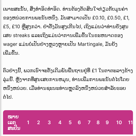
ເພາະສະນັ້ນ, ສິ່ງທໍາອິດທໍາອິດ. ທ່ານຕ້ອງຕັດສິນໃຈກ່ຽວກັບມູນຄ່າ
ຂອງຫນ່ວຍການພະນັນຫນຶ່ງ. ມັນສາມາດເປັນ £0.10, £0.50, £1,
£5, £10 ຫຼືສູງກວ່າ. ຢ່າຕັ້ງມັນສູງເກີນໄປ, ເຖິງແມ່ນວ່າທ່ານຍັງສູນ
ເສຍ streaks ແລະເຖິງແມ່ນວ່າການເພີ່ມຂຶ້ນໃນຂະຫນາດຂອງ
wager ແມ່ນບໍ່ເປັນຢ່າງຫຼວງຫຼາຍເປັນ Martingale, ມັນຍັງ
ເພີ່ມຂຶ້ນ.
ຕົວຢ່າງນີ້, ພວກເຮົາຈະຕັ້ງເດີມພັນພື້ນຖານຢູ່ທີ່ £1 ໃນຕາຕະລາງຂ້າງ
ລຸ່ມນີ້. ຫຼັງຈາກທີ່ສູນເສຍການຫມຸນ, ທ່ານເພີ່ມການພະນັນຕໍ່ໄປໂດຍ
ຫນຶ່ງຫນ່ວຍ. ເມື່ອທ່ານຊະນະທ່ານຫຼຸດລົງຫນຶ່ງຫນ່ວຍສໍາລັບຮອບ
ຕໍ່ໄປ.
ໝາຍ
ເລກ
1
2
3
4
5
6
7
8
9
10
11
ສະປິນ