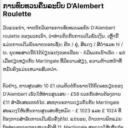
ການທົບທວນຄືນລະບົບ D'Alembert
Roulette
ມັນແນະນໍາ, ຈາກນັກວິເຄາະການທົບທວນລະບົບ D'Alembert
roulette ຂອງພວກເຮົາ, ວ່າທ່ານຕິດກັບການເດີມພັນເງິນ. ເຫຼົ່ານີ້
ແມ່ນການເດີມພັນພາຍນອກເຊັ່ນ: ຄີກ / ຄູ່, ສີແດງ / ສີດໍາແລະ hi /
lo. ຍຸດທະສາດນີ້ບໍ່ໄດ້ປ່ຽນແປງຂອບເຮືອນ - ບໍ່ມີພວກເຂົາເຮັດ - ແຕ່
ເມື່ອປຽບທຽບກັບ Martingale ທີ່ມີຄວາມສ່ຽງ, ຄວາມກ້າວຫນ້າທີ່
ຫມັ້ນຄົງແມ່ນເຫມາະສົມກວ່າ.
ຕົວຢ່າງ, ການສູນເສຍ 10 £1 ເກມຕິດຕໍ່ກັນພາຍໃຕ້ກົດລະບຽບຂອງ
D'Alembert ເຮັດໃຫ້ທ່ານສູນເສຍ - £58 ບວກກັບທ່ານຕ້ອງການ
£11 ສໍາລັບສະເຕກຕໍ່ໄປ. ສະຖານະການດຽວກັນກັບ Martingale
ສະແດງໃຫ້ເຫັນການສູນເສຍທັງຫມົດ - £ 1023 ແລະ £ 1024 ທີ່
ຕ້ອງການສໍາລັບການເດີມພັນຄັ້ງຕໍ່ໄປ. ແນ່ນອນ, ດ້ານການພິກແມ່ນ
ຖ້າທ່ານຊະນະການຫມຸນຄັ້ງທີ 11, Martingale ສະແດງໃຫ້ເຫັນກໍາ