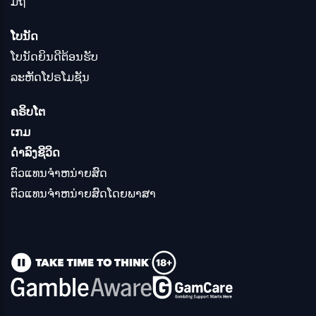
ມືຖື
ໂບນັດ
ໂບນັດຍິນດີຕ້ອນຮັບ
ລະຫັດໂປຣໂມຊັນ
ຄຣິບໂຕ
ເກມ
ດໍາລົງຊີວິດ
ຕົວແທນຈໍາຫນ່າຍສົດ
ຕົວແທນຈໍາຫນ່າຍສົດໂດຍພາສາ