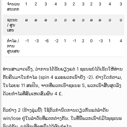
ຈຳນວນ
1
2
3
4
3
2
3
2
3
4
3
ສະເຕກ
ຊະນະ
ລ
ລ
ລ
ວ
ວ
ລ
ວ
ລ
ລ
ວ
ວ
/ ສູນ
ເສຍ
ກໍາໄລ /
-1
-3
-6
-2
1
-1
2
0
-3
1
4
ການ
ສູນເສຍ
ທ່ານສາມາດເບິ່ງ, ວ່າການໄດ້ຮັບພຽງແຕ່ 1 ຊະນະບໍ່ໄດ້ເຮັດໃຫ້ທ່ານ
ກັບຄືນມາໃນກໍາໄລ (spin 4 ແລະພວກເຮົາຍັງ -2). ຢ່າງໃດກໍຕາມ,
ໃນໄລຍະ 11 ສະປິນ, ຈາກທີ່ພວກເຮົາຊະນະ 5, ພວກເຮົາສິ້ນສຸດລົງ
ດ້ວຍກໍາໄລທີ່ສົມເຫດສົມຜົນ 4 £.
ຕົວຢ່າງ 2 (ຂ້າງລຸ່ມນີ້) ໃຊ້ຕົວກໍານົດການດຽວກັນແຕ່ລໍາດັບ
win/lose ຢູ່ໃນລໍາດັບທີ່ແຕກຕ່າງກັນ. ໃນທີ່ນີ້ພວກເຮົາບໍ່ມີໄຊຊະນະ
ຕິດຕໍ່ກັນ, ແຕ່ອີກເທື່ອຫນຶ່ງໄດ້ຜົນກໍາໄລ.