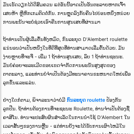
ມັນເຮັດວຽກໄດ້ດີສົມຄວນ ແຕ່ອັນນີ້ອາດເປັນອັນຕະລາຍຫາກເຈົ້າ
ເສຍຫ້າ ຫຼືຫົກເກມຕິດຕໍ່ກັນ. ການຫຼຸດລົງກັບຄືນໄປບ່ອນຫນຶ່ງຫນ່ວຍ
ການພະນັນຈະບໍ່ຊ່ວຍເອົາຄືນການສູນເສຍທີ່ຜ່ານມາ
ຖ້າທ່ານເປັນຜູ້ເລີ່ມຕົ້ນທັງຫມົດ, ກົນລະຍຸດ D'Alembert roulette
ແນ່ນອນວ່າເປັນຫນຶ່ງໃນທີ່ດີທີ່ສຸດທີ່ທ່ານສາມາດເລີ່ມຕົ້ນດ້ວຍ. ມັນ
ງ່າຍຫຼາຍທີ່ຈະຈື່ - ເພີ່ມ 1 ຖ້າທ່ານສູນເສຍ, ລົບ 1 ຖ້າທ່ານຊະນະ.
ມັນບໍ່ຄ່ອຍຈະລະເມີດຂອບເຂດຈໍາກັດການພະນັນສູງສຸດຂອງ
ຕາຕະລາງ, ແລະທ່ານບໍ່ຈໍາເປັນຕ້ອງມີທະນາຄານຂະຫນາດໃຫຍ່ເພື່ອ
ລຸກຂຶ້ນແລະແລ່ນ.
ຢ່າງໃດກໍຕາມ, ພິຈາລະນາວ່າບໍ່ມີ
ກົນລະຍຸດ roulette
ປ້ອງກັນ
ລູກປືນ. ຖ້າທ່ານຕ້ອງການທີ່ຈະຊະນະ Roulette, ທ່ານຈໍາເປັນຕ້ອງຊື້
ຄາສິໂນ. ທ່ານຈະປະສົບຜົນສໍາເລັດໃນການນໍາໃຊ້ D'Alembert ໃນ
ເວລາສັ້ນໆຂອງການຫຼີ້ນ - ແຕ່ທ່ານຍັງຈະໄດ້ຮັບການເຜົາໄຫມ້ໃນ