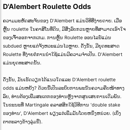
D'Alembert Roulette Odds
ຄວາມມະຫັດສະຈັນຂອງ D'Alembert ແມ່ນວິທີທີ່ງ່າຍດາຍ. ເມື່ອ
ຫຼີ້ນ roulette ໃນຄາສິໂນທີ່ດິນ, ມີສິ່ງລົບກວນຫຼາຍທີ່ສາມາດເອົາໃຈ
ຂອງເຈົ້າອອກຈາກເກມ. ການຫຼິ້ນ Roulette ອອນໄລນ໌ແມ່ນ
subdued ຫຼາຍແຕ່ຈັງຫວະແມ່ນໄວຫຼາຍ. ດັ່ງນັ້ນ, ມີຍຸດທະສາດ
Roulette ທີ່ງ່າຍຕໍ່ການນໍາໃຊ້ແມ່ນມີຄວາມຈໍາເປັນ. D'Alembert
ແມ່ນຍຸດທະສາດນັ້ນ.
ດັ່ງນັ້ນ, ມັນເຮັດວຽກໄດ້ແນວໃດແລະ D'Alembert roulette
odds ແມ່ນຫຍັງ? ດ້ວຍນີ້ເປັນລະບົບການພະນັນຄວາມຄືບໜ້າທາງ
ລົບ, ທ່ານຕ້ອງເພີ່ມສະເຕກຂອງທ່ານຫຼັງຈາກສູນເສຍການເດີມພັນ.
ໃນຂະນະທີ່ Martingale ຄລາສສິກໃຊ້ວິທີການ 'double stake
ຂອງທ່ານ', D'Alembert ພຽງແຕ່ເພີ່ມມັນໂດຍຫນຶ່ງຫນ່ວຍ. (ເບິ່ງ
ຕາຕະລາງຂ້າງລຸ່ມນີ້).