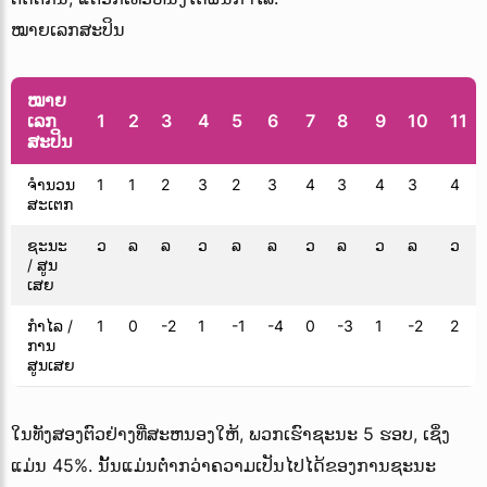
ໝາຍເລກສະປິນ
ໝາຍ
ເລກ
1
2
3
4
5
6
7
8
9
10
11
ສະປິນ
ຈຳນວນ
1
1
2
3
2
3
4
3
4
3
4
ສະເຕກ
ຊະນະ
ວ
ລ
ລ
ວ
ລ
ລ
ວ
ລ
ວ
ລ
ວ
/ ສູນ
ເສຍ
ກໍາໄລ /
1
0
-2
1
-1
-4
0
-3
1
-2
2
ການ
ສູນເສຍ
ໃນທັງສອງຕົວຢ່າງທີ່ສະຫນອງໃຫ້, ພວກເຮົາຊະນະ 5 ຮອບ, ເຊິ່ງ
ແມ່ນ 45%. ນັ້ນແມ່ນຕ່ໍາກວ່າຄວາມເປັນໄປໄດ້ຂອງການຊະນະ