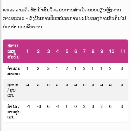
ແນວຄວາມຄິດທີ່ຫນ້າສົນໃຈແມ່ນການສໍາເລັດຮອບວຽນຫຼັງຈາກ
ການຊະນະ - ດັ່ງນັ້ນການປັບຫນ່ວຍການພະນັນຂອງທ່ານກັບຄືນໄປ
ບ່ອນຈໍານວນພື້ນຖານ.
ໝາຍ
ເລກ
1
2
3
4
5
6
7
8
9
10
11
ສະປິນ
ຈຳນວນ
1
2
3
1
2
1
2
1
1
2
3
ສະເຕກ
ຊະນະ
ລ
ລ
ວ
ລ
ວ
ລ
ວ
ວ
ລ
ລ
ວ
/ ສູນ
ເສຍ
ກໍາໄລ /
-1
-3
0
-1
1
0
2
3
2
0
3
ການສູນ
ເສຍ