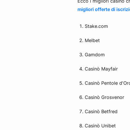
Ecco i migliori casinò 
migliori offerte di iscriz
Stake.com
Melbet
Gamdom
Casinò Mayfair
Casinò Pentole d'Or
Casinò Grosvenor
Casinò Betfred
Casinò Unibet