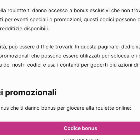
lla roulette ti danno accesso a bonus esclusivi che non tro
ti per eventi speciali o promozioni, questi codici possono of
redditizie disponibili.
ità, può essere difficile trovarli. In questa pagina ci dedich
ci promozionali che possono essere utilizzati per sbloccare i
a dei nostri codici e usa i contanti per goderti più azioni di
ci promozionali
onus che ti danno bonus per giocare alla roulette online:
Codice bonus