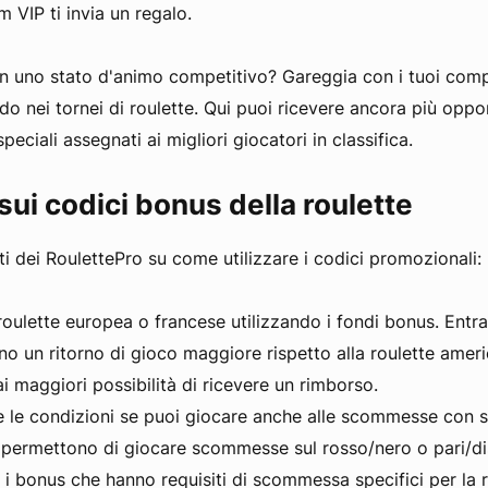
m VIP ti invia un regalo.
i in uno stato d'animo competitivo? Gareggia con i tuoi com
rdo nei tornei di roulette. Qui puoi ricevere ancora più oppo
speciali assegnati ai migliori giocatori in classifica.
ui codici bonus della roulette
i dei RoulettePro su come utilizzare i codici promozionali:
oulette europea o francese utilizzando i fondi bonus. Entr
no un ritorno di gioco maggiore rispetto alla roulette americ
ai maggiori possibilità di ricevere un rimborso.
 e le condizioni se puoi giocare anche alle scommesse con s
i permettono di giocare scommesse sul rosso/nero o pari/di
 i bonus che hanno requisiti di scommessa specifici per la r