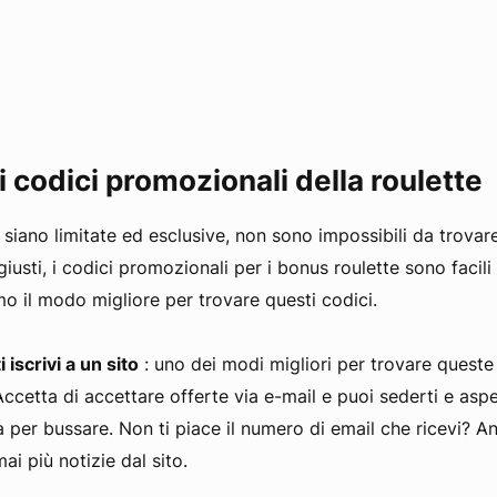
 codici promozionali della roulette
siano limitate ed esclusive, non sono impossibili da trovar
giusti, i codici promozionali per i bonus roulette sono facili
o il modo migliore per trovare questi codici.
 iscrivi a un sito
: uno dei modi migliori per trovare queste
Accetta di accettare offerte via e-mail e puoi sederti e asp
 per bussare. Non ti piace il numero di email che ricevi? An
mai più notizie dal sito.