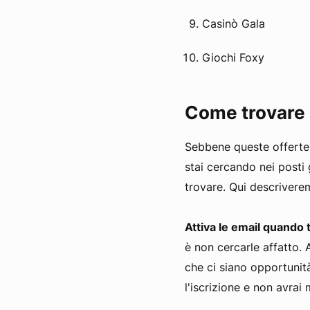
Casinò Gala
Giochi Foxy
Come trovare i
Sebbene queste offerte 
stai cercando nei posti 
trovare. Qui descriverem
Attiva le email quando ti
è non cercarle affatto. 
che ci siano opportunità
l'iscrizione e non avrai 