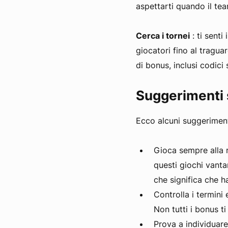
aspettarti quando il tea
Cerca i tornei
: ti sent
giocatori fino al tragua
di bonus, inclusi codici 
Suggerimenti s
Ecco alcuni suggeriment
Gioca sempre alla r
questi giochi vanta
che significa che h
Controlla i termini
Non tutti i bonus t
Prova a individuare