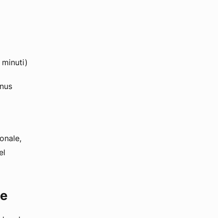
 minuti)
onus
onale,
el
te