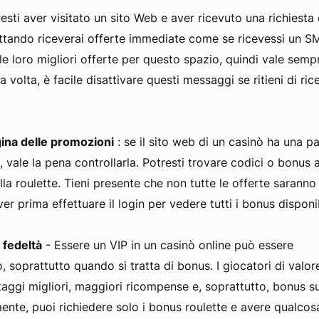
esti aver visitato un sito Web e aver ricevuto una richiesta 
ettando riceverai offerte immediate come se ricevessi un S
le loro migliori offerte per questo spazio, quindi vale sempr
 volta, è facile disattivare questi messaggi se ritieni di ric
gina delle promozioni
: se il sito web di un casinò ha una p
, vale la pena controllarla. Potresti trovare codici o bonus
la roulette. Tieni presente che non tutte le offerte saranno v
er prima effettuare il login per vedere tutti i bonus disponib
i fedeltà
- Essere un VIP in un casinò online può essere
 soprattutto quando si tratta di bonus. I giocatori di valor
aggi migliori, maggiori ricompense e, soprattutto, bonus s
ente, puoi richiedere solo i bonus roulette e avere qualcos