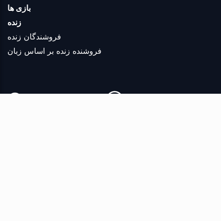
بازی ها
زنده
فروشندگان زنده
فروشنده زنده بر اساس زبان
Copyright © 2026 Reproduction in whole or in part in any form or medium
without express written permission is prohibited. Players must be 18 or over
and located in jurisdictions where online gambling is legal. Please play
responsibly. Bet with your head, not over it. If you or someone you know