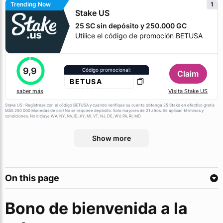
1
Trending Now
Stake US
25 SC sin depósito y 250.000 GC
Utilice el código de promoción BETUSA
9,9
Código promocional:
Claim
BETUSA
saber más
Visita Stake US
Stake US : Regístrese con el código BETUSA y cuando verifique su cuenta obtenga 25 Stake en efectivo gratis
MÁS 250 000
Monedas de oro! No se requiere depósito. Solo mayores de 21 años. Se aplican términos y
condiciones. No incluye WA, NY, NV, ID, KY, MI, VT, NJ, DE, WV, PA, RI, MD
Show more
On this page
Bono de bienvenida a la