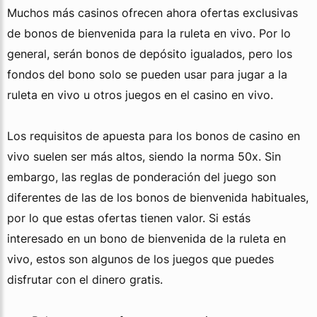
Muchos más casinos ofrecen ahora ofertas exclusivas
de bonos de bienvenida para la ruleta en vivo. Por lo
general, serán bonos de depósito igualados, pero los
fondos del bono solo se pueden usar para jugar a la
ruleta en vivo u otros juegos en el casino en vivo.
Los requisitos de apuesta para los bonos de casino en
vivo suelen ser más altos, siendo la norma 50x. Sin
embargo, las reglas de ponderación del juego son
diferentes de las de los bonos de bienvenida habituales,
por lo que estas ofertas tienen valor. Si estás
interesado en un bono de bienvenida de la ruleta en
vivo, estos son algunos de los juegos que puedes
disfrutar con el dinero gratis.