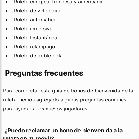
Ruleta europea, francesa y americana
Ruleta de velocidad
Ruleta automática
Ruleta inmersiva
Ruleta Instantánea
Ruleta relámpago
Ruleta de doble bola
 Preguntas frecuentes
Para completar esta guía de bonos de bienvenida de la
ruleta, hemos agregado algunas preguntas comunes
para ayudar a los nuevos jugadores.
 ¿Puedo reclamar un bono de bienvenida a la 
ruleta en mi móvil?