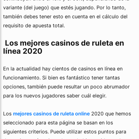
variante (del juego) que estés jugando. Por lo tanto,
también debes tener esto en cuenta en el cálculo del
requisito de apuesta total.
 Los mejores casinos de ruleta en 
línea 2020
En la actualidad hay cientos de casinos en línea en
funcionamiento. Si bien es fantástico tener tantas
opciones, también puede resultar un poco abrumador
para los nuevos jugadores saber cuál elegir.
Los
mejores casinos de ruleta online
2020 que hemos
seleccionado para esta página se basan en los
siguientes criterios. Puede utilizar estos puntos para