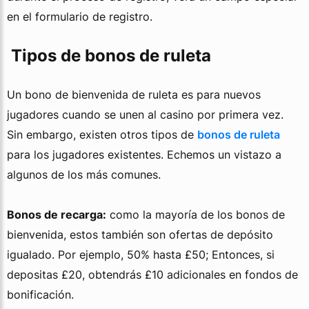
en el formulario de registro.
 Tipos de bonos de ruleta
Un bono de bienvenida de ruleta es para nuevos
jugadores cuando se unen al casino por primera vez.
Sin embargo, existen otros tipos de
bonos de ruleta
para los jugadores existentes. Echemos un vistazo a
algunos de los más comunes.
Bonos de recarga:
como la mayoría de los bonos de
bienvenida, estos también son ofertas de depósito
igualado. Por ejemplo, 50% hasta £50; Entonces, si
depositas £20, obtendrás £10 adicionales en fondos de
bonificación.