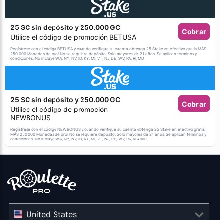
25 SC sin depósito y 250.000 GC
Cobrar
Utilice el código de promoción BETUSA
Regístrese con el código BETUSA y cuando verifique su cuenta obtenga 25 Stake en efectivo gratis MÁS
250 000
Monedas de oro! No se requiere depósito. Solo mayores de 21 años. Se aplican términos y
condiciones. No incluye WA, NY, NV, ID, KY, MI, VT, NJ, DE, WV, PA, RI, MD
25 SC sin depósito y 250.000 GC
Cobrar
Utilice el código de promoción
NEWBONUS
Regístrese con el código NEWBONUS y cuando verifique su cuenta obtenga 25 Stake en efectivo gratis
MÁS 250 000
Monedas de oro! No se requiere depósito. Solo mayores de 21 años. Se aplican términos y
condiciones. No incluye WA, NY, NV, ID, KY, MI, VT, NJ, DE, WV, PA, RI & MD.
United States