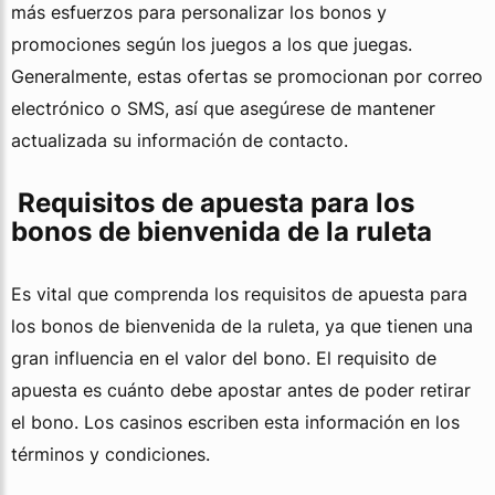
más esfuerzos para personalizar los bonos y
promociones según los juegos a los que juegas.
Generalmente, estas ofertas se promocionan por correo
electrónico o SMS, así que asegúrese de mantener
actualizada su información de contacto.
 Requisitos de apuesta para los 
bonos de bienvenida de la ruleta
Es vital que comprenda los requisitos de apuesta para
los bonos de bienvenida de la ruleta, ya que tienen una
gran influencia en el valor del bono. El requisito de
apuesta es cuánto debe apostar antes de poder retirar
el bono. Los casinos escriben esta información en los
términos y condiciones.