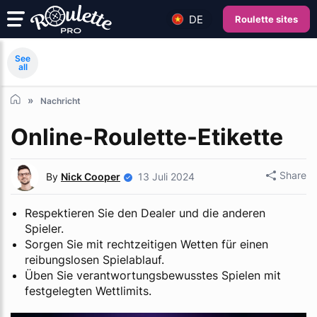
DE
Roulette sites
See
all
Nachricht
Online-Roulette-Etikette
Share
By
Nick Cooper
13 Juli 2024
Respektieren Sie den Dealer und die anderen
Spieler.
Sorgen Sie mit rechtzeitigen Wetten für einen
reibungslosen Spielablauf.
Üben Sie verantwortungsbewusstes Spielen mit
festgelegten Wettlimits.