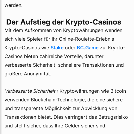
werden.
 Der Aufstieg der Krypto-Casinos
Mit dem Aufkommen von Kryptowährungen wenden
sich viele Spieler für ihr Online-Roulette-Erlebnis
Krypto-Casinos wie
Stake
oder
BC.Game
zu. Krypto-
Casinos bieten zahlreiche Vorteile, darunter
verbesserte Sicherheit, schnellere Transaktionen und
größere Anonymität.
Verbesserte Sicherheit
: Kryptowährungen wie Bitcoin
verwenden Blockchain-Technologie, die eine sichere
und transparente Möglichkeit zur Abwicklung von
Transaktionen bietet. Dies verringert das Betrugsrisiko
und stellt sicher, dass Ihre Gelder sicher sind.