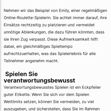
Nehmen wir das Beispiel von Emily, einer regelmäßigen
Online-Roulette-Spielerin. Sie achtet immer darauf, ihre
Einsätze rechtzeitig zu platzieren und vermeidet
unnötige Ablenkungen, die dazu führen könnten, dass
sie ihren Zug verpasst. Diese Aufmerksamkeit hilft
dabei, ein gleichmäßiges Spieltempo
aufrechtzuerhalten, was das Spielerlebnis für alle
Teilnehmer angenehm macht.
 Spielen Sie 
verantwortungsbewusst
Verantwortungsbewusstes Spielen ist ein Eckpfeiler
guter Etikette. Wenn Sie sich vor dem Spielen
Wettlimits setzen, können Sie vermeiden, zu viel
auszugeben, und sicherstellen, dass Sie im Rahmen