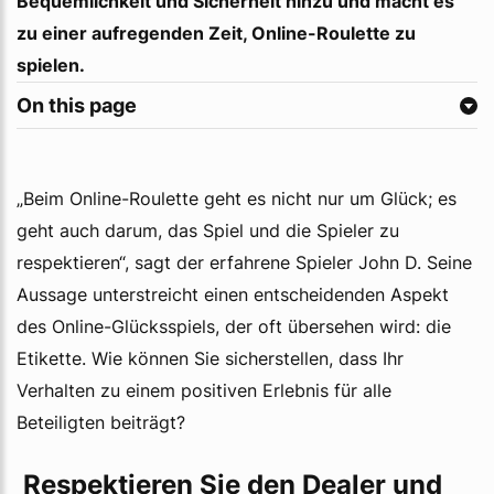
Bequemlichkeit und Sicherheit hinzu und macht es
zu einer aufregenden Zeit, Online-Roulette zu
spielen.
On this page
„Beim Online-Roulette geht es nicht nur um Glück; es
geht auch darum, das Spiel und die Spieler zu
respektieren“, sagt der erfahrene Spieler John D. Seine
Aussage unterstreicht einen entscheidenden Aspekt
des Online-Glücksspiels, der oft übersehen wird: die
Etikette. Wie können Sie sicherstellen, dass Ihr
Verhalten zu einem positiven Erlebnis für alle
Beteiligten beiträgt?
 Respektieren Sie den Dealer und 