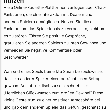
nutzen
Viele Online-Roulette-Plattformen verfügen über Chat-
Funktionen, die eine Interaktion mit Dealern und
anderen Spielern ermöglichen. Nutzen Sie diese
Funktion, um das Spielerlebnis zu verbessern, nicht um
es zu stören. Führen Sie positive Gespräche,
gratulieren Sie anderen Spielern zu ihren Gewinnen und
vermeiden Sie negative Kommentare oder
Beschwerden.
Während eines Spiels bemerkte Sarah beispielsweise,
dass ein anderer Spieler einen beträchtlichen Betrag
gewann. Anstatt neidisch zu sein, schrieb sie:
„Herzlichen Glückwunsch zum großen Gewinn!“ Diese
kleine Geste trug zu einer positiven Atmosphäre bei
und gab dem anderen Spieler das Gefühl, geschätzt zu