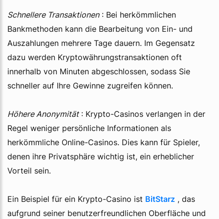
Schnellere Transaktionen
: Bei herkömmlichen
Bankmethoden kann die Bearbeitung von Ein- und
Auszahlungen mehrere Tage dauern. Im Gegensatz
dazu werden Kryptowährungstransaktionen oft
innerhalb von Minuten abgeschlossen, sodass Sie
schneller auf Ihre Gewinne zugreifen können.
Höhere Anonymität
: Krypto-Casinos verlangen in der
Regel weniger persönliche Informationen als
herkömmliche Online-Casinos. Dies kann für Spieler,
denen ihre Privatsphäre wichtig ist, ein erheblicher
Vorteil sein.
Ein Beispiel für ein Krypto-Casino ist
BitStarz
, das
aufgrund seiner benutzerfreundlichen Oberfläche und