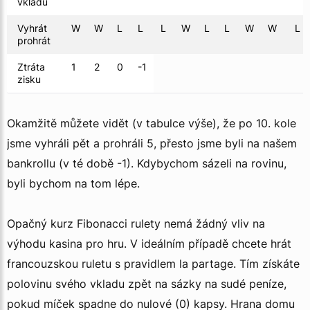
vkladu
Vyhrát
W
W
L
L
L
W
L
L
W
W
L
prohrát
Ztráta
1
2
0
-1
zisku
Okamžitě můžete vidět (v tabulce výše), že po 10. kole
jsme vyhráli pět a prohráli 5, přesto jsme byli na našem
bankrollu (v té době -1). Kdybychom sázeli na rovinu,
byli bychom na tom lépe.
Opačný kurz Fibonacci rulety nemá žádný vliv na
výhodu kasina pro hru. V ideálním případě chcete hrát
francouzskou ruletu s pravidlem la partage. Tím získáte
polovinu svého vkladu zpět na sázky na sudé peníze,
pokud míček spadne do nulové (0) kapsy. Hrana domu