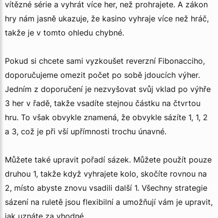
vítězné série a vyhrát více her, než prohrajete. A zákon
hry nám jasně ukazuje, že kasino vyhraje více než hráč,
takže je v tomto ohledu chybné.
Pokud si chcete sami vyzkoušet reverzní Fibonacciho,
doporučujeme omezit počet po sobě jdoucích výher.
Jedním z doporučení je nezvyšovat svůj vklad po výhře
3 her v řadě, takže vsadíte stejnou částku na čtvrtou
hru. To však obvykle znamená, že obvykle sázíte 1, 1, 2
a 3, což je při vší upřímnosti trochu únavné.
Můžete také upravit pořadí sázek. Můžete použít pouze
druhou 1, takže když vyhrajete kolo, skočíte rovnou na
2, místo abyste znovu vsadili další 1. Všechny strategie
sázení na ruletě jsou flexibilní a umožňují vám je upravit,
jak uznáte za vhodné.