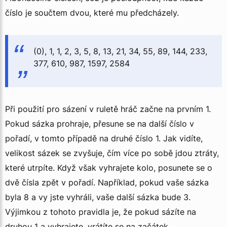
číslo je součtem dvou, které mu předcházely.
(0), 1, 1, 2, 3, 5, 8, 13, 21, 34, 55, 89, 144, 233,
377, 610, 987, 1597, 2584
Při použití pro sázení v ruletě hráč začne na prvním 1.
Pokud sázka prohraje, přesune se na další číslo v
pořadí, v tomto případě na druhé číslo 1. Jak vidíte,
velikost sázek se zvyšuje, čím více po sobě jdou ztráty,
které utrpíte. Když však vyhrajete kolo, posunete se o
dvě čísla zpět v pořadí. Například, pokud vaše sázka
byla 8 a vy jste vyhráli, vaše další sázka bude 3.
Výjimkou z tohoto pravidla je, že pokud sázíte na
druhou 1 a vyhrajete, vrátíte se na začátek.