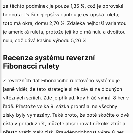
za těchto podmínek je pouze 1,35 %, což je obrovská
hodnota. Další nejlepší variantou je evropská ruleta;
toto má okraj domu 2,70 %. Zdaleka nejhorší variantou
je americká ruleta, protože její kolo má nulu a dvojitou
nulu, což dává kasinu výhodu 5,26 %.
Recenze systému reverzní
Fibonacci rulety
Z reverzních dat Fibonacciho ruletového systému je
jasně vidět, že tato strategie silně závisí na dlouhých
vítězných sériích. Zde je příklad, kdy hráč vyhrál 8 her v
řadě. Přestože velká 9. sázka prohrála, ne všechny
zisky byly vymazány. Také proto, že poté skočíte o dvě
čísla v pořadí zpět, můžete absorbovat několik ztrát a
přesto vrátit malý zisk. Pravděpodobnost výhry 8 her