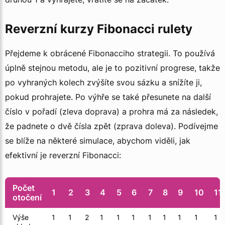
Reverzní kurzy Fibonacci rulety
Přejdeme k obrácené Fibonacciho strategii. To používá
úplně stejnou metodu, ale je to pozitivní progrese, takže
po vyhraných kolech zvýšíte svou sázku a snížíte ji,
pokud prohrajete. Po výhře se také přesunete na další
číslo v pořadí (zleva doprava) a prohra má za následek,
že padnete o dvě čísla zpět (zprava doleva). Podívejme
se blíže na některé simulace, abychom viděli, jak
efektivní je reverzní Fibonacci:
Počet
1
2
3
4
5
6
7
8
9
10
11
otočení
Výše
1
1
2
1
1
1
1
1
1
1
1