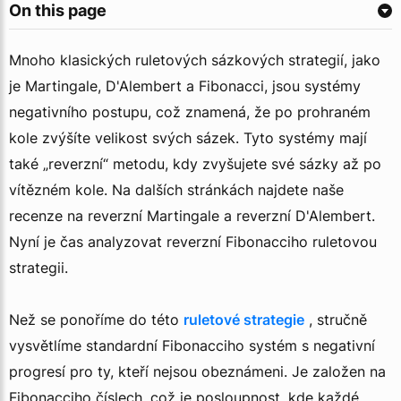
On this page
Mnoho klasických ruletových sázkových strategií, jako
je Martingale, D'Alembert a Fibonacci, jsou systémy
negativního postupu, což znamená, že po prohraném
kole zvýšíte velikost svých sázek. Tyto systémy mají
také „reverzní“ metodu, kdy zvyšujete své sázky až po
vítězném kole. Na dalších stránkách najdete naše
recenze na reverzní Martingale a reverzní D'Alembert.
Nyní je čas analyzovat reverzní Fibonacciho ruletovou
strategii.
Než se ponoříme do této
ruletové strategie
, stručně
vysvětlíme standardní Fibonacciho systém s negativní
progresí pro ty, kteří nejsou obeznámeni. Je založen na
Fibonacciho číslech, což je posloupnost, kde každé