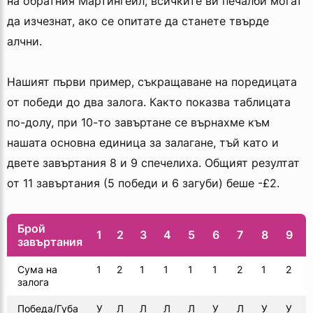
на обратния Мартингейл, всичките ви печалби могат
да изчезнат, ако се опитате да станете твърде
алчни.
Нашият първи пример, съкращаване на поредицата
от победи до два залога. Както показва таблицата
по-долу, при 10-то завъртане се върнахме към
нашата основна единица за залагане, тъй като и
двете завъртания 8 и 9 спечелиха. Общият резултат
от 11 завъртания (5 победи и 6 загуби) беше -£2.
Брой
1
2
3
4
5
6
7
8
9
завъртания
Сума на
1
2
1
1
1
1
2
1
2
залога
Победа/Губа
У
Л
Л
Л
Л
У
Л
У
У