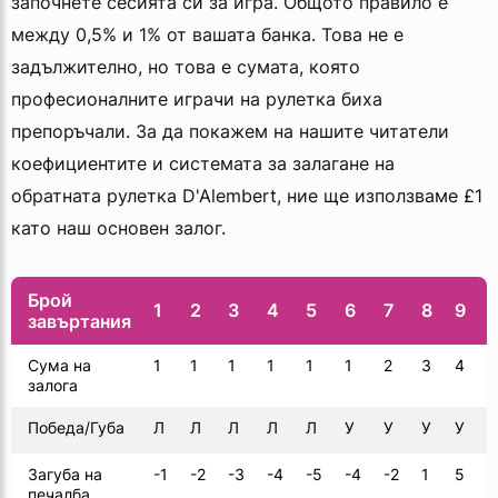
започнете сесията си за игра. Общото правило е
между 0,5% и 1% от вашата банка. Това не е
задължително, но това е сумата, която
професионалните играчи на рулетка биха
препоръчали. За да покажем на нашите читатели
коефициентите и системата за залагане на
обратната рулетка D'Alembert, ние ще използваме £1
като наш основен залог.
Брой
1
2
3
4
5
6
7
8
9
завъртания
Сума на
1
1
1
1
1
1
2
3
4
5
залога
Победа/Губа
Л
Л
Л
Л
Л
У
У
У
У
Загуба на
-1
-2
-3
-4
-5
-4
-2
1
5
0
печалба