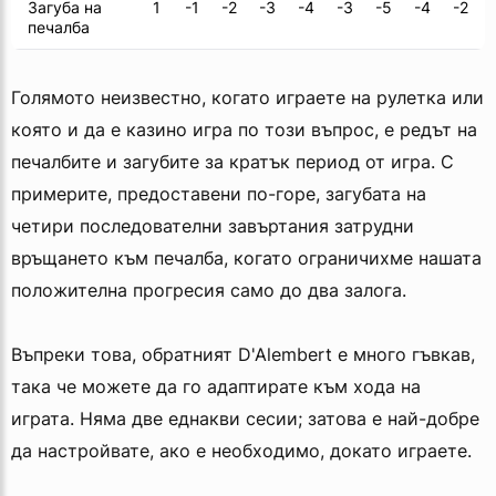
Загуба на
1
-1
-2
-3
-4
-3
-5
-4
-2
печалба
Голямото неизвестно, когато играете на рулетка или
която и да е казино игра по този въпрос, е редът на
печалбите и загубите за кратък период от игра. С
примерите, предоставени по-горе, загубата на
четири последователни завъртания затрудни
връщането към печалба, когато ограничихме нашата
положителна прогресия само до два залога.
Въпреки това, обратният D'Alembert е много гъвкав,
така че можете да го адаптирате към хода на
играта. Няма две еднакви сесии; затова е най-добре
да настройвате, ако е необходимо, докато играете.