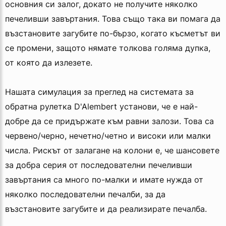
основния си залог, докато не получите няколко
печеливши завъртания. Това също така ви помага да
възстановите загубите по-бързо, когато късметът ви
се промени, защото нямате толкова голяма дупка,
от която да излезете.
Нашата симулация за преглед на системата за
обратна рулетка D'Alembert установи, че е най-
добре да се придържате към равни залози. Това са
червено/черно, нечетно/четно и високи или малки
числа. Рискът от залагане на колони е, че шансовете
за добра серия от последователни печеливши
завъртания са много по-малки и имате нужда от
няколко последователни печалби, за да
възстановите загубите и да реализирате печалба.