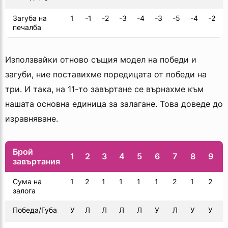
Загуба на
1
-1
-2
-3
-4
-3
-5
-4
-2
печалба
Използвайки отново същия модел на победи и
загуби, ние поставихме поредицата от победи на
три. И така, на 11-то завъртане се върнахме към
нашата основна единица за залагане. Това доведе до
изравняване.
Брой
1
2
3
4
5
6
7
8
9
завъртания
Сума на
1
2
1
1
1
1
2
1
2
залога
Победа/Губа
У
Л
Л
Л
Л
У
Л
У
У