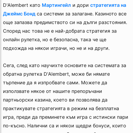
D'Alembert като
Мартингейл
и дори
стратегията на
Джеймс Бонд
са системи за залагане. Казиното все
още запазва предимството си на дълги разстояния.
Според нас това не е най-добрата стратегия за
онлайн рулетка, но е безопасна, така че ще
подхожда на някои играчи, но не и на други.
Сега, след като научихте основите на системата за
обратна рулетка D'Alembert, може би нямате
търпение да я изпробвате сами. Можете да
използвате някое от нашите препоръчани
партньорски казина, което ви позволява да
практикувате стратегията в режим на безплатна
игра, преди да преминете към игра с истински пари
по-късно. Налични са и някои щедри бонуси, които