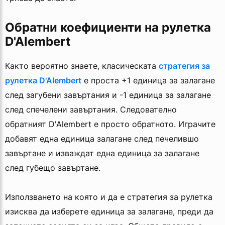
Обратни коефициенти на рулетка
D'Alembert
Както вероятно знаете, класическата
стратегия за
рулетка D'Alembert
е проста +1 единица за залагане
след загубени завъртания и -1 единица за залагане
след спечелени завъртания. Следователно
обратният D'Alembert е просто обратното. Играчите
добавят една единица залагане след печелившо
завъртане и изваждат една единица за залагане
след губещо завъртане.
Използването на която и да е стратегия за рулетка
изисква да изберете единица за залагане, преди да