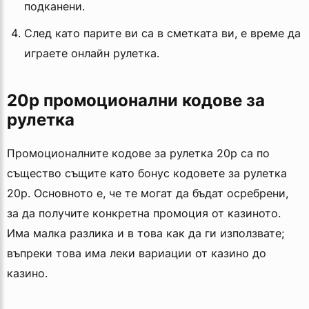
подканени.
След като парите ви са в сметката ви, е време да
играете онлайн рулетка.
20p промоционални кодове за
рулетка
Промоционалните кодове за рулетка 20p са по
същество същите като бонус кодовете за рулетка
20p. Основното е, че те могат да бъдат осребрени,
за да получите конкретна промоция от казиното.
Има малка разлика и в това как да ги използвате;
въпреки това има леки вариации от казино до
казино.