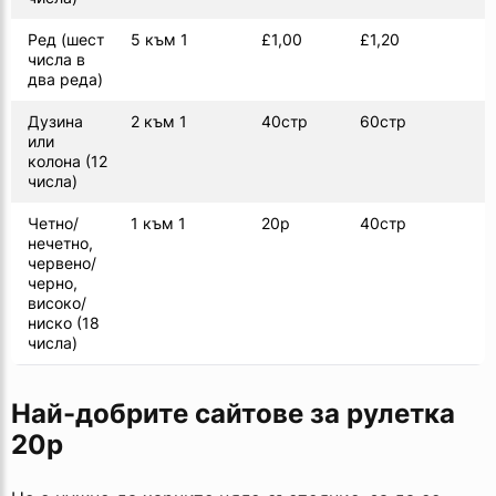
Ред (шест
5 към 1
£1,00
£1,20
числа в
два реда)
Дузина
2 към 1
40стр
60стр
или
колона (12
числа)
Четно/
1 към 1
20p
40стр
нечетно,
червено/
черно,
високо/
ниско (18
числа)
Най-добрите сайтове за рулетка
20p