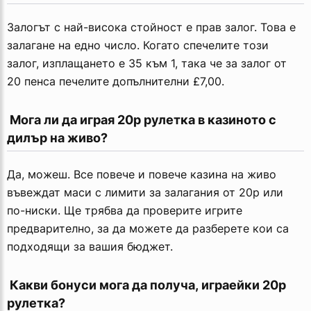
Залогът с най-висока стойност е прав залог. Това е
залагане на едно число. Когато спечелите този
залог, изплащането е 35 към 1, така че за залог от
20 пенса печелите допълнителни £7,00.
 Мога ли да играя 20p рулетка в казиното с 
дилър на живо?
Да, можеш. Все повече и повече казина на живо
въвеждат маси с лимити за залагания от 20p или
по-ниски. Ще трябва да проверите игрите
предварително, за да можете да разберете кои са
подходящи за вашия бюджет.
 Какви бонуси мога да получа, играейки 20p 
рулетка?