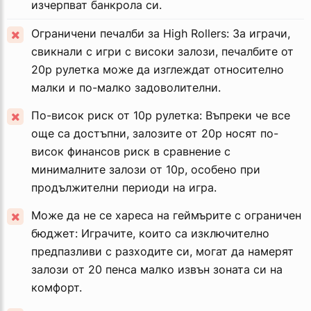
изчерпват банкрола си.
Ограничени печалби за High Rollers: За играчи,
свикнали с игри с високи залози, печалбите от
20p рулетка може да изглеждат относително
малки и по-малко задоволителни.
По-висок риск от 10p рулетка: Въпреки че все
още са достъпни, залозите от 20p носят по-
висок финансов риск в сравнение с
минималните залози от 10p, особено при
продължителни периоди на игра.
Може да не се хареса на геймърите с ограничен
бюджет: Играчите, които са изключително
предпазливи с разходите си, могат да намерят
залози от 20 пенса малко извън зоната си на
комфорт.