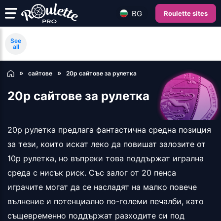
BG
Roulette sites
See
all
сайтове
20p сайтове за рулетка
20p сайтове за рулетка
20p рулетка предлага фантастична средна позиция
за тези, които искат леко да повишат залозите от
10p рулетка, но въпреки това поддържат игрална
среда с нисък риск. Със залог от 20 пенса
играчите могат да се насладят на малко повече
вълнение и потенциално по-големи печалби, като
същевременно поддържат разходите си под