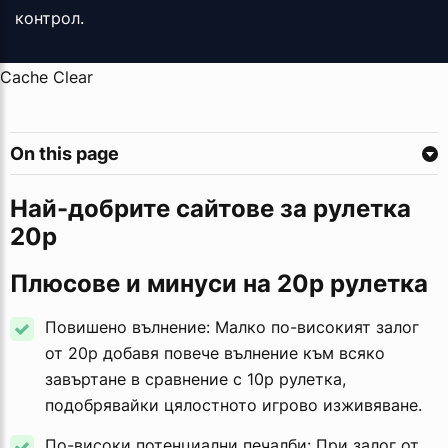
контрол.
Cache Clear
On this page
Най-добрите сайтове за рулетка
20p
Плюсове и минуси на 20p рулетка 
Повишено вълнение: Малко по-високият залог
от 20p добавя повече вълнение към всяко
завъртане в сравнение с 10p рулетка,
подобрявайки цялостното игрово изживяване.
По-високи потенциални печалби: При залог от