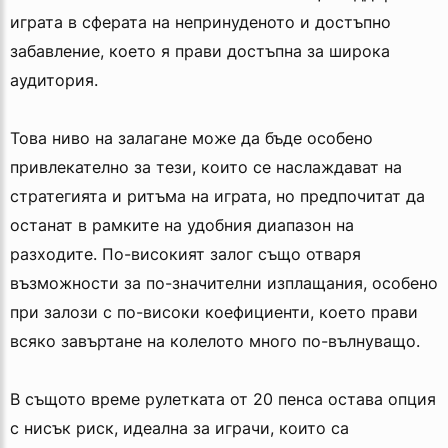
играта в сферата на непринуденото и достъпно
забавление, което я прави достъпна за широка
аудитория.
Това ниво на залагане може да бъде особено
привлекателно за тези, които се наслаждават на
стратегията и ритъма на играта, но предпочитат да
останат в рамките на удобния диапазон на
разходите. По-високият залог също отваря
възможности за по-значителни изплащания, особено
при залози с по-високи коефициенти, което прави
всяко завъртане на колелото много по-вълнуващо.
В същото време рулетката от 20 пенса остава опция
с нисък риск, идеална за играчи, които са