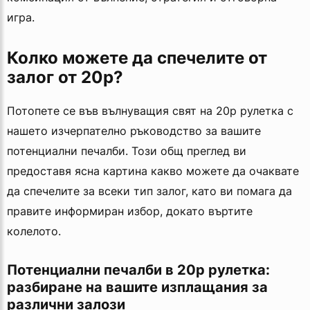
игра.
Колко можете да спечелите от
залог от 20p?
Потопете се във вълнуващия свят на 20p рулетка с
нашето изчерпателно ръководство за вашите
потенциални печалби. Този общ преглед ви
предоставя ясна картина какво можете да очаквате
да спечелите за всеки тип залог, като ви помага да
правите информиран избор, докато въртите
колелото.
Потенциални печалби в 20p рулетка:
разбиране на вашите изплащания за
различни залози