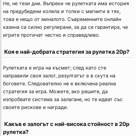
Не, не тези дни. Въпреки че рулетката има история
на предубедени колела и топки с магнити в тях,
това е нещо от миналото. Съвременните онлайн
казина са силно регулирани, за да се гарантира, че
игрите протичат честно и справедливо.
 Коя е най-добрата стратегия за рулетка 20p?
Рулетката е игра на късмет; след като сте
направили своя залог, резултатът е в скута на
боговете. Следователно не е включена реална
стратегия за игра. Можете, ако решите, да
изпробвате система за залагане, но те идват със
своите рискове и награди.
 Какъв е залогът с най-висока стойност в 20p 
рулетка?