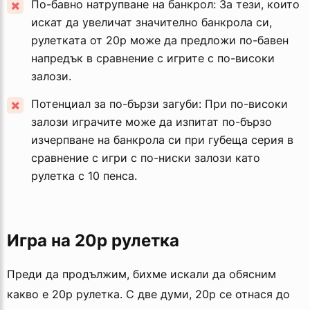
По-бавно натрупване на банкрол: За тези, които
искат да увеличат значително банкрола си,
рулетката от 20p може да предложи по-бавен
напредък в сравнение с игрите с по-високи
залози.
Потенциал за по-бързи загуби: При по-високи
залози играчите може да изпитат по-бързо
изчерпване на банкрола си при губеща серия в
сравнение с игри с по-ниски залози като
рулетка с 10 пенса.
Игра на 20p рулетка
Преди да продължим, бихме искали да обясним
какво е 20p рулетка. С две думи, 20p се отнася до