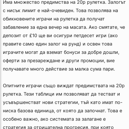
Има множество предимства на 20p рулетка. Залогът
с нисък лимит е най-очевиден. Това позволява на
обикновените играчи на рулетка да получат
забавление за една вечер на масата. Ако смятате, че
депозит от £10 ще ви осигури петдесет игри (ако
правите само един залог на рунд) и освен това
играчите могат да вземат бонуси за добре дошли,
оферти за презареждане и други промоции, вие
получавате много действие за малка сума пари.
Опитните играчи също виждат предимствата на 20p
рулетка. Тези таблици им позволяват да тестват и
усъвършенстват нови стратегии, тъй като имат по-
ниска базова единица, от която да започнат. Това е
особено важно, ако системата за залагане е
стратегия за отрицателна прогресия, при която