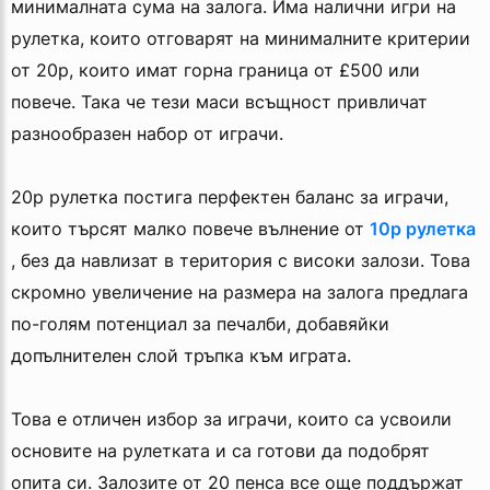
минималната сума на залога. Има налични игри на
рулетка, които отговарят на минималните критерии
от 20p, които имат горна граница от £500 или
повече. Така че тези маси всъщност привличат
разнообразен набор от играчи.
20p рулетка постига перфектен баланс за играчи,
които търсят малко повече вълнение от
10p рулетка
, без да навлизат в територия с високи залози. Това
скромно увеличение на размера на залога предлага
по-голям потенциал за печалби, добавяйки
допълнителен слой тръпка към играта.
Това е отличен избор за играчи, които са усвоили
основите на рулетката и са готови да подобрят
опита си. Залозите от 20 пенса все още поддържат