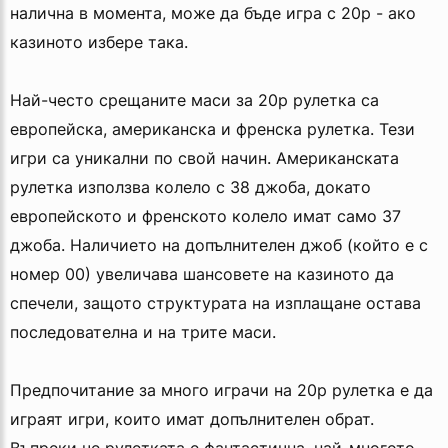
налична в момента, може да бъде игра с 20p - ако
казиното избере така.
Най-често срещаните маси за 20p рулетка са
европейска, американска и френска рулетка. Тези
игри са уникални по свой начин. Американската
рулетка използва колело с 38 джоба, докато
европейското и френското колело имат само 37
джоба. Наличието на допълнителен джоб (който е с
номер 00) увеличава шансовете на казиното да
спечели, защото структурата на изплащане остава
последователна и на трите маси.
Предпочитание за много играчи на 20p рулетка е да
играят игри, които имат допълнителен обрат.