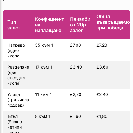
Обща
Коефициент
Печалби
Тип
възвръщаемос
на
от 20p
залог
при победа
изплащане
залог
Направо
35 към 1
£7.00
£7,20
(едно
число)
Разделяне
17 към 1
£3,40
£3,60
(две
съседни
числа)
Улица
11 към 1
£2,20
£2,40
(три числа
подред)
Ъгъл
8 към 1
£1,60
£1,80
(блок от
четири
числа)