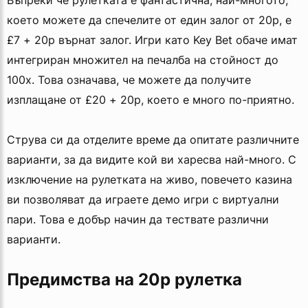
Въпреки че рулетката е фантастична, най-многото,
което можете да спечелите от един залог от 20p, е
£7 + 20p върнат залог. Игри като Key Bet обаче имат
интегриран множител на печалба на стойност до
100x. Това означава, че можете да получите
изплащане от £20 + 20p, което е много по-приятно.
Струва си да отделите време да опитате различните
варианти, за да видите кой ви харесва най-много. С
изключение на рулетката на живо, повечето казина
ви позволяват да играете демо игри с виртуални
пари. Това е добър начин да тествате различни
варианти.
Предимства на 20p рулетка