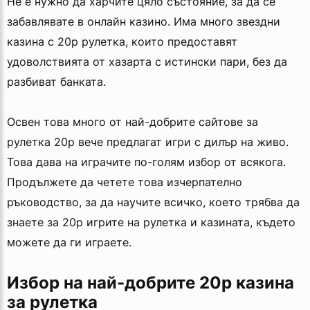
Не е нужно да харчите цяло състояние, за да се
забавлявате в онлайн казино. Има много звездни
казина с 20p рулетка, които предоставят
удоволствията от хазарта с истински пари, без да
разбиват банката.
Освен това много от най-добрите сайтове за
рулетка 20p вече предлагат игри с дилър на живо.
Това дава на играчите по-голям избор от всякога.
Продължете да четете това изчерпателно
ръководство, за да научите всичко, което трябва да
знаете за 20p игрите на рулетка и казината, където
можете да ги играете.
Избор на най-добрите 20p казина
за рулетка