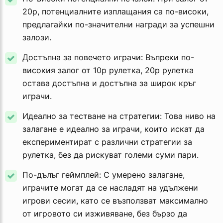
20p, потенциалните изплащания са по-високи,
предлагайки по-значителни награди за успешни
залози.
Достъпна за повечето играчи: Въпреки по-
високия залог от 10p рулетка, 20p рулетка
остава достъпна и достъпна за широк кръг
играчи.
Идеално за тестване на стратегии: Това ниво на
залагане е идеално за играчи, които искат да
експериментират с различни стратегии за
рулетка, без да рискуват големи суми пари.
По-дълъг геймплей: С умерено залагане,
играчите могат да се насладят на удължени
игрови сесии, като се възползват максимално
от игровото си изживяване, без бързо да