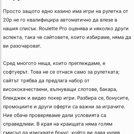
Просто защото едно казино има игри на рулетка от
20p не го квалифицира автоматично да влезе в
нашия списък. Roulette Pro оценява и няколко други
аспекта, така че сайтовете, които избираме, няма да
ви разочароват.
Сред многото неща, които преглеждаме, е
софтуерът. Това не се отнася само за рулетката;
сайтът трябва да предлага набор от
висококачествени, вълнуващи слотове, бакара,
блекджек и видео покер игри. Разбира се, бонусите,
промоциите и други оферти са важни за играчите.
Ние обаче проверяваме дали условията са
справедливи. В края на краищата няма голям
смисъл да изисквате бонус, който ви дава нулев