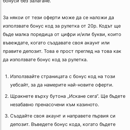
бонуси без залагане.
За някои от тези оферти може да се наложи да
използвате бонус код за рулетка от 20p. Кодът ще
бъде малка поредица от цифри и/или букви, които
въвеждате, когато създавате своя акаунт или
правите депозит. Това е прост преглед на това как
да използвате бонус код за рулетка.
Използвайте страницата с бонус код на този
уебсайт, за да намерите най-новите оферти.
Щракнете върху бутона „Искане сега“. Ще бъдете
незабавно пренасочени към казиното.
Създайте своя акаунт и направете първия си
депозит. Въведете бонус кода, когато бъдете